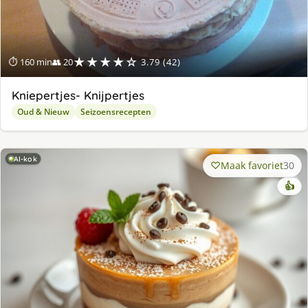
★★★★☆
⏱ 160 min
👥 20
3.79 (42)
Kniepertjes- Knijpertjes
Oud & Nieuw
Seizoensrecepten
AI-kok
Maak favoriet
30
👍