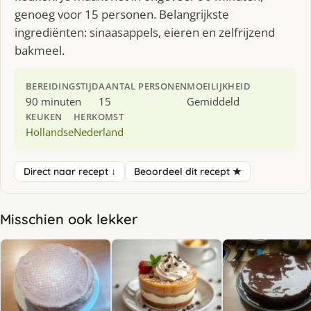
genoeg voor 15 personen. Belangrijkste
ingrediënten: sinaasappels, eieren en zelfrijzend
bakmeel.
BEREIDINGSTIJD
AANTAL PERSONEN
MOEILIJKHEID
90 minuten
15
Gemiddeld
KEUKEN
HERKOMST
Hollandse
Nederland
Direct naar recept ↓
Beoordeel dit recept ★
Misschien ook lekker