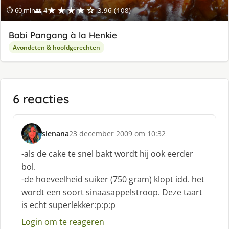
★★★★☆
⏱ 60 min
👥 4
3.96 (108)
Babi Pangang à la Henkie
Avondeten & hoofdgerechten
6 reacties
sienana
23 december 2009 om 10:32
s
c
-als de cake te snel bakt wordt hij ook eerder
h
bol.
r
-de hoeveelheid suiker (750 gram) klopt idd. het
e
wordt een soort sinaasappelstroop. Deze taart
e
f
is echt superlekker:p:p:p
:
Login om te reageren