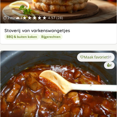
★★★★★
⏱ 2 min
👥 4
4.57 (28)
Stoverij van varkenswangetjes
BBQ & buiten koken
Bijgerechten
Maak favoriet
91
ke
👍
1
lek
ge