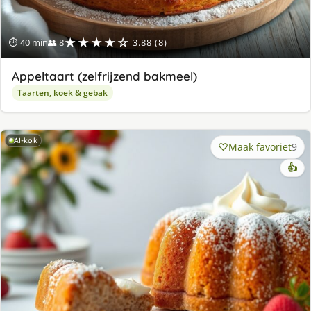
★★★★☆
⏱ 40 min
👥 8
3.88 (8)
Appeltaart (zelfrijzend bakmeel)
Taarten, koek & gebak
AI-kok
Maak favoriet
9
👍