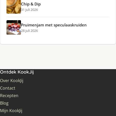
Chip & Dip
31 juli 2026
Pruimenjam met speculaaskruiden
28 juli 2026
Ontdek KookJij
Over KookJij
Contact
Recepten
Blog
Mijn KookJij