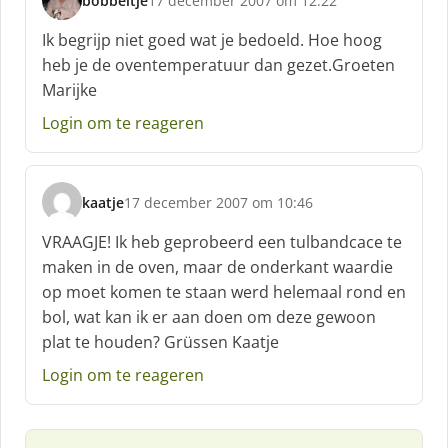
bobbeltje
17 december 2007 om 12:22
s
c
Ik begrijp niet goed wat je bedoeld. Hoe hoog
h
heb je de oventemperatuur dan gezet.Groeten
r
Marijke
e
e
Login om te reageren
f
:
kaatje
17 december 2007 om 10:46
s
c
VRAAGJE! Ik heb geprobeerd een tulbandcace te
h
maken in de oven, maar de onderkant waardie
r
op moet komen te staan werd helemaal rond en
e
bol, wat kan ik er aan doen om deze gewoon
e
f
plat te houden? Grüssen Kaatje
:
Login om te reageren