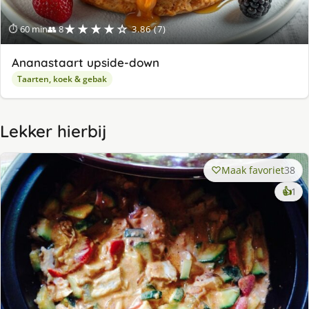
★★★★☆
⏱ 60 min
👥 8
3.86 (7)
Ananastaart upside-down
Taarten, koek & gebak
Lekker hierbij
Maak favoriet
38
ke
👍
1
lek
ge