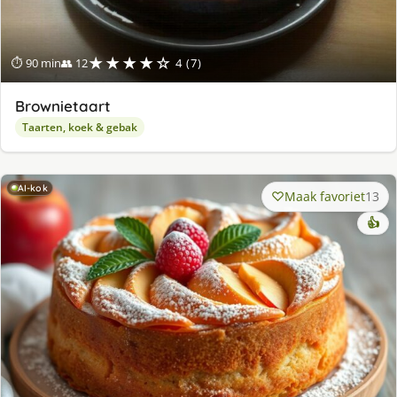
★★★★☆
⏱ 90 min
👥 12
4 (7)
Brownietaart
Taarten, koek & gebak
AI-kok
Maak favoriet
13
👍