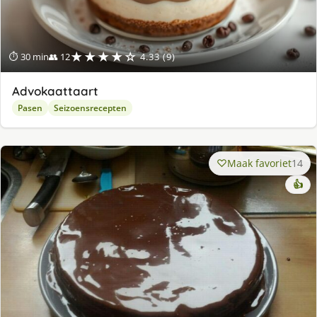
★★★★☆
⏱ 30 min
👥 12
4.33 (9)
Advokaattaart
Pasen
Seizoensrecepten
Maak favoriet
14
👍