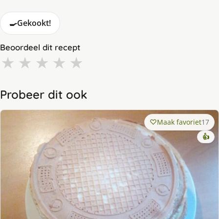
🍳
Gekookt!
Beoordeel dit recept
★
★
★
★
★
Probeer dit ook
Maak favoriet
17
👍