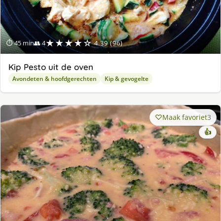
★★★★☆
⏱ 45 min
👥 4
4.39 (96)
Kip Pesto uit de oven
Avondeten & hoofdgerechten
Kip & gevogelte
Maak favoriet
3
👍