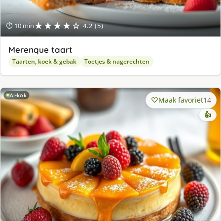
★★★★☆
⏱ 10 min
4.2 (5)
Merenque taart
Taarten, koek & gebak
Toetjes & nagerechten
AI-kok
Maak favoriet
14
👍