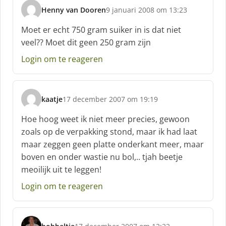
Henny van Dooren
9 januari 2008 om 13:23
s
c
Moet er echt 750 gram suiker in is dat niet
h
veel?? Moet dit geen 250 gram zijn
r
e
Login om te reageren
e
f
:
kaatje
17 december 2007 om 19:19
s
c
Hoe hoog weet ik niet meer precies, gewoon
h
zoals op de verpakking stond, maar ik had laat
r
maar zeggen geen platte onderkant meer, maar
e
boven en onder wastie nu bol,.. tjah beetje
e
f
meoilijk uit te leggen!
:
Login om te reageren