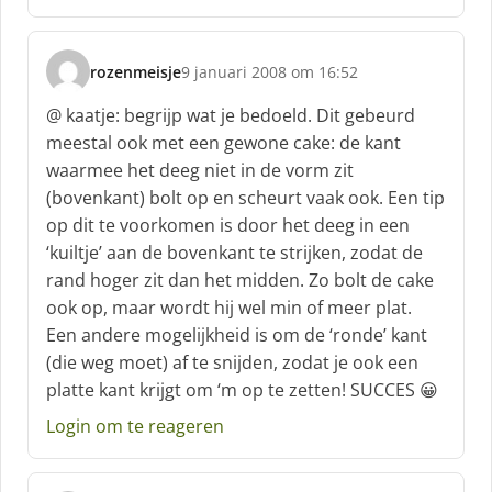
rozenmeisje
9 januari 2008 om 16:52
s
c
@ kaatje: begrijp wat je bedoeld. Dit gebeurd
h
meestal ook met een gewone cake: de kant
r
waarmee het deeg niet in de vorm zit
e
(bovenkant) bolt op en scheurt vaak ook. Een tip
e
f
op dit te voorkomen is door het deeg in een
:
‘kuiltje’ aan de bovenkant te strijken, zodat de
rand hoger zit dan het midden. Zo bolt de cake
ook op, maar wordt hij wel min of meer plat.
Een andere mogelijkheid is om de ‘ronde’ kant
(die weg moet) af te snijden, zodat je ook een
platte kant krijgt om ‘m op te zetten! SUCCES 😀
Login om te reageren