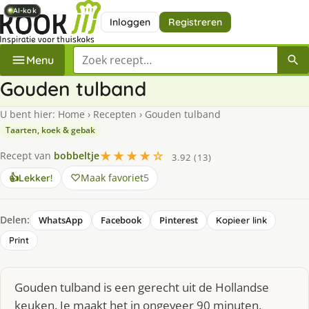
AI-kok
AI-kok
AI-kok
AI-kok
Inloggen
Registreren
Zoek een recept
Menu
Gouden tulband
U bent hier:
Home
›
Recepten
›
Gouden tulband
Taarten, koek & gebak
★★★★☆
Recept van
bobbeltje
3.92 (13)
Maak favoriet
5
👍
Lekker!
Delen:
WhatsApp
Facebook
Pinterest
Kopieer link
Print
Gouden tulband is een gerecht uit de Hollandse
keuken. Je maakt het in ongeveer 90 minuten,