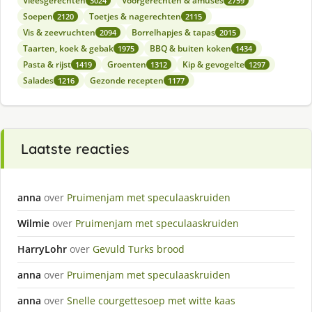
Vleesgerechten
Voorgerechten & amuses
3024
2759
Soepen
Toetjes & nagerechten
2120
2115
Vis & zeevruchten
Borrelhapjes & tapas
2094
2015
Taarten, koek & gebak
BBQ & buiten koken
1975
1434
Pasta & rijst
Groenten
Kip & gevogelte
1419
1312
1297
Salades
Gezonde recepten
1216
1177
Laatste reacties
anna
over
Pruimenjam met speculaaskruiden
Wilmie
over
Pruimenjam met speculaaskruiden
HarryLohr
over
Gevuld Turks brood
anna
over
Pruimenjam met speculaaskruiden
anna
over
Snelle courgettesoep met witte kaas