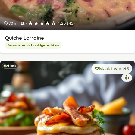
★★★★☆
⏱ 70 min
👥 4
4.29 (45)
Quiche Lorraine
Avondeten & hoofdgerechten
AI-kok
Maak favoriet
6
👍