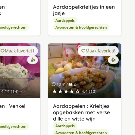
n :
Aardappelkrieltjes in een
s
jasje
Aardappels
hoofdgerechten
Avondeten & hoofdgerechten
Maak favoriet
1
Maak favoriet
8
👍
👍
⏱ 10 min
👥 2
★★★★☆
4.14 (14)
4.4 (10)
n : Venkel
Aardappelen : Krieltjes
opgebakken met verse
dille en witte wijn
Aardappels
hoofdgerechten
Avondeten & hoofdgerechten