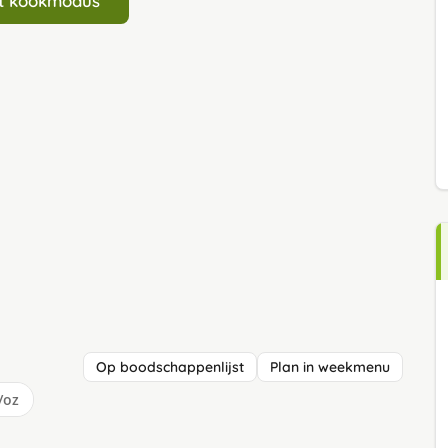
art kookmodus
Op boodschappenlijst
Plan in weekmenu
/oz