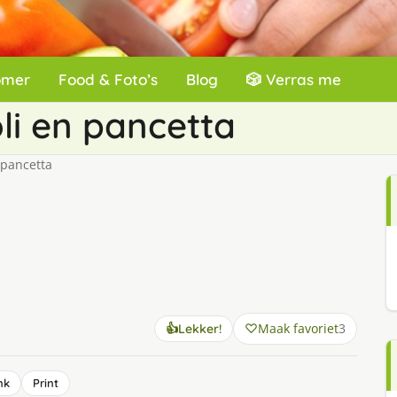
omer
Food & Foto’s
Blog
🎲 Verras me
li en pancetta
 pancetta
Maak favoriet
3
👍
Lekker!
nk
Print