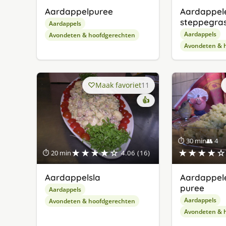
Aardappelpuree
Aardappele
steppegra
Aardappels
Aardappels
Avondeten & hoofdgerechten
Avondeten & 
Maak favoriet
11
👍
⏱ 30 min
👥 4
★★★★☆
★★★★☆
⏱ 20 min
4.06 (16)
Aardappelsla
Aardappele
puree
Aardappels
Aardappels
Avondeten & hoofdgerechten
Avondeten & 