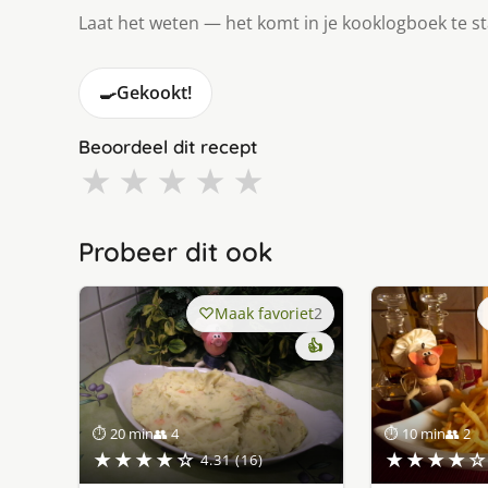
Laat het weten — het komt in je kooklogboek te s
🍳
Gekookt!
Beoordeel dit recept
★
★
★
★
★
Probeer dit ook
Maak favoriet
2
👍
⏱ 20 min
👥 4
⏱ 10 min
👥 2
★★★★☆
★★★★☆
4.31 (16)