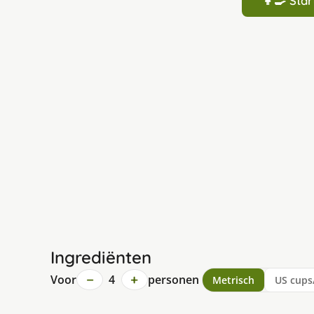
👩‍🍳 St
Ingrediënten
−
+
Voor
4
personen
Metrisch
US cups