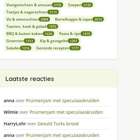
Voorgerechten & amuses
Soepen
2759
2120
Toetjes & nagerechten
2115
Vis & zeevruchten
Borrelhapjes & tapas
2094
2015
Taarten, koek & gebak
1975
BBQ & buiten koken
Pasta & rijst
1434
1419
Groenten
Kip & gevogelte
1312
1297
Salades
Gezonde recepten
1216
1177
Laatste reacties
anna
over
Pruimenjam met speculaaskruiden
Wilmie
over
Pruimenjam met speculaaskruiden
HarryLohr
over
Gevuld Turks brood
anna
over
Pruimenjam met speculaaskruiden