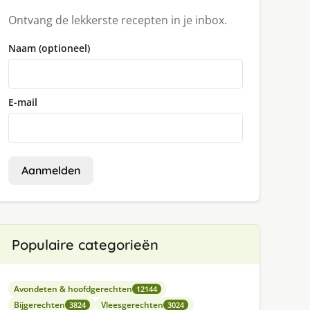
Ontvang de lekkerste recepten in je inbox.
Naam (optioneel)
E-mail
Aanmelden
Populaire categorieën
Avondeten & hoofdgerechten
12144
Bijgerechten
Vleesgerechten
3824
3024