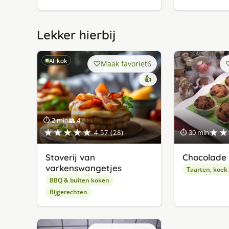
Lekker hierbij
AI-kok
Maak favoriet
6
👍
⏱ 2 min
👥 4
★★★★★
★★
4.57 (28)
⏱ 30 min
Stoverij van
Chocolade 
varkenswangetjes
Taarten, koek
BBQ & buiten koken
Bijgerechten