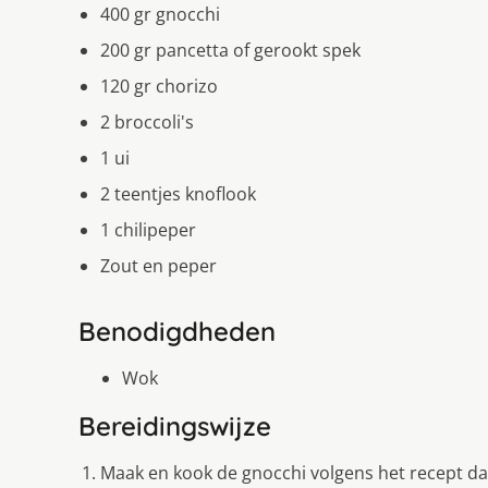
400 gr gnocchi
200 gr pancetta of gerookt spek
120 gr chorizo
2 broccoli's
1 ui
2 teentjes knoflook
1 chilipeper
Zout en peper
Benodigdheden
Wok
Bereidingswijze
Maak en kook de gnocchi volgens het recept da