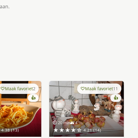
taan.
Maak favoriet
2
Maak favoriet
11
👍
👍
⏱ 20 min
👥 4
★★★★☆
4.38 (13)
4.21 (14)