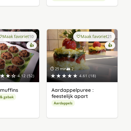
Maak favoriet
10
Maak favoriet
21
👍
👍
⏱ 25 min
👥 2
★★☆
★★★★★
4.12 (52)
4.61 (18)
muffins
Aardappelpuree :
feestelijk apart
 & gebak
Aardappels