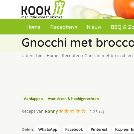
Home
Recepten
Nieuw
BBQ & Z
Gnocchi met brocco
U bent hier:
Home
›
Recepten
›
Gnocchi met broccoli en
Aardappels
Avondeten & hoofdgerechten
★★☆☆☆
Recept van
Ronny
2.25 (4)
Delen:
WhatsApp
Facebook
Pinterest
Kopieer li