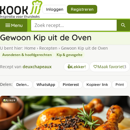
Inloggen
Registreren
Zoek een recept
Menu
Gewoon Kip uit de Oven
U bent hier:
Home
›
Recepten
›
Gewoon Kip uit de Oven
Avondeten & hoofdgerechten
Kip & gevogelte
Maak favoriet
3
Recept van
deuxchapeaux
👍
Lekker!
Delen:
WhatsApp
Pinterest
Delen…
Kopieer link
Print
AI-kok