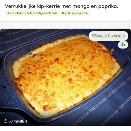
Verrukkelijke kip-kerrie met mango en paprika.
Avondeten & hoofdgerechten
Kip & gevogelte
Maak favoriet
0
👍
⏱ 60 min
👥 4