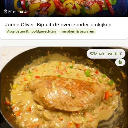
⏱ 60 min
👥 4
Jamie Oliver: Kip uit de oven zonder omkijken
Avondeten & hoofdgerechten
Inmaken & bewaren
Maak favoriet
0
👍