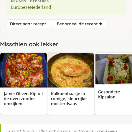
KEUKEN
HERKOMST
Europese
Nederland
Direct naar recept ↓
Beoordeel dit recept ★
Misschien ook lekker
Gezondere
Jamie Oliver: Kip uit
Kalkoenhaasje in
Kipsalon
de oven zonder
romige, kleurrijke
omkijken
mosterdsaus
Je kunt hierbij alles schenken : witte wijn, rosé wijn