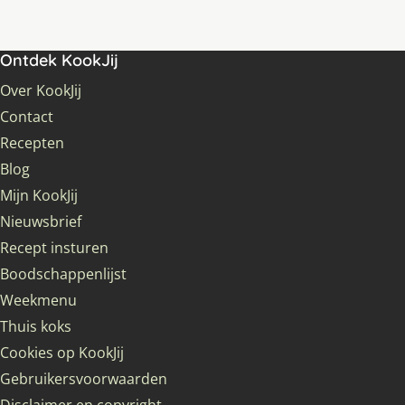
Ontdek KookJij
Over KookJij
Contact
Recepten
Blog
Mijn KookJij
Nieuwsbrief
Recept insturen
Boodschappenlijst
Weekmenu
Thuis koks
Cookies op KookJij
Gebruikersvoorwaarden