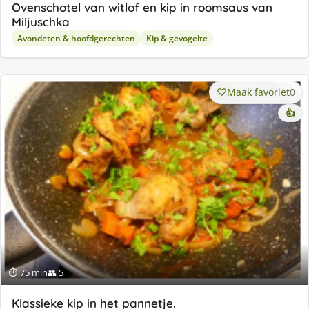
Ovenschotel van witlof en kip in roomsaus van
Miljuschka
Avondeten & hoofdgerechten
Kip & gevogelte
Maak favoriet
0
👍
⏱ 75 min
👥 5
Klassieke kip in het pannetje.