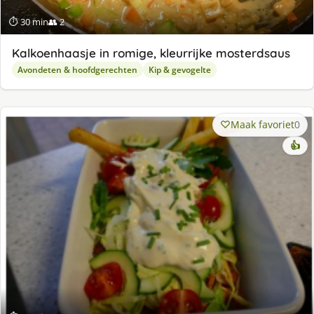
⏱ 30 min
👥 2
Kalkoenhaasje in romige, kleurrijke mosterdsaus
Avondeten & hoofdgerechten
Kip & gevogelte
Maak favoriet
0
👍