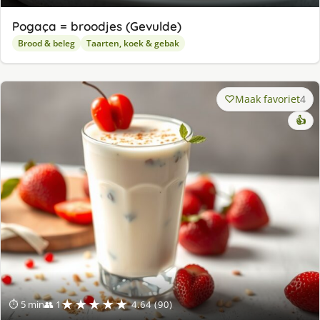
Pogaça = broodjes (Gevulde)
Brood & beleg
Taarten, koek & gebak
Maak favoriet
4
👍
★★★★★
⏱ 5 min
👥 1
4.64 (90)