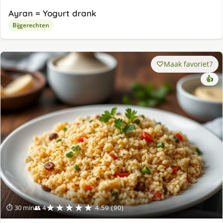
Ayran = Yogurt drank
Bijgerechten
Maak favoriet
7
👍
★★★★★
⏱ 30 min
👥 4
4.59 (90)