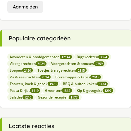
Aanmelden
Populaire categorieën
Avondeten & hoofdgerechten
Bijgerechten
12144
3824
Vleesgerechten
Voorgerechten & amuses
3024
2759
Soepen
Toetjes & nagerechten
2120
2115
Vis & zeevruchten
Borrelhapjes & tapas
2094
2015
Taarten, koek & gebak
BBQ & buiten koken
1975
1434
Pasta & rijst
Groenten
Kip & gevogelte
1419
1312
1297
Salades
Gezonde recepten
1216
1177
Laatste reacties