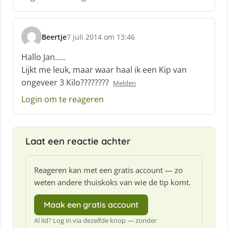
e
f
:
Beertje
7 juli 2014 om 13:46
s
c
Hallo Jan…..
h
Lijkt me leuk, maar waar haal ik een Kip van
r
ongeveer 3 Kilo????????
Melden
e
e
Login om te reageren
f
:
Laat een reactie achter
Reageren kan met een gratis account — zo
weten andere thuiskoks van wie de tip komt.
Maak een gratis account
Al lid? Log in via dezelfde knop — zonder