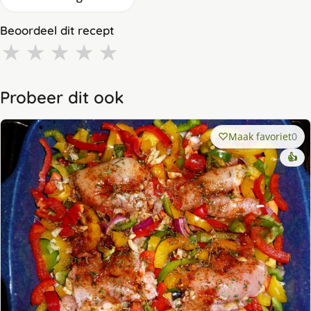
Beoordeel dit recept
★
★
★
★
★
Probeer dit ook
Maak favoriet
0
👍