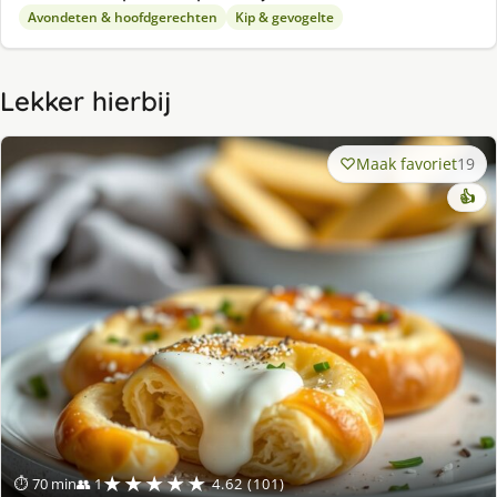
Avondeten & hoofdgerechten
Kip & gevogelte
Lekker hierbij
Maak favoriet
19
👍
★★★★★
⏱ 70 min
👥 1
4.62 (101)