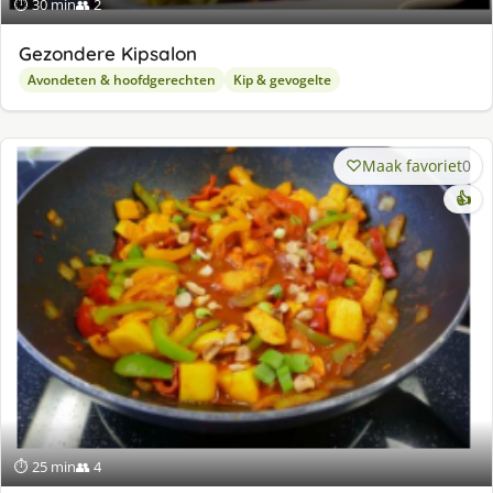
⏱ 30 min
👥 2
Gezondere Kipsalon
Avondeten & hoofdgerechten
Kip & gevogelte
Maak favoriet
0
👍
⏱ 25 min
👥 4