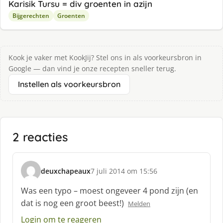
Karisik Tursu = div groenten in azijn
Bijgerechten
Groenten
Kook je vaker met KookJij? Stel ons in als voorkeursbron in
Google — dan vind je onze recepten sneller terug.
Instellen als voorkeursbron
2 reacties
deuxchapeaux
7 juli 2014 om 15:56
s
c
Was een typo – moest ongeveer 4 pond zijn (en
h
dat is nog een groot beest!)
Melden
r
e
Login om te reageren