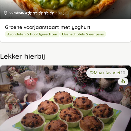
★☆☆☆☆
⏱ 65 min
👥 4
1 (1)
Groene voorjaarstaart met yoghurt
Avondeten & hoofdgerechten
Ovenschotels & eenpans
Lekker hierbij
Maak favoriet
10
👍