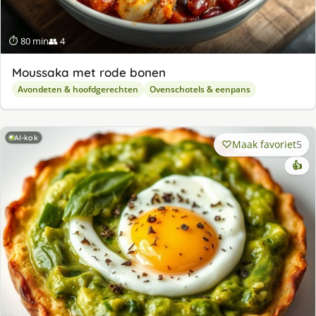
⏱ 80 min
👥 4
Moussaka met rode bonen
Avondeten & hoofdgerechten
Ovenschotels & eenpans
AI-kok
Maak favoriet
5
👍