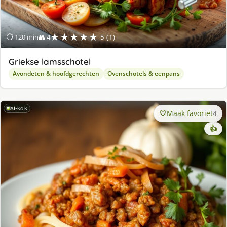
★★★★★
⏱ 120 min
👥 4
5 (1)
Griekse lamsschotel
Avondeten & hoofdgerechten
Ovenschotels & eenpans
AI-kok
Maak favoriet
4
👍