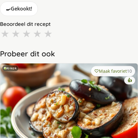
🍳
Gekookt!
Beoordeel dit recept
★
★
★
★
★
Probeer dit ook
AI-kok
Maak favoriet
10
👍