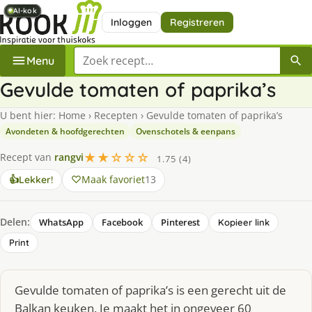
AI-kok
AI-kok
AI-kok
AI-kok
AI-kok
AI-kok
Inloggen
Registreren
Zoek een recept
Menu
Gevulde tomaten of paprika’s
U bent hier:
Home
›
Recepten
›
Gevulde tomaten of paprika’s
Avondeten & hoofdgerechten
Ovenschotels & eenpans
★★☆☆☆
Recept van
rangvi
1.75 (4)
Maak favoriet
13
👍
Lekker!
Delen:
WhatsApp
Facebook
Pinterest
Kopieer link
Print
Gevulde tomaten of paprika’s is een gerecht uit de
Balkan keuken. Je maakt het in ongeveer 60