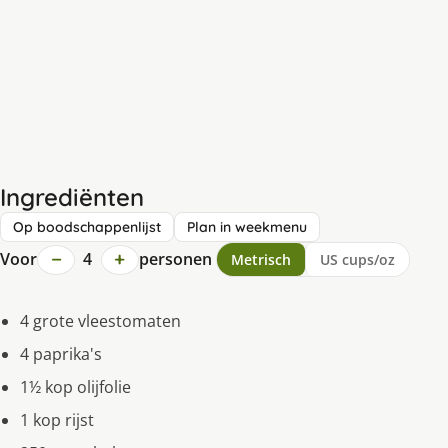
Ingrediënten
Op boodschappenlijst
Plan in weekmenu
−
+
Voor
4
personen
Metrisch
US cups/oz
4 grote vleestomaten
4 paprika's
1½ kop olijfolie
1 kop rijst