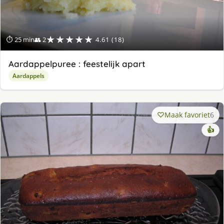
★★★★★
⏱ 25 min
👥 2
4.61 (18)
Aardappelpuree : feestelijk apart
Aardappels
Maak favoriet
6
👍