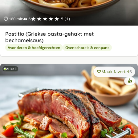
★★★★★
⏱ 180 min
👥 6
5 (1)
Pastitio (Griekse pasta-gehakt met
bechamelsaus)
Avondeten & hoofdgerechten
Ovenschotels & eenpans
AI-kok
Maak favoriet
6
👍