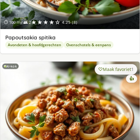
★★★★☆
⏱ 100 min
👥 2
4.25 (8)
Papoutsakia spitika
Avondeten & hoofdgerechten
Ovenschotels & eenpans
AI-kok
Maak favoriet
1
👍