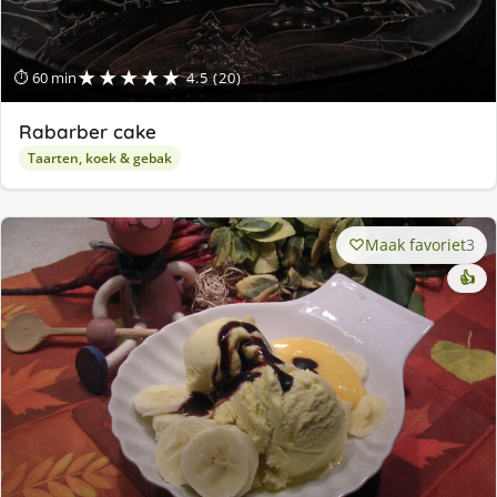
★★★★★
⏱ 60 min
4.5 (20)
Rabarber cake
Taarten, koek & gebak
Maak favoriet
3
👍