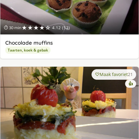
★★★★☆
⏱ 30 min
4.12 (52)
Chocolade muffins
Taarten, koek & gebak
Maak favoriet
21
👍