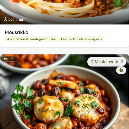
⏱ 60 min
👥 4
Mousakka
Avondeten & hoofdgerechten
Ovenschotels & eenpans
AI-kok
Maak favoriet
2
👍