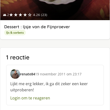
★★★★☆
👥 2
4.26 (23)
Dessert : Ijsje van de Fijnproever
IJs & sorbets
1 reactie
renate84
19 november 2011 om 23:17
s
c
Lijkt me erg lekker, ik ga dit zeker een keer
h
uitproberen!
r
e
Login om te reageren
e
f