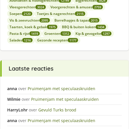
Avondeten & hoofdgerechten
Bijgerechten
12144
3824
Vleesgerechten
Voorgerechten & amuses
3024
2759
Soepen
Toetjes & nagerechten
2120
2115
Vis & zeevruchten
Borrelhapjes & tapas
2095
2015
Taarten, koek & gebak
BBQ & buiten koken
1975
1434
Pasta & rijst
Groenten
Kip & gevogelte
1419
1312
1297
Salades
Gezonde recepten
1216
1177
Laatste reacties
anna
over
Pruimenjam met speculaaskruiden
Wilmie
over
Pruimenjam met speculaaskruiden
HarryLohr
over
Gevuld Turks brood
anna
over
Pruimenjam met speculaaskruiden