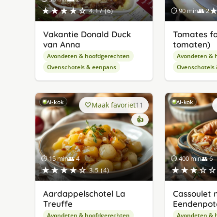
★★★★☆
4.17 (6)
⏱ 90 min
👥 2
Vakantie Donald Duck
Tomates fa
van Anna
tomaten)
Avondeten & hoofdgerechten
Avondeten & 
Ovenschotels & eenpans
Ovenschotels
AI-kok
AI-kok
Maak favoriet
11
👍
⏱ 15 min
👥 4
⏱ 400 min
👥 6
★★★★☆
★★★☆☆
3.5 (4)
Aardappelschotel La
Cassoulet 
Treuffe
Eendenpot
Avondeten & hoofdgerechten
Avondeten & 