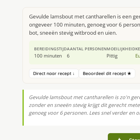
Gevulde lamsbout met cantharellen is een ger
ongeveer 100 minuten, genoeg voor 6 persone
bot, sneeën stevig witbrood en uien.
BEREIDINGSTIJD
AANTAL PERSONEN
MOEILIJKHEID
K
100 minuten
6
Pittig
E
Direct naar recept ↓
Beoordeel dit recept ★
Gevulde lamsbout met cantharellen is zo'n gere
zonder en sneeën stevig krijgt dit gerecht metee
genoeg voor 6 personen. Lees snel verder en o