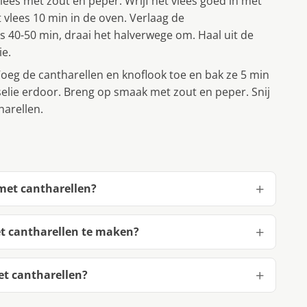
ees met zout en peper. Wrijf het vlees goed in met
et vlees 10 min in de oven. Verlaag de
 40-50 min, draai het halverwege om. Haal uit de
ie.
oeg de cantharellen en knoflook toe en bak ze 5 min
lie erdoor. Breng op smaak met zout en peper. Snij
harellen.
met cantharellen?
t cantharellen te maken?
t cantharellen?