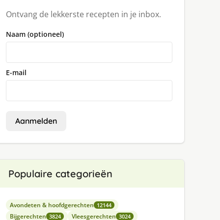
Ontvang de lekkerste recepten in je inbox.
Naam (optioneel)
E-mail
Aanmelden
Populaire categorieën
Avondeten & hoofdgerechten
12144
Bijgerechten
Vleesgerechten
3824
3024