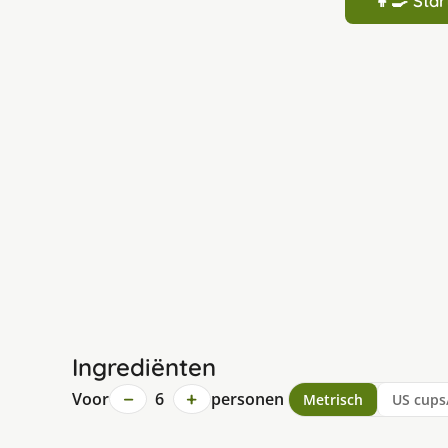
👩‍🍳 St
Ingrediënten
−
+
Voor
6
personen
Metrisch
US cups