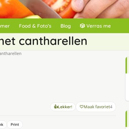
omer
Food & Foto’s
Blog
🎲 Verras me
et cantharellen
antharellen
Maak favoriet
4
👍
Lekker!
nk
Print