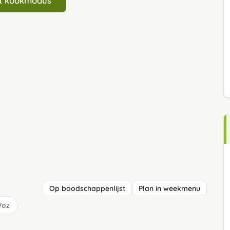
art kookmodus
Op boodschappenlijst
Plan in weekmenu
/oz