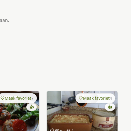
taan.
Maak favoriet
7
Maak favoriet
4
👍
👍
⏱ 60 min
👥 4