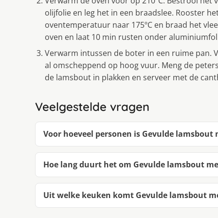
Verwarm de oven voor op 210ºC. Bestrooi het vl
olijfolie en leg het in een braadslee. Rooster h
oventemperatuur naar 175ºC en braad het vlees
oven en laat 10 min rusten onder aluminiumfol
Verwarm intussen de boter in een ruime pan. V
al omscheppend op hoog vuur. Meng de peterse
de lamsbout in plakken en serveer met de cant
Veelgestelde vragen
Voor hoeveel personen is Gevulde lamsbout 
Hoe lang duurt het om Gevulde lamsbout me
Uit welke keuken komt Gevulde lamsbout me