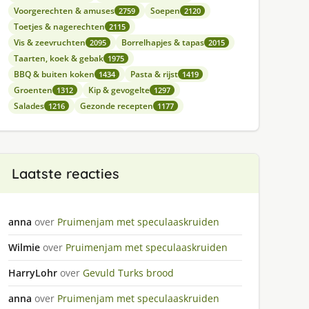
Voorgerechten & amuses
Soepen
2759
2120
Toetjes & nagerechten
2115
Vis & zeevruchten
Borrelhapjes & tapas
2095
2015
Taarten, koek & gebak
1975
BBQ & buiten koken
Pasta & rijst
1434
1419
Groenten
Kip & gevogelte
1312
1297
Salades
Gezonde recepten
1216
1177
Laatste reacties
anna
over
Pruimenjam met speculaaskruiden
Wilmie
over
Pruimenjam met speculaaskruiden
HarryLohr
over
Gevuld Turks brood
anna
over
Pruimenjam met speculaaskruiden