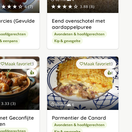
★★★★☆
★★★★☆
4 (7)
3.88 (8)
rcies (Gevulde
Eend ovenschotel met
aardappelpuree
hoofdgerechten
Avondeten & hoofdgerechten
 & eenpans
Kip & gevogelte
Maak favoriet
3
Maak favoriet
0
👍
keer
👍
1
lekker
gevonde
3.33 (3)
⏱ 60 min
👥 6
met Geconfijte
Parmentier de Canard
en
Avondeten & hoofdgerechten
hoofdgerechten
Kip & gevogelte