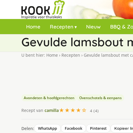
Home
Recepten
Nieuw
BBQ & Z
Gevulde lamsbout m
U bent hier:
Home
›
Recepten
›
Gevulde lamsbout met c
Avondeten & hoofdgerechten
Ovenschotels & eenpans
★★★★☆
Recept van
camilla
4 (4)
Delen:
WhatsApp
Facebook
Pinterest
Kopieer li