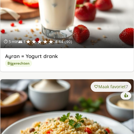
★★★★★
⏱ 5 min
👥 1
4.64 (90)
Ayran = Yogurt drank
Bijgerechten
Maak favoriet
7
👍