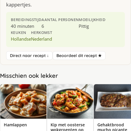
kappertjes.
BEREIDINGSTIJD
AANTAL PERSONEN
MOEILIJKHEID
40 minuten
6
Pittig
KEUKEN
HERKOMST
Hollandse
Nederland
Direct naar recept ↓
Beoordeel dit recept ★
Misschien ook lekker
Hamlappen
Kip met oosterse
Gehaktbrood
wokgroenten op
mucho picante