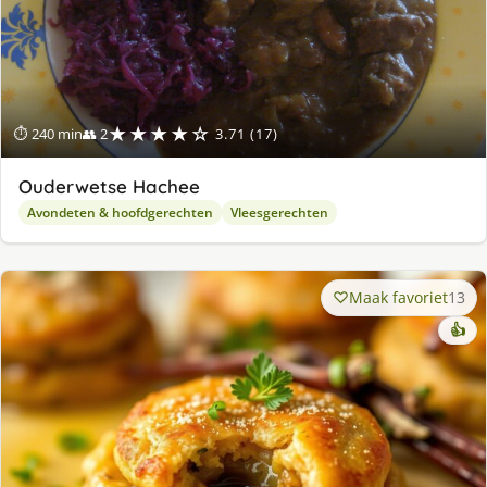
★★★★☆
⏱ 240 min
👥 2
3.71 (17)
Ouderwetse Hachee
Avondeten & hoofdgerechten
Vleesgerechten
Maak favoriet
13
👍