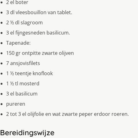
2 el boter
3 dl vleesbouillon van tablet.
2 ½ dl slagroom
3 el fijngesneden basilicum.
Tapenade:
150 gr ontpitte zwarte olijven
7 ansjovisfilets
1 ½ teentje knoflook
1 ½ tl mosterd
3 el basilicum
pureren
2 tot 3 el olijfolie en wat zwarte peper erdoor roeren.
Bereidingswijze