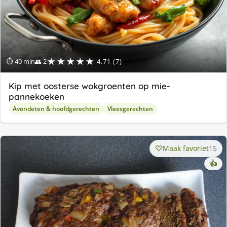
★★★★★
⏱ 40 min
👥 2
4.71 (7)
Kip met oosterse wokgroenten op mie-
pannekoeken
Avondeten & hoofdgerechten
Vleesgerechten
Maak favoriet
15
👍