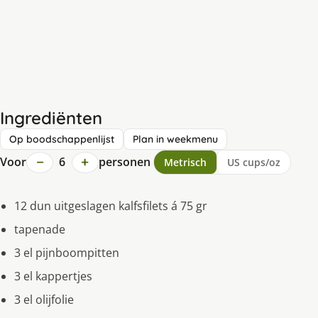
Ingrediënten
Op boodschappenlijst
Plan in weekmenu
−
+
Voor
6
personen
Metrisch
US cups/oz
12 dun uitgeslagen kalfsfilets á 75 gr
tapenade
3 el pijnboompitten
3 el kappertjes
3 el olijfolie