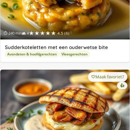
★★★★★
⏱ 240 min
👥 4
4.5 (6)
Sudderkoteletten met een ouderwetse bite
Avondeten & hoofdgerechten
Vleesgerechten
Maak favoriet
7
👍