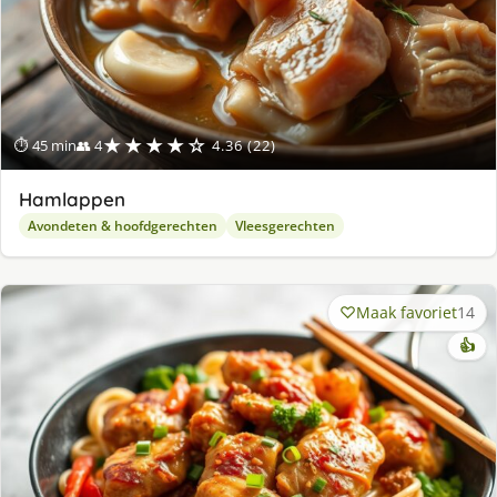
★★★★☆
⏱ 45 min
👥 4
4.36 (22)
Hamlappen
Avondeten & hoofdgerechten
Vleesgerechten
Maak favoriet
14
👍