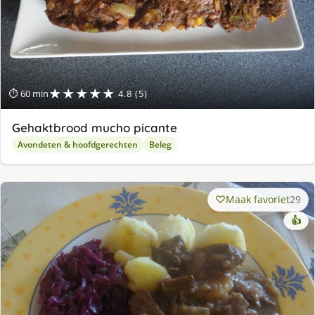
★★★★★
⏱ 60 min
4.8 (5)
Gehaktbrood mucho picante
Avondeten & hoofdgerechten
Beleg
Maak favoriet
29
👍