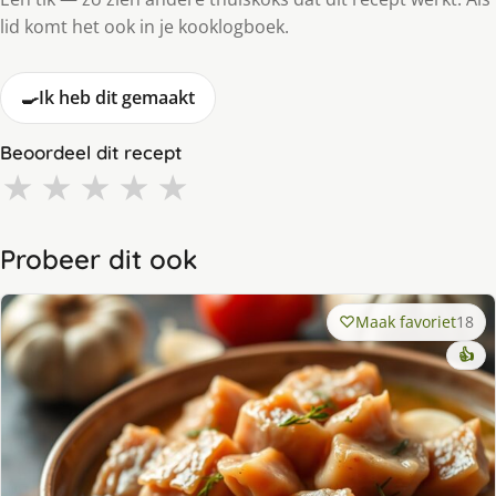
lid komt het ook in je kooklogboek.
🍳
Ik heb dit gemaakt
Beoordeel dit recept
★
★
★
★
★
Probeer dit ook
Maak favoriet
18
👍