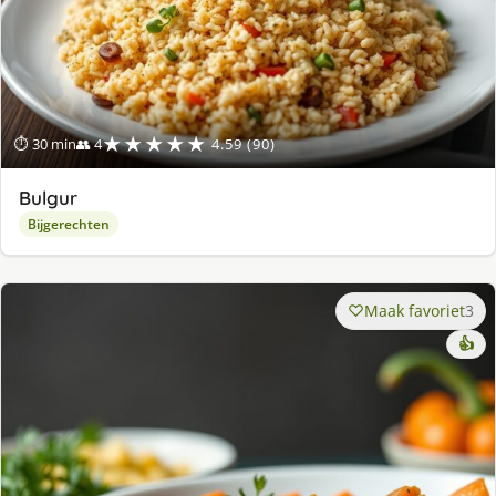
★★★★★
⏱ 30 min
👥 4
4.59 (90)
Bulgur
Bijgerechten
Maak favoriet
3
👍