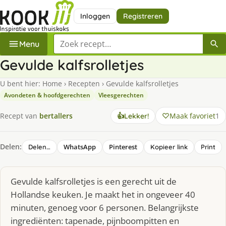
Inloggen
Registreren
Zoek een recept
Menu
Gevulde kalfsrolletjes
U bent hier:
Home
›
Recepten
›
Gevulde kalfsrolletjes
Avondeten & hoofdgerechten
Vleesgerechten
Maak favoriet
1
Recept van
bertallers
👍
Lekker!
Delen:
WhatsApp
Pinterest
Delen…
Kopieer link
Print
Gevulde kalfsrolletjes is een gerecht uit de
Hollandse keuken. Je maakt het in ongeveer 40
minuten, genoeg voor 6 personen. Belangrijkste
ingrediënten: tapenade, pijnboompitten en