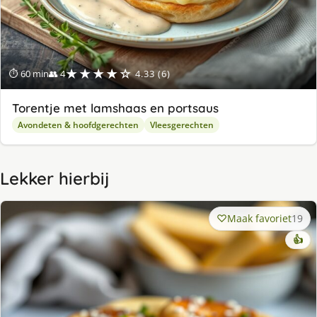
★★★★☆
⏱ 60 min
👥 4
4.33 (6)
Torentje met lamshaas en portsaus
Avondeten & hoofdgerechten
Vleesgerechten
Lekker hierbij
Maak favoriet
19
👍