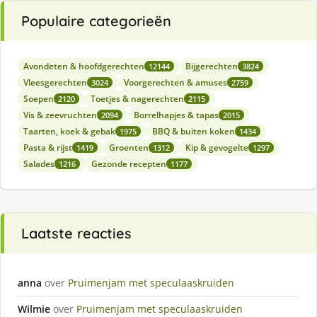
Populaire categorieën
Avondeten & hoofdgerechten
Bijgerechten
12144
3824
Vleesgerechten
Voorgerechten & amuses
3024
2759
Soepen
Toetjes & nagerechten
2120
2115
Vis & zeevruchten
Borrelhapjes & tapas
2094
2015
Taarten, koek & gebak
BBQ & buiten koken
1975
1434
Pasta & rijst
Groenten
Kip & gevogelte
1419
1312
1297
Salades
Gezonde recepten
1216
1177
Laatste reacties
anna
over
Pruimenjam met speculaaskruiden
Wilmie
over
Pruimenjam met speculaaskruiden