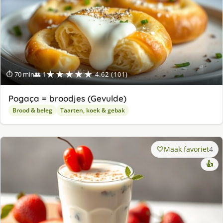
★★★★★
⏱ 70 min
👥 1
4.62 (101)
Pogaça = broodjes (Gevulde)
Brood & beleg
Taarten, koek & gebak
Maak favoriet
4
👍