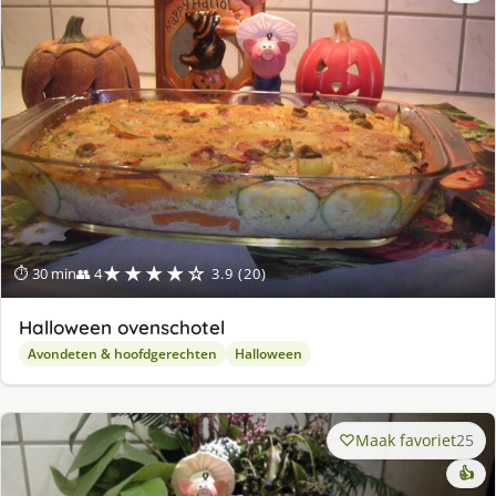
★★★★☆
⏱ 30 min
👥 4
3.9 (20)
Halloween ovenschotel
Avondeten & hoofdgerechten
Halloween
Maak favoriet
25
👍