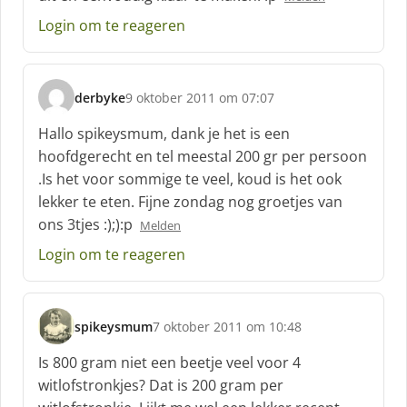
r
e
Login om te reageren
e
f
:
derbyke
9 oktober 2011 om 07:07
s
c
Hallo spikeysmum, dank je het is een
h
hoofdgerecht en tel meestal 200 gr per persoon
r
.Is het voor sommige te veel, koud is het ook
e
lekker te eten. Fijne zondag nog groetjes van
e
f
ons 3tjes :);):p
Melden
:
Login om te reageren
spikeysmum
7 oktober 2011 om 10:48
s
c
Is 800 gram niet een beetje veel voor 4
h
witlofstronkjes? Dat is 200 gram per
r