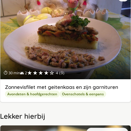
★★★★☆
⏱ 30 min
👥 2
4 (9)
Zonnevisfilet met geitenkaas en zijn garnituren
Avondeten & hoofdgerechten
Ovenschotels & eenpans
Lekker hierbij