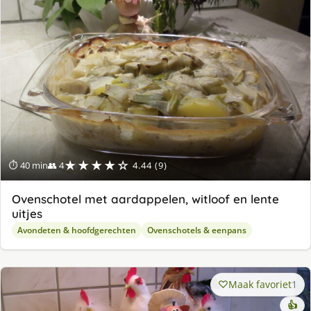
★★★★☆
⏱ 40 min
👥 4
4.44 (9)
Ovenschotel met aardappelen, witloof en lente
uitjes
Avondeten & hoofdgerechten
Ovenschotels & eenpans
Maak favoriet
1
👍