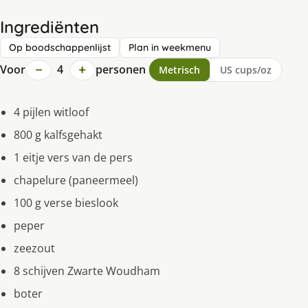
Ingrediënten
Op boodschappenlijst
Plan in weekmenu
−
+
Voor
4
personen
Metrisch
US cups/oz
4 pijlen witloof
800 g kalfsgehakt
1 eitje vers van de pers
chapelure (paneermeel)
100 g verse bieslook
peper
zeezout
8 schijven Zwarte Woudham
boter