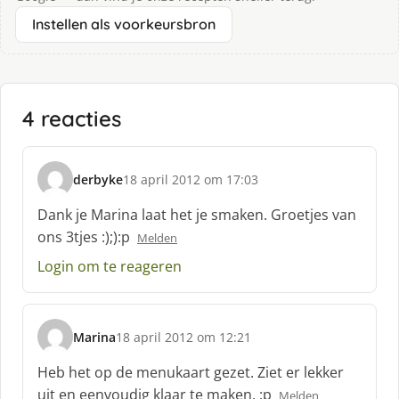
Instellen als voorkeursbron
4 reacties
derbyke
18 april 2012 om 17:03
s
c
Dank je Marina laat het je smaken. Groetjes van
h
ons 3tjes :);):p
Melden
r
e
Login om te reageren
e
f
:
Marina
18 april 2012 om 12:21
s
c
Heb het op de menukaart gezet. Ziet er lekker
h
uit en eenvoudig klaar te maken. :p
Melden