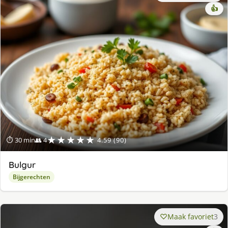
👍
★★★★★
⏱ 30 min
👥 4
4.59 (90)
Bulgur
Bijgerechten
Maak favoriet
3