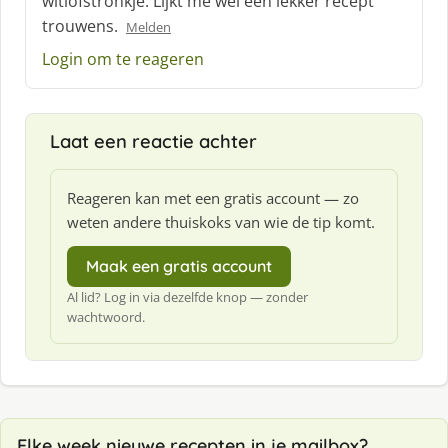
witlofstronkje. Lijkt me wel een lekker recept
e
trouwens.
e
Melden
f
Login om te reageren
:
Laat een reactie achter
Reageren kan met een gratis account — zo
weten andere thuiskoks van wie de tip komt.
Maak een gratis account
Al lid? Log in via dezelfde knop — zonder
wachtwoord.
Elke week nieuwe recepten in je mailbox?