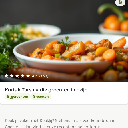
👍
★★★★★
4.63 (63)
Karisik Tursu = div groenten in azijn
Bijgerechten
Groenten
Kook je vaker met KookJij? Stel ons in als voorkeursbron in
Google — dan vind je onze recepten sneller terug.