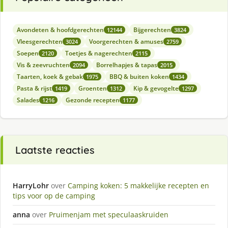
Avondeten & hoofdgerechten
Bijgerechten
12144
3824
Vleesgerechten
Voorgerechten & amuses
3024
2759
Soepen
Toetjes & nagerechten
2120
2115
Vis & zeevruchten
Borrelhapjes & tapas
2094
2015
Taarten, koek & gebak
BBQ & buiten koken
1975
1434
Pasta & rijst
Groenten
Kip & gevogelte
1419
1312
1297
Salades
Gezonde recepten
1216
1177
Laatste reacties
HarryLohr
over
Camping koken: 5 makkelijke recepten en
tips voor op de camping
anna
over
Pruimenjam met speculaaskruiden