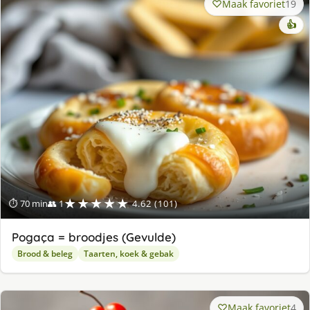
Maak favoriet
19
👍
★★★★★
⏱ 70 min
👥 1
4.62 (101)
Pogaça = broodjes (Gevulde)
Brood & beleg
Taarten, koek & gebak
Maak favoriet
4