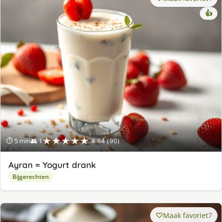
👍
★★★★★
⏱ 5 min
👥 1
4.64 (90)
Ayran = Yogurt drank
Bijgerechten
Maak favoriet
7