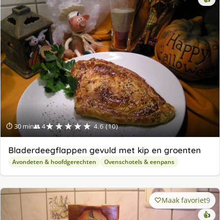
★★★★★
⏱ 30 min
👥 4
4.6 (10)
Bladerdeegflappen gevuld met kip en groenten
Avondeten & hoofdgerechten
Ovenschotels & eenpans
Maak favoriet
9
👍