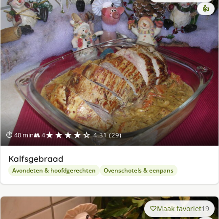
👍
★★★★☆
⏱ 40 min
👥 4
4.31 (29)
Kalfsgebraad
Avondeten & hoofdgerechten
Ovenschotels & eenpans
Maak favoriet
19