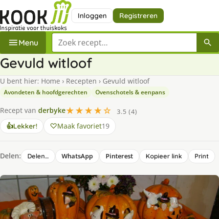
Inloggen
Registreren
Zoek een recept
Menu
Gevuld witloof
U bent hier:
Home
›
Recepten
›
Gevuld witloof
Avondeten & hoofdgerechten
Ovenschotels & eenpans
★★★★☆
Recept van
derbyke
3.5 (4)
Maak favoriet
19
👍
Lekker!
Delen:
WhatsApp
Pinterest
Delen…
Kopieer link
Print