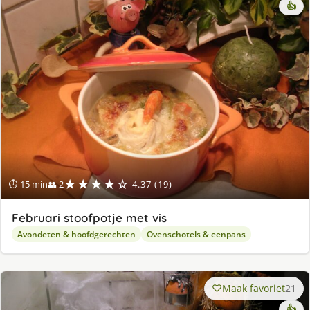
👍
★★★★☆
⏱ 15 min
👥 2
4.37 (19)
Februari stoofpotje met vis
Avondeten & hoofdgerechten
Ovenschotels & eenpans
Maak favoriet
21
👍