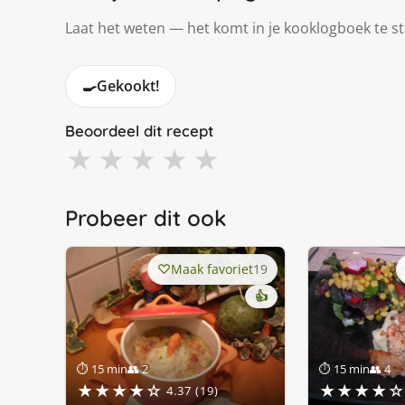
Laat het weten — het komt in je kooklogboek te s
🍳
Gekookt!
Beoordeel dit recept
★
★
★
★
★
Probeer dit ook
Maak favoriet
19
👍
⏱ 15 min
👥 2
⏱ 15 min
👥 4
★★★★☆
★★★★☆
4.37 (19)