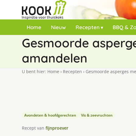
Home
Nieuw
Recepten
BBQ & Z
Gesmoorde asperge
amandelen
U bent hier:
Home
›
Recepten
›
Gesmoorde asperges met
Avondeten & hoofdgerechten
Vis & zeevruchten
Recept van
fijnproever