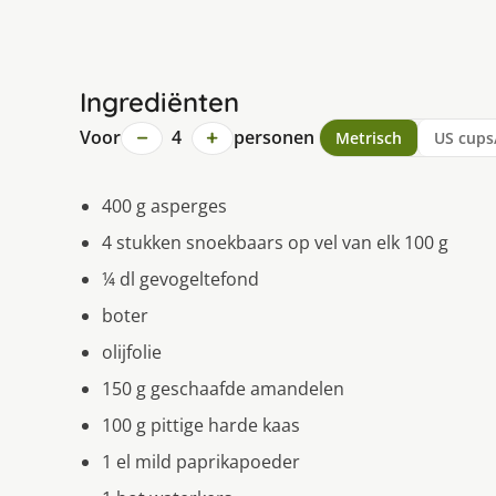
Ingrediënten
−
+
Voor
4
personen
Metrisch
US cups
400 g asperges
4 stukken snoekbaars op vel van elk 100 g
¼ dl gevogeltefond
boter
olijfolie
150 g geschaafde amandelen
100 g pittige harde kaas
1 el mild paprikapoeder