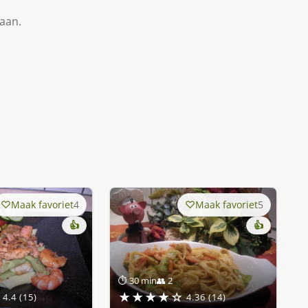
taan.
Maak favoriet
4
Maak favoriet
5
👍
👍
⏱ 30 min
👥 2
★★★★☆
4.4 (15)
4.36 (14)