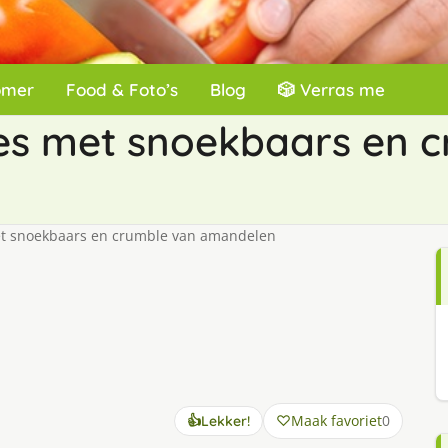
omer
Food & Foto’s
Blog
🎲 Verras me
s met snoekbaars en c
 snoekbaars en crumble van amandelen
Maak favoriet
0
👍
Lekker!