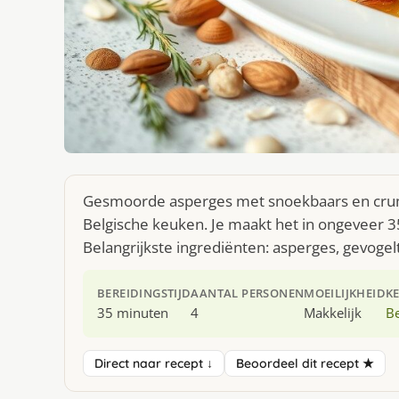
Gesmoorde asperges met snoekbaars en crumb
Belgische keuken. Je maakt het in ongeveer 
Belangrijkste ingrediënten: asperges, gevog
BEREIDINGSTIJD
AANTAL PERSONEN
MOEILIJKHEID
K
35 minuten
4
Makkelijk
Be
Direct naar recept ↓
Beoordeel dit recept ★