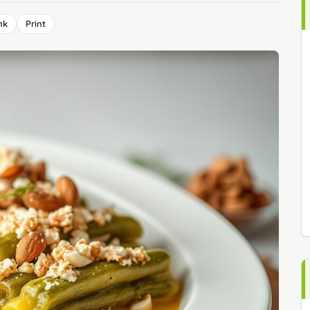
nk
Print