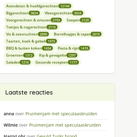
Avondeten & hoofdgerechten
12144
Bijgerechten
Vleesgerechten
3824
3024
Voorgerechten & amuses
Soepen
2759
2120
Toetjes & nagerechten
2115
Vis & zeevruchten
Borrelhapjes & tapas
2095
2015
Taarten, koek & gebak
1975
BBQ & buiten koken
Pasta & rijst
1434
1419
Groenten
Kip & gevogelte
1312
1297
Salades
Gezonde recepten
1216
1177
Laatste reacties
anna
over
Pruimenjam met speculaaskruiden
Wilmie
over
Pruimenjam met speculaaskruiden
HarryLohr
over
Gevuld Turks brood