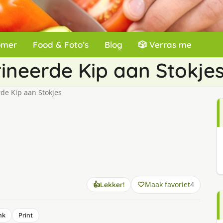
omer
Food & Foto’s
Blog
🎲 Verras me
neerde Kip aan Stokje
e Kip aan Stokjes
Maak favoriet
4
👍
Lekker!
nk
Print