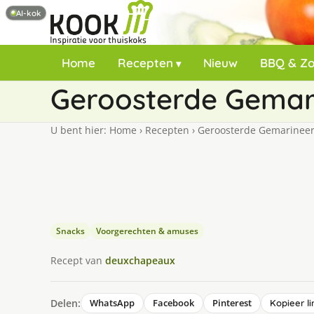
AI-kok
Home
Recepten
Nieuw
BBQ & Z
Geroosterde Gemari
U bent hier:
Home
›
Recepten
›
Geroosterde Gemarineerd
Snacks
Voorgerechten & amuses
Recept van
deuxchapeaux
Delen:
WhatsApp
Facebook
Pinterest
Kopieer li