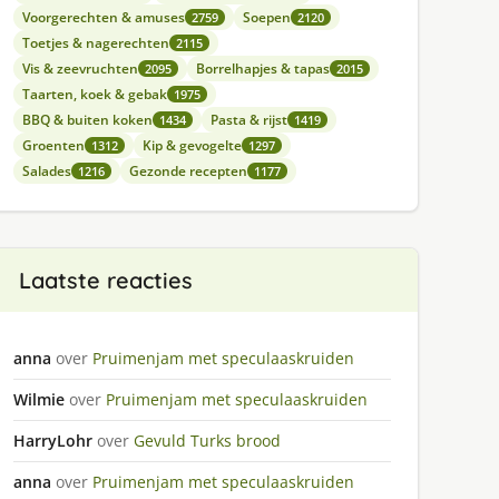
Voorgerechten & amuses
Soepen
2759
2120
Toetjes & nagerechten
2115
Vis & zeevruchten
Borrelhapjes & tapas
2095
2015
Taarten, koek & gebak
1975
BBQ & buiten koken
Pasta & rijst
1434
1419
Groenten
Kip & gevogelte
1312
1297
Salades
Gezonde recepten
1216
1177
Laatste reacties
anna
over
Pruimenjam met speculaaskruiden
Wilmie
over
Pruimenjam met speculaaskruiden
HarryLohr
over
Gevuld Turks brood
anna
over
Pruimenjam met speculaaskruiden