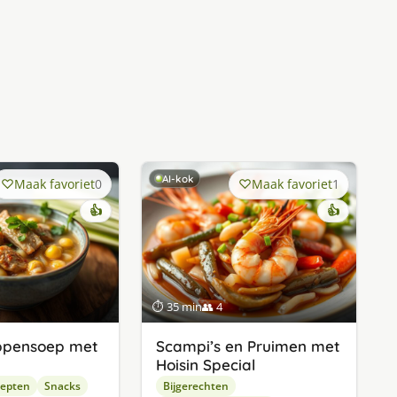
AI-kok
Maak favoriet
0
Maak favoriet
1
👍
👍
⏱ 35 min
👥 4
ippensoep met
Scampi’s en Pruimen met
Hoisin Special
cepten
Snacks
Bijgerechten