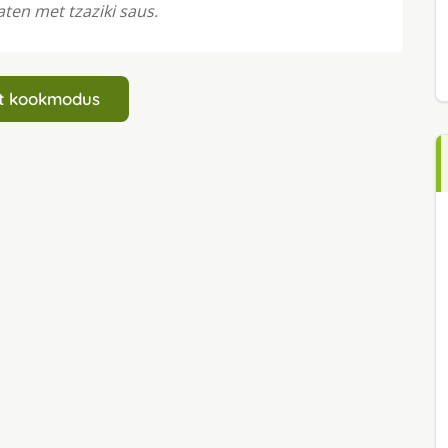
en met tzaziki saus.
art kookmodus