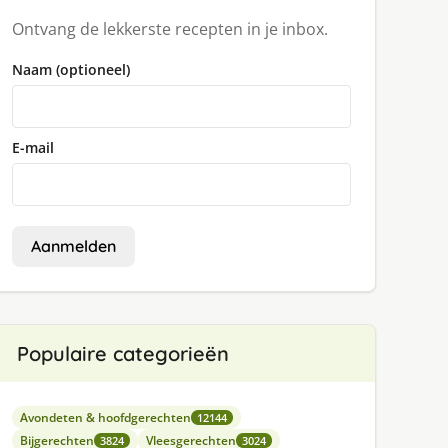
Ontvang de lekkerste recepten in je inbox.
Naam (optioneel)
E-mail
Aanmelden
Populaire categorieën
Avondeten & hoofdgerechten
12144
Bijgerechten
Vleesgerechten
3824
3024