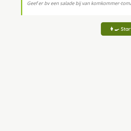
Geef er bv een salade bij van komkommer-tomat
👩‍🍳 St