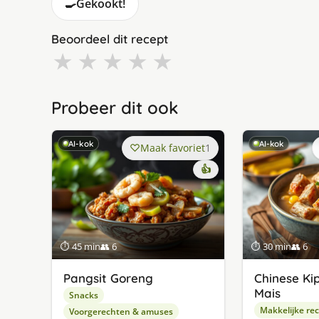
🍳
Gekookt!
Beoordeel dit recept
★
★
★
★
★
Probeer dit ook
AI-kok
AI-kok
Maak favoriet
1
👍
⏱ 45 min
👥 6
⏱ 30 min
👥 6
Pangsit Goreng
Chinese K
Mais
Snacks
Makkelijke re
Voorgerechten & amuses