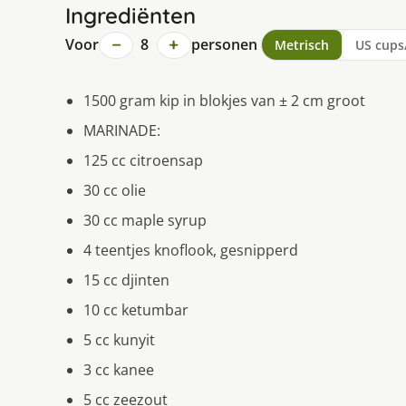
Ingrediënten
−
+
Voor
8
personen
Metrisch
US cups
1500 gram kip in blokjes van ± 2 cm groot
MARINADE:
125 cc citroensap
30 cc olie
30 cc maple syrup
4 teentjes knoflook, gesnipperd
15 cc djinten
10 cc ketumbar
5 cc kunyit
3 cc kanee
5 cc zeezout