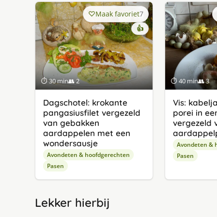
Maak favoriet
7
👍
⏱ 30 min
👥 2
⏱ 40 min
👥 3
Dagschotel: krokante
Vis: kabel
pangasiusfilet vergezeld
porei in ee
van gebakken
vergezeld 
aardappelen met een
aardappel
wondersausje
Avondeten & 
Avondeten & hoofdgerechten
Pasen
Pasen
Lekker hierbij