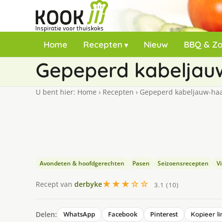
Home
Recepten
Nieuw
BBQ & Z
Gepeperd kabeljau
U bent hier:
Home
›
Recepten
›
Gepeperd kabeljauw-haa
Avondeten & hoofdgerechten
Pasen
Seizoensrecepten
V
★★★☆☆
Recept van
derbyke
3.1 (10)
Delen:
WhatsApp
Facebook
Pinterest
Kopieer li