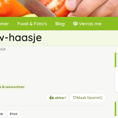
omer
Food & Foto’s
Blog
🎲 Verras me
w-haasje
sje
is & zeevruchten
Maak favoriet
2
👍
Lekker!
nk
Print