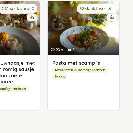
Maak favoriet
0
Maak favoriet
2
👍
👍
⏱ 20 min
👥 2
jauwhaasje met
Pasta met scampi’s
n romig sausje
Avondeten & hoofdgerechten
van zoete
Pasen
puree
hoofdgerechten