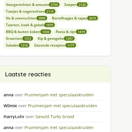
Voorgerechten & amuses
Soepen
2759
2120
Toetjes & nagerechten
2115
Vis & zeevruchten
Borrelhapjes & tapas
2095
2015
Taarten, koek & gebak
1975
BBQ & buiten koken
Pasta & rijst
1434
1419
Groenten
Kip & gevogelte
1312
1297
Salades
Gezonde recepten
1216
1177
Laatste reacties
anna
over
Pruimenjam met speculaaskruiden
Wilmie
over
Pruimenjam met speculaaskruiden
HarryLohr
over
Gevuld Turks brood
anna
over
Pruimenjam met speculaaskruiden