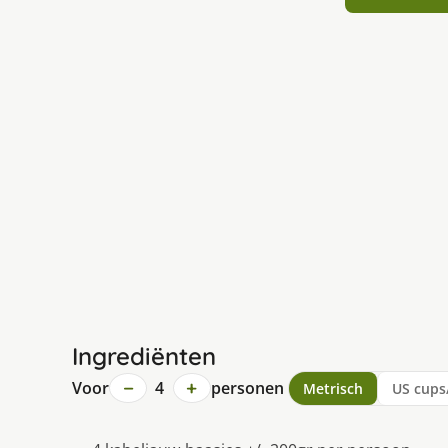
Ingrediënten
−
+
Voor
4
personen
Metrisch
US cups