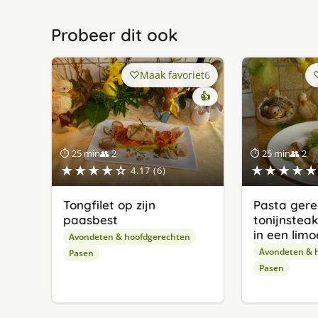
Probeer dit ook
Maak favoriet
6
👍
⏱ 25 min
👥 2
⏱ 25 min
👥 2
★★★★☆
★★★★★
4.17 (6)
Tongfilet op zijn
Pasta gere
paasbest
tonijnstea
in een lim
Avondeten & hoofdgerechten
Avondeten & 
Pasen
Pasen