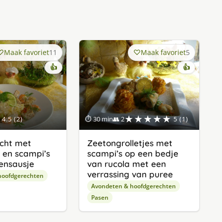
Maak favoriet
11
Maak favoriet
5
👍
👍
★★★★★
4.5 (2)
⏱ 30 min
👥 2
5 (1)
cht met
Zeetongrolletjes met
k en scampi’s
scampi’s op een bedje
oensausje
van rucola met een
verrassing van puree
hoofdgerechten
Avondeten & hoofdgerechten
Pasen