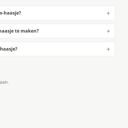
w-haasje?
haasje te maken?
haasje?
taan.