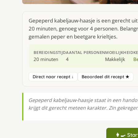
Gepeperd kabeljauw-haasje is een gerecht uit
20 minuten, genoeg voor 4 personen. Belangri
gemalen peper en beetgare krieltjes.
BEREIDINGSTIJD
AANTAL PERSONEN
MOEILIJKHEID
K
20 minuten
4
Makkelijk
Be
Direct naar recept ↓
Beoordeel dit recept ★
Gepeperd kabeljauw-haasje staat in een handom
krijgt dit gerecht meteen karakter. Zin gekrege
👩‍🍳 St