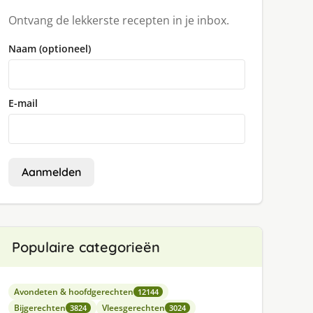
Ontvang de lekkerste recepten in je inbox.
Naam (optioneel)
E-mail
Aanmelden
Populaire categorieën
Avondeten & hoofdgerechten
12144
Bijgerechten
Vleesgerechten
3824
3024