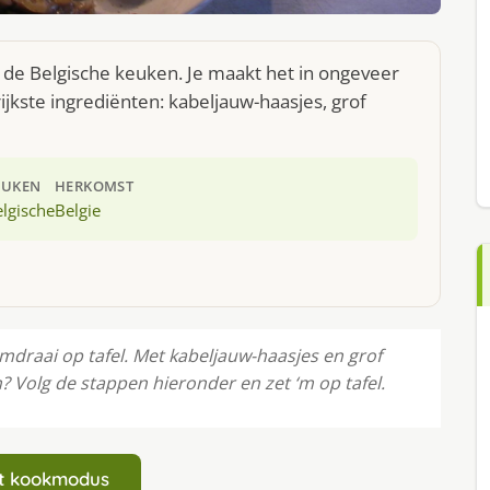
 de Belgische keuken. Je maakt het in ongeveer
jkste ingrediënten: kabeljauw-haasjes, grof
EUKEN
HERKOMST
lgische
Belgie
draai op tafel. Met kabeljauw-haasjes en grof
n? Volg de stappen hieronder en zet ‘m op tafel.
art kookmodus