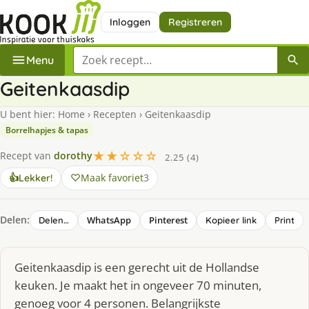
Inloggen
Registreren
Zoek een recept
Menu
Geitenkaasdip
U bent hier:
Home
›
Recepten
›
Geitenkaasdip
Borrelhapjes & tapas
★★☆☆☆
Recept van
dorothy
2.25 (4)
Maak favoriet
3
👍
Lekker!
Delen:
WhatsApp
Pinterest
Delen…
Kopieer link
Print
Geitenkaasdip is een gerecht uit de Hollandse
keuken. Je maakt het in ongeveer 70 minuten,
genoeg voor 4 personen. Belangrijkste