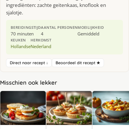
ingrediënten: zachte geitenkaas, knoflook en
sjalotje.
BEREIDINGSTIJD
AANTAL PERSONEN
MOEILIJKHEID
70 minuten
4
Gemiddeld
KEUKEN
HERKOMST
Hollandse
Nederland
Direct naar recept ↓
Beoordeel dit recept ★
Misschien ook lekker