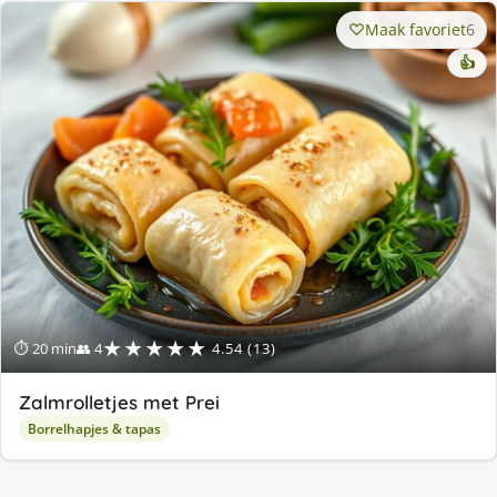
Maak favoriet
6
👍
★★★★★
⏱ 20 min
👥 4
4.54 (13)
Zalmrolletjes met Prei
Borrelhapjes & tapas