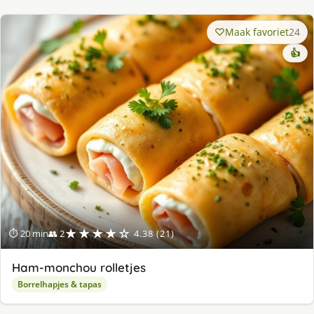
Maak favoriet
24
👍
★★★★☆
⏱ 20 min
👥 2
4.38 (21)
Ham-monchou rolletjes
Borrelhapjes & tapas