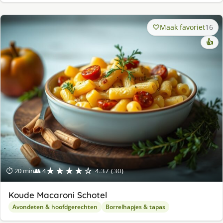
Maak favoriet
16
👍
★★★★☆
⏱ 20 min
👥 4
4.37 (30)
Koude Macaroni Schotel
Avondeten & hoofdgerechten
Borrelhapjes & tapas