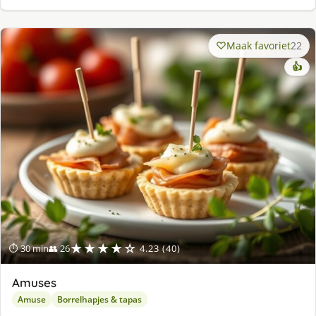
Maak favoriet
22
👍
★★★★☆
⏱ 30 min
👥 26
4.23 (40)
Amuses
Amuse
Borrelhapjes & tapas