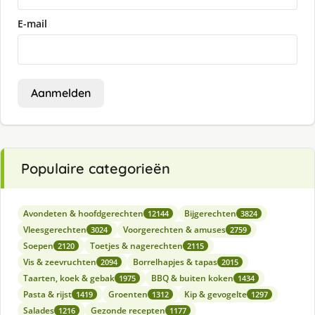
E-mail
Aanmelden
Populaire categorieën
Avondeten & hoofdgerechten
Bijgerechten
12144
3824
Vleesgerechten
Voorgerechten & amuses
3024
2759
Soepen
Toetjes & nagerechten
2120
2115
Vis & zeevruchten
Borrelhapjes & tapas
2094
2015
Taarten, koek & gebak
BBQ & buiten koken
1975
1434
Pasta & rijst
Groenten
Kip & gevogelte
1419
1312
1297
Salades
Gezonde recepten
1216
1177