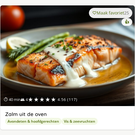
Maak favoriet
25
👍
★★★★★
⏱ 40 min
👥 4
4.56 (117)
Zalm uit de oven
Avondeten & hoofdgerechten
Vis & zeevruchten