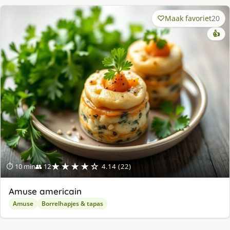
Maak favoriet
20
👍
★★★★☆
⏱ 10 min
👥 12
4.14 (22)
Amuse americain
Amuse
Borrelhapjes & tapas