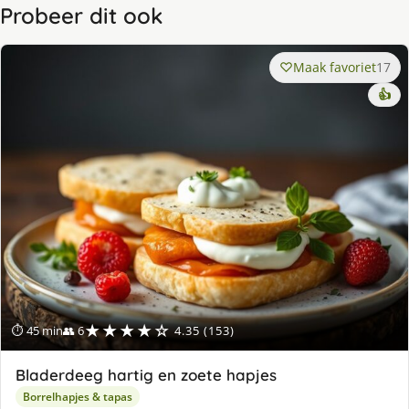
Probeer dit ook
Maak favoriet
17
👍
★★★★☆
⏱ 45 min
👥 6
4.35 (153)
Bladerdeeg hartig en zoete hapjes
Borrelhapjes & tapas