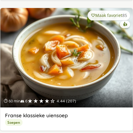
Maak favoriet
85
👍
★★★★☆
⏱ 60 min
👥 6
4.44 (207)
Franse klassieke uiensoep
Soepen