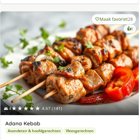
Maak favoriet
28
ke
👍
1
lek
ge
★★★★★
👥 4
4.67 (141)
Adana Kebab
Avondeten & hoofdgerechten
Vleesgerechten