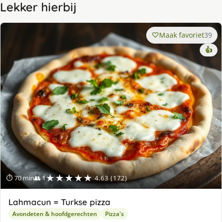
Lekker hierbij
Maak favoriet
39
👍
★★★★★
⏱ 70 min
👥 1
4.63 (172)
Lahmacun = Turkse pizza
Avondeten & hoofdgerechten
Pizza's