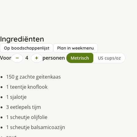
Ingrediënten
Op boodschappenlijst
Plan in weekmenu
−
+
Voor
4
personen
Metrisch
US cups/oz
150 g zachte geitenkaas
1 teentje knoflook
1 sjalotje
3 eetlepels tijm
1 scheutje olijfolie
1 scheutje balsamicoazijn