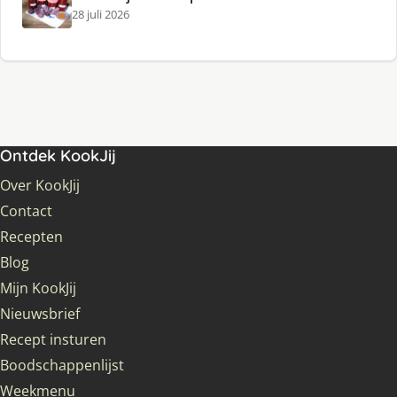
28 juli 2026
Ontdek KookJij
Over KookJij
Contact
Recepten
Blog
Mijn KookJij
Nieuwsbrief
Recept insturen
Boodschappenlijst
Weekmenu