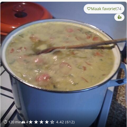
Maak favoriet
74
👍
★★★★☆
⏱ 120 min
👥 4
4.42 (612)