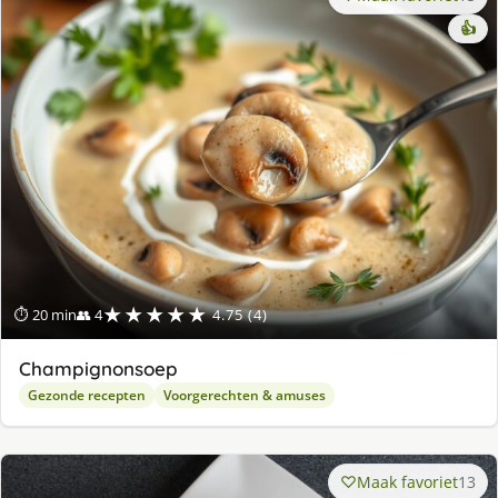
👍
★★★★★
⏱ 20 min
👥 4
4.75 (4)
Champignonsoep
Gezonde recepten
Voorgerechten & amuses
Maak favoriet
13