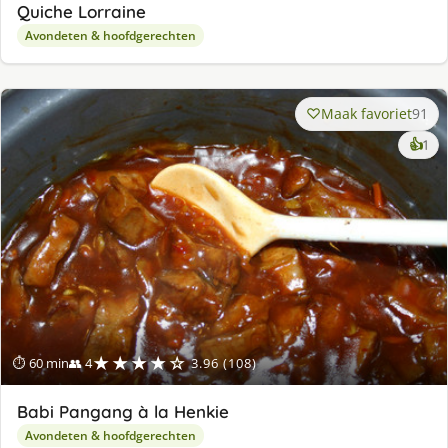
Quiche Lorraine
Avondeten & hoofdgerechten
Maak favoriet
91
ke
👍
1
lek
ge
★★★★☆
⏱ 60 min
👥 4
3.96 (108)
Babi Pangang à la Henkie
Avondeten & hoofdgerechten