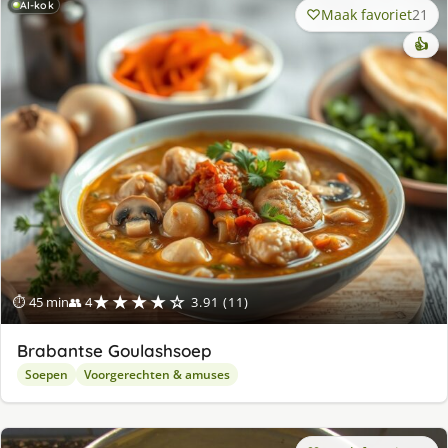
AI-kok
Maak favoriet
21
👍
★★★★☆
⏱ 45 min
👥 4
3.91 (11)
Brabantse Goulashsoep
Soepen
Voorgerechten & amuses