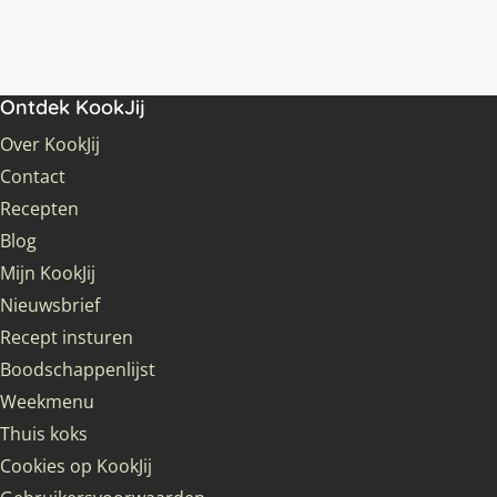
Ontdek KookJij
Over KookJij
Contact
Recepten
Blog
Mijn KookJij
Nieuwsbrief
Recept insturen
Boodschappenlijst
Weekmenu
Thuis koks
Cookies op KookJij