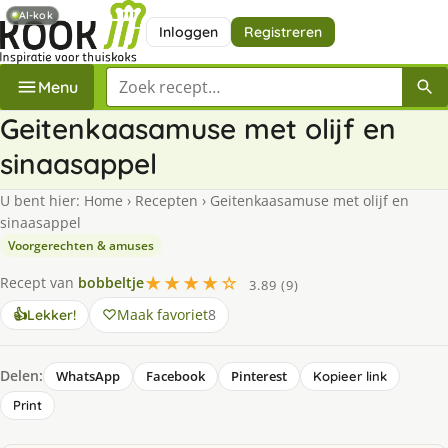
AI-kok
Inloggen
Registreren
Zoek een recept
Menu
Geitenkaasamuse met olijf en
sinaasappel
U bent hier:
Home
›
Recepten
›
Geitenkaasamuse met olijf en
sinaasappel
Voorgerechten & amuses
★★★★☆
Recept van
bobbeltje
3.89 (9)
Maak favoriet
8
👍
Lekker!
Delen:
WhatsApp
Facebook
Pinterest
Kopieer link
Print