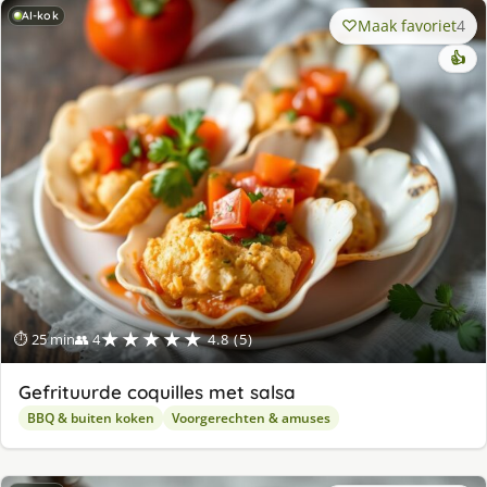
AI-kok
Maak favoriet
4
👍
★★★★★
⏱ 25 min
👥 4
4.8 (5)
Gefrituurde coquilles met salsa
BBQ & buiten koken
Voorgerechten & amuses