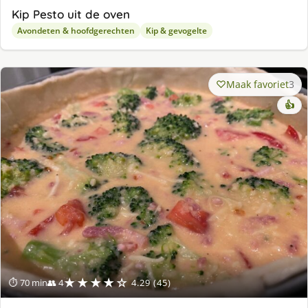
Kip Pesto uit de oven
Avondeten & hoofdgerechten
Kip & gevogelte
Maak favoriet
3
👍
★★★★☆
⏱ 70 min
👥 4
4.29 (45)