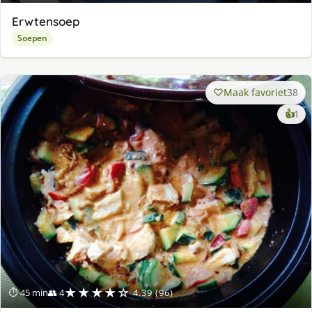
Erwtensoep
Soepen
Maak favoriet
38
ke
👍
1
lek
ge
★★★★☆
⏱ 45 min
👥 4
4.39 (96)