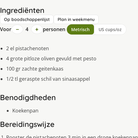
Ingrediënten
Op boodschappenlijst
Plan in weekmenu
−
+
Voor
4
personen
Metrisch
US cups/oz
2 el pistachenoten
4 grote pitloze oliven gevuld met pesto
100 gr zachte geitenkaas
1/2 tl geraspte schil van sinaasappel
Benodigdheden
Koekenpan
Bereidingswijze
Rooster de pistachenoten 3 min in een droge koekenpan