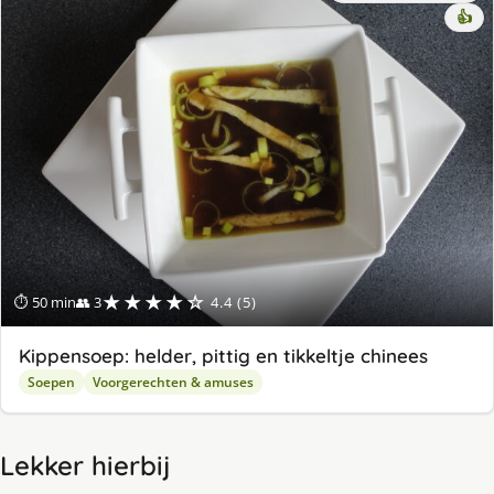
👍
★★★★☆
⏱ 50 min
👥 3
4.4 (5)
Kippensoep: helder, pittig en tikkeltje chinees
Soepen
Voorgerechten & amuses
Lekker hierbij