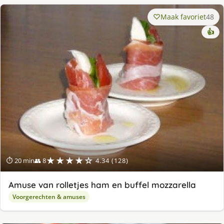
Maak favoriet
48
👍
★★★★☆
⏱ 20 min
👥 8
4.34 (128)
Amuse van rolletjes ham en buffel mozzarella
Voorgerechten & amuses