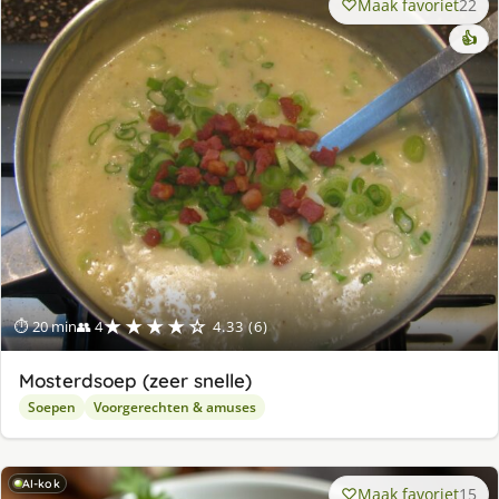
Maak favoriet
22
👍
★★★★☆
⏱ 20 min
👥 4
4.33 (6)
Mosterdsoep (zeer snelle)
Soepen
Voorgerechten & amuses
AI-kok
Maak favoriet
15