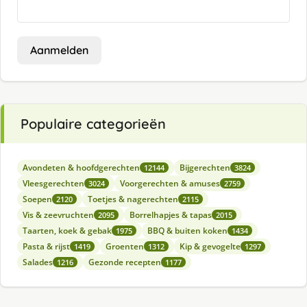
Aanmelden
Populaire categorieën
Avondeten & hoofdgerechten
Bijgerechten
12144
3824
Vleesgerechten
Voorgerechten & amuses
3024
2759
Soepen
Toetjes & nagerechten
2120
2115
Vis & zeevruchten
Borrelhapjes & tapas
2095
2015
Taarten, koek & gebak
BBQ & buiten koken
1975
1434
Pasta & rijst
Groenten
Kip & gevogelte
1419
1312
1297
Salades
Gezonde recepten
1216
1177