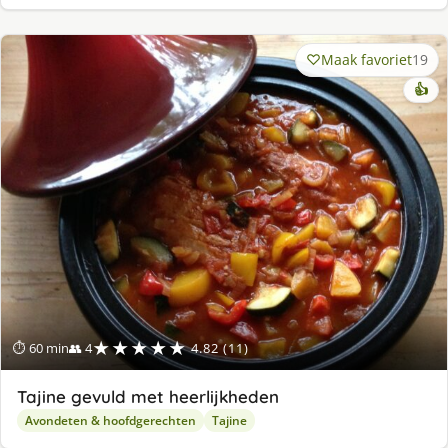
Maak favoriet
19
👍
★★★★★
⏱ 60 min
👥 4
4.82 (11)
Tajine gevuld met heerlijkheden
Avondeten & hoofdgerechten
Tajine