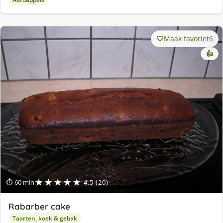
Maak favoriet
6
👍
★★★★★
⏱ 60 min
4.5 (20)
Rabarber cake
Taarten, koek & gebak