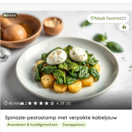
AI-kok
Maak favoriet
20
👍
★★★★☆
⏱ 40 min
👥 2
4.38 (8)
Spinazie-pestostamp met verpakte kabeljauw
Avondeten & hoofdgerechten
Stamppotten