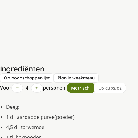
Ingrediënten
Op boodschappenlijst
Plan in weekmenu
−
+
Voor
4
personen
Metrisch
US cups/oz
Deeg:
1 dl. aardappelpuree(poeder)
4,5 dl. tarwemeel
1 tl. bakpoeder