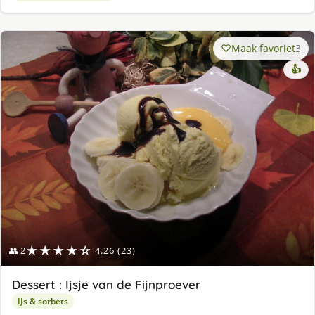
Maak favoriet
3
👍
★★★★☆
👥 2
4.26 (23)
Dessert : Ijsje van de Fijnproever
IJs & sorbets