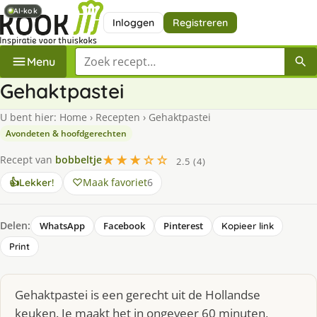
AI-kok
AI-kok
Inloggen
Registreren
Zoek een recept
Menu
Gehaktpastei
U bent hier:
Home
›
Recepten
›
Gehaktpastei
Avondeten & hoofdgerechten
★★★☆☆
Recept van
bobbeltje
2.5 (4)
Maak favoriet
6
👍
Lekker!
Delen:
WhatsApp
Facebook
Pinterest
Kopieer link
Print
Gehaktpastei is een gerecht uit de Hollandse
keuken. Je maakt het in ongeveer 60 minuten,