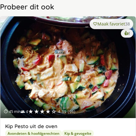
Probeer dit ook
Maak favoriet
38
ke
👍
1
lek
ge
★★★★☆
⏱ 45 min
👥 4
4.39 (96)
Kip Pesto uit de oven
Avondeten & hoofdgerechten
Kip & gevogelte