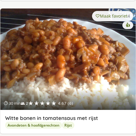
Maak favoriet
4
👍
★★★★★
⏱ 30 min
👥 2
4.67 (6)
Witte bonen in tomatensaus met rijst
Avondeten & hoofdgerechten
Rijst