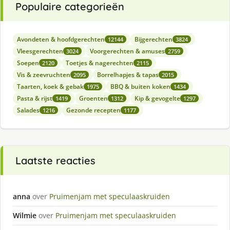
Populaire categorieën
Avondeten & hoofdgerechten
Bijgerechten
12144
3824
Vleesgerechten
Voorgerechten & amuses
3024
2759
Soepen
Toetjes & nagerechten
2120
2115
Vis & zeevruchten
Borrelhapjes & tapas
2095
2015
Taarten, koek & gebak
BBQ & buiten koken
1975
1434
Pasta & rijst
Groenten
Kip & gevogelte
1419
1312
1297
Salades
Gezonde recepten
1216
1177
Laatste reacties
anna
over
Pruimenjam met speculaaskruiden
Wilmie
over
Pruimenjam met speculaaskruiden