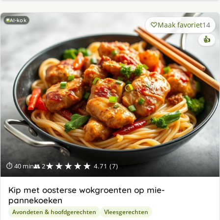
AI-kok
Maak favoriet
14
👍
★★★★★
⏱ 40 min
👥 2
4.71 (7)
Kip met oosterse wokgroenten op mie-
pannekoeken
Avondeten & hoofdgerechten
Vleesgerechten