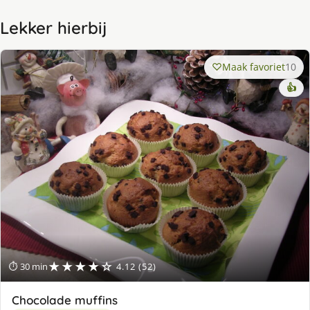
Lekker hierbij
Maak favoriet
10
👍
★★★★☆
⏱ 30 min
4.12 (52)
Chocolade muffins