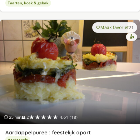
Taarten, koek & gebak
Maak favoriet
21
👍
★★★★★
⏱ 25 min
👥 2
4.61 (18)
Aardappelpuree : feestelijk apart
Aardappels