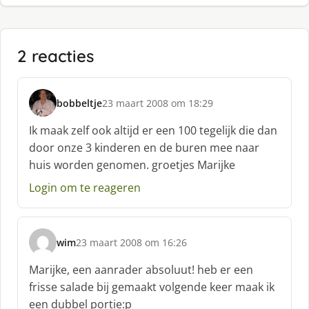
2 reacties
bobbeltje
23 maart 2008 om 18:29
s
c
Ik maak zelf ook altijd er een 100 tegelijk die dan
h
door onze 3 kinderen en de buren mee naar
r
huis worden genomen. groetjes Marijke
e
e
Login om te reageren
f
:
wim
23 maart 2008 om 16:26
s
c
Marijke, een aanrader absoluut! heb er een
h
frisse salade bij gemaakt volgende keer maak ik
r
een dubbel portie:p
e