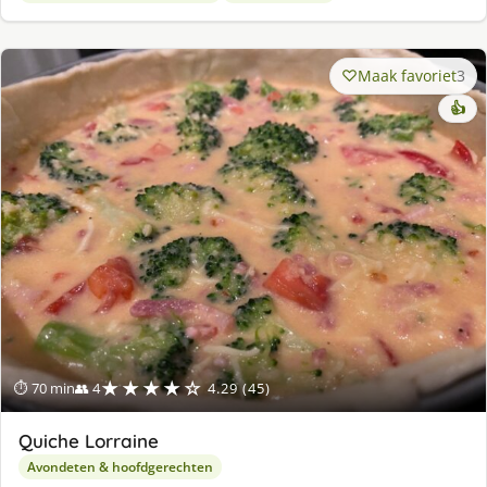
Maak favoriet
3
👍
★★★★☆
⏱ 70 min
👥 4
4.29 (45)
Quiche Lorraine
Avondeten & hoofdgerechten