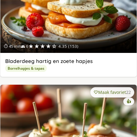
★★★★☆
⏱ 45 min
👥 6
4.35 (153)
Bladerdeeg hartig en zoete hapjes
Borrelhapjes & tapas
Maak favoriet
22
👍