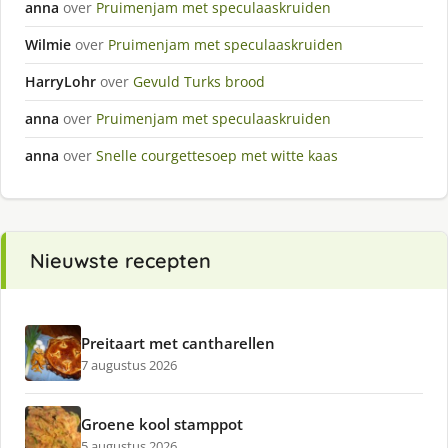
anna
over
Pruimenjam met speculaaskruiden
Wilmie
over
Pruimenjam met speculaaskruiden
HarryLohr
over
Gevuld Turks brood
anna
over
Pruimenjam met speculaaskruiden
anna
over
Snelle courgettesoep met witte kaas
Nieuwste recepten
Preitaart met cantharellen
7 augustus 2026
Groene kool stamppot
5 augustus 2026