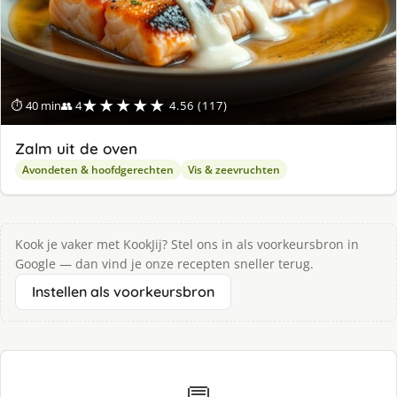
★★★★★
⏱ 40 min
👥 4
4.56 (117)
Zalm uit de oven
Avondeten & hoofdgerechten
Vis & zeevruchten
Kook je vaker met KookJij? Stel ons in als voorkeursbron in
Google — dan vind je onze recepten sneller terug.
Instellen als voorkeursbron
💬