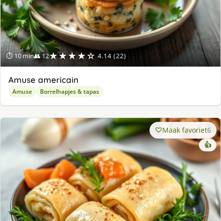
★★★★☆
⏱ 10 min
👥 12
4.14 (22)
Amuse americain
Amuse
Borrelhapjes & tapas
Maak favoriet
6
👍