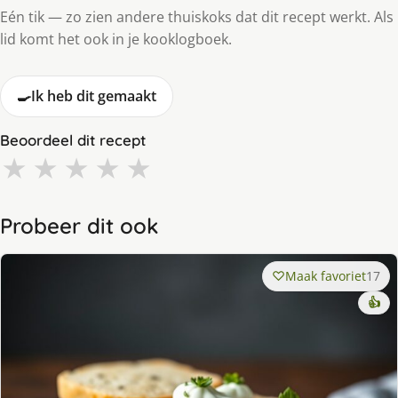
Eén tik — zo zien andere thuiskoks dat dit recept werkt. Als
lid komt het ook in je kooklogboek.
🍳
Ik heb dit gemaakt
Beoordeel dit recept
★
★
★
★
★
Probeer dit ook
Maak favoriet
17
👍