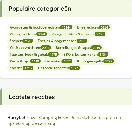
Populaire categorieën
Avondeten & hoofdgerechten
Bijgerechten
12144
3824
Vleesgerechten
Voorgerechten & amuses
3024
2759
Soepen
Toetjes & nagerechten
2120
2115
Vis & zeevruchten
Borrelhapjes & tapas
2094
2015
Taarten, koek & gebak
BBQ & buiten koken
1975
1434
Pasta & rijst
Groenten
Kip & gevogelte
1419
1312
1297
Salades
Gezonde recepten
1216
1177
Laatste reacties
HarryLohr
over
Camping koken: 5 makkelijke recepten en
tips voor op de camping