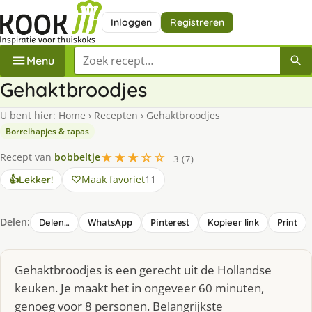
Inloggen
Registreren
Zoek een recept
Menu
Gehaktbroodjes
U bent hier:
Home
›
Recepten
›
Gehaktbroodjes
Borrelhapjes & tapas
★★★☆☆
Recept van
bobbeltje
3 (7)
Maak favoriet
11
👍
Lekker!
Delen:
WhatsApp
Pinterest
Delen…
Kopieer link
Print
Gehaktbroodjes is een gerecht uit de Hollandse
keuken. Je maakt het in ongeveer 60 minuten,
genoeg voor 8 personen. Belangrijkste