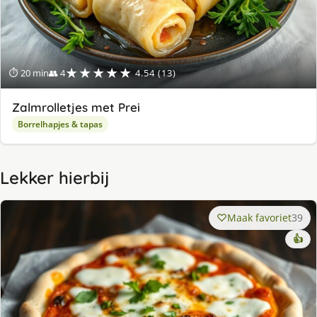
★★★★★
⏱ 20 min
👥 4
4.54 (13)
Zalmrolletjes met Prei
Borrelhapjes & tapas
Lekker hierbij
Maak favoriet
39
👍