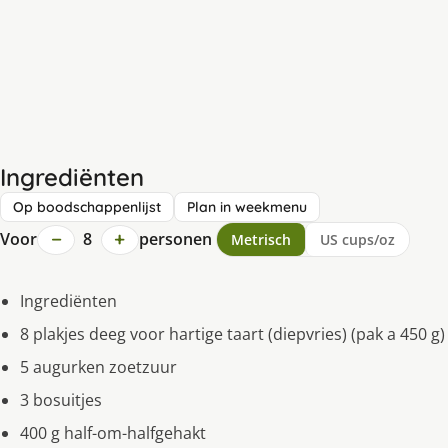
Ingrediënten
Op boodschappenlijst
Plan in weekmenu
−
+
Voor
8
personen
Metrisch
US cups/oz
Ingrediënten
8 plakjes deeg voor hartige taart (diepvries) (pak a 450 g)
5 augurken zoetzuur
3 bosuitjes
400 g half-om-halfgehakt