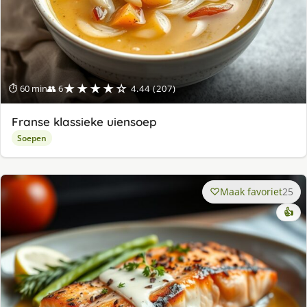
★★★★☆
⏱ 60 min
👥 6
4.44 (207)
Franse klassieke uiensoep
Soepen
Maak favoriet
25
👍