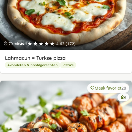
★★★★★
⏱ 70 min
👥 1
4.63 (172)
Lahmacun = Turkse pizza
Avondeten & hoofdgerechten
Pizza's
Maak favoriet
28
ke
👍
1
lek
ge