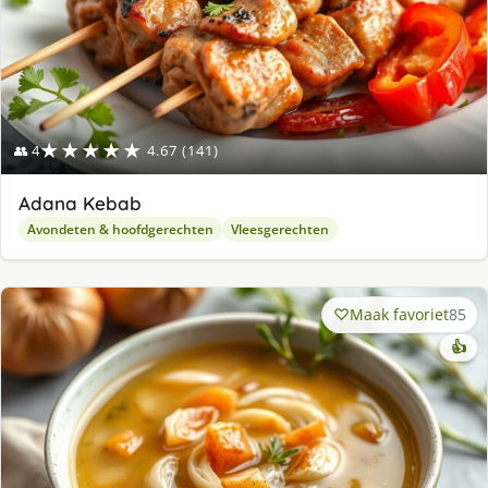
★★★★★
👥 4
4.67 (141)
Adana Kebab
Avondeten & hoofdgerechten
Vleesgerechten
Maak favoriet
85
👍