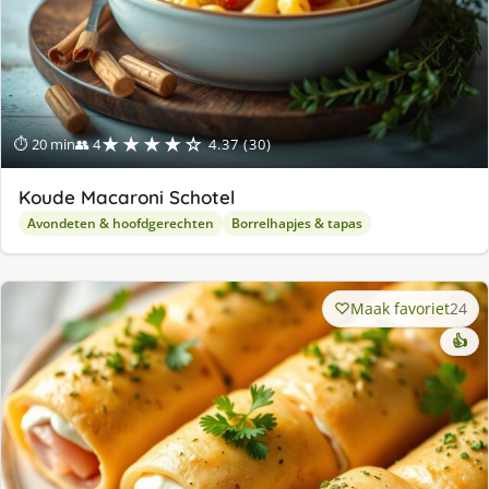
★★★★☆
⏱ 20 min
👥 4
4.37 (30)
Koude Macaroni Schotel
Avondeten & hoofdgerechten
Borrelhapjes & tapas
Maak favoriet
24
👍