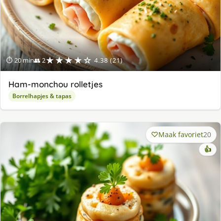
★★★★☆
⏱ 20 min
👥 2
4.38 (21)
Ham-monchou rolletjes
Borrelhapjes & tapas
Maak favoriet
20
👍