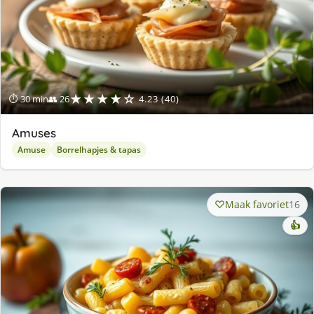
★★★★☆
⏱ 30 min
👥 26
4.23 (40)
Amuses
Amuse
Borrelhapjes & tapas
Maak favoriet
16
👍