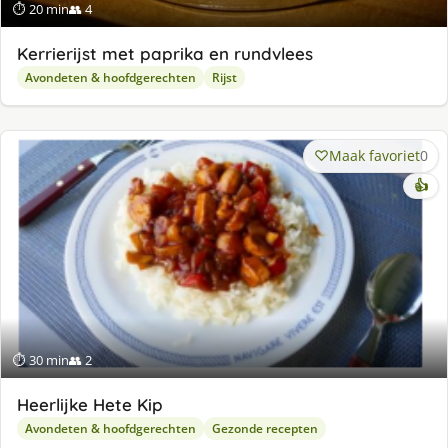
⏱ 20 min
👥 4
Kerrierijst met paprika en rundvlees
Avondeten & hoofdgerechten
Rijst
Maak favoriet
0
👍
⏱ 30 min
👥 2
Heerlijke Hete Kip
Avondeten & hoofdgerechten
Gezonde recepten