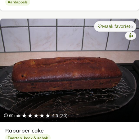
Aardappels
Maak favoriet
6
👍
★★★★★
⏱ 60 min
4.5 (20)
Rabarber cake
Taarten, koek & gebak