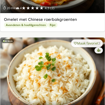
★★★★★
⏱ 20 min
👥 4
4.5 (2)
Omelet met Chinese roerbakgroenten
Avondeten & hoofdgerechten
Rijst
AI-kok
Maak favoriet
3
👍