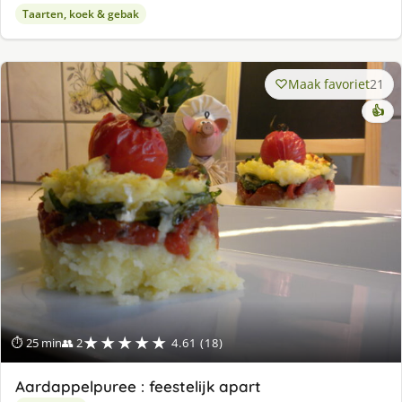
Taarten, koek & gebak
Maak favoriet
21
👍
★★★★★
⏱ 25 min
👥 2
4.61 (18)
Aardappelpuree : feestelijk apart