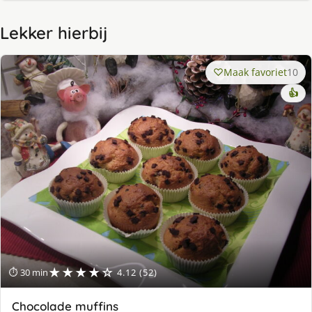
Lekker hierbij
Maak favoriet
10
👍
★★★★☆
⏱ 30 min
4.12 (52)
Chocolade muffins