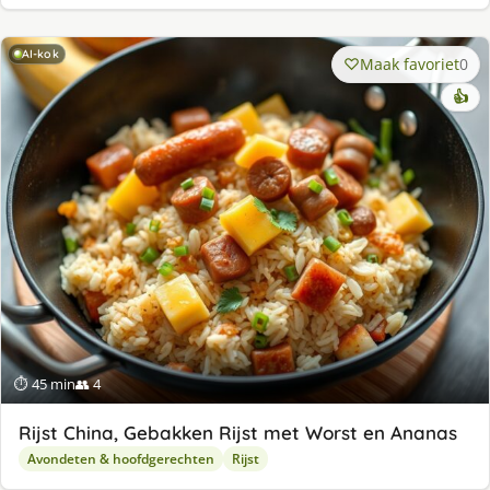
AI-kok
Maak favoriet
0
👍
⏱ 45 min
👥 4
Rijst China, Gebakken Rijst met Worst en Ananas
Avondeten & hoofdgerechten
Rijst