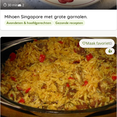
⏱ 30 min
👥 2
Mihoen Singapore met grote garnalen.
Avondeten & hoofdgerechten
Gezonde recepten
Maak favoriet
0
👍