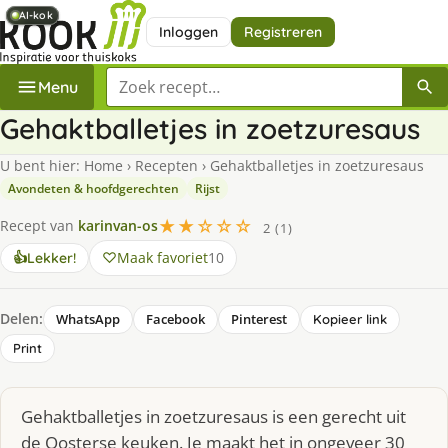
AI-kok
AI-kok
AI-kok
Inloggen
Registreren
Zoek een recept
Menu
Gehaktballetjes in zoetzuresaus
U bent hier:
Home
›
Recepten
›
Gehaktballetjes in zoetzuresaus
Avondeten & hoofdgerechten
Rijst
★★☆☆☆
Recept van
karinvan-os
2 (1)
Maak favoriet
10
👍
Lekker!
Delen:
WhatsApp
Facebook
Pinterest
Kopieer link
Print
Gehaktballetjes in zoetzuresaus is een gerecht uit
de Oosterse keuken. Je maakt het in ongeveer 30