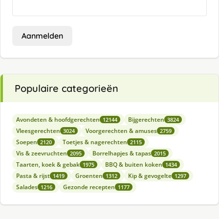
Aanmelden
Populaire categorieën
Avondeten & hoofdgerechten
Bijgerechten
12144
3824
Vleesgerechten
Voorgerechten & amuses
3024
2759
Soepen
Toetjes & nagerechten
2120
2115
Vis & zeevruchten
Borrelhapjes & tapas
2095
2015
Taarten, koek & gebak
BBQ & buiten koken
1975
1434
Pasta & rijst
Groenten
Kip & gevogelte
1419
1312
1297
Salades
Gezonde recepten
1216
1177