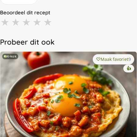
Beoordeel dit recept
★
★
★
★
★
Probeer dit ook
AI-kok
Maak favoriet
9
👍