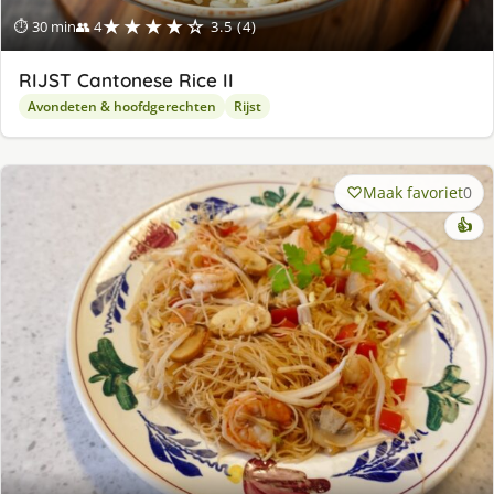
★★★★☆
⏱ 30 min
👥 4
3.5 (4)
RIJST Cantonese Rice II
Avondeten & hoofdgerechten
Rijst
Maak favoriet
0
👍