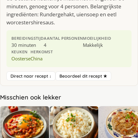
minuten, genoeg voor 4 personen. Belangrijkste
ingrediënten: Rundergehakt, uiensoep en eetl
worcestershiresaus.
BEREIDINGSTIJD
AANTAL PERSONEN
MOEILIJKHEID
30 minuten
4
Makkelijk
KEUKEN
HERKOMST
Oosterse
China
Direct naar recept ↓
Beoordeel dit recept ★
Misschien ook lekker