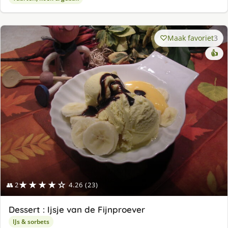
Maak favoriet
3
👍
★★★★☆
👥 2
4.26 (23)
Dessert : Ijsje van de Fijnproever
IJs & sorbets