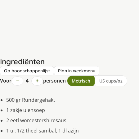
Ingrediënten
Op boodschappenlijst
Plan in weekmenu
−
+
Voor
4
personen
Metrisch
US cups/oz
500 gr Rundergehakt
1 zakje uiensoep
2 eetl worcestershiresaus
1 ui, 1/2 theel sambal, 1 dl azijn