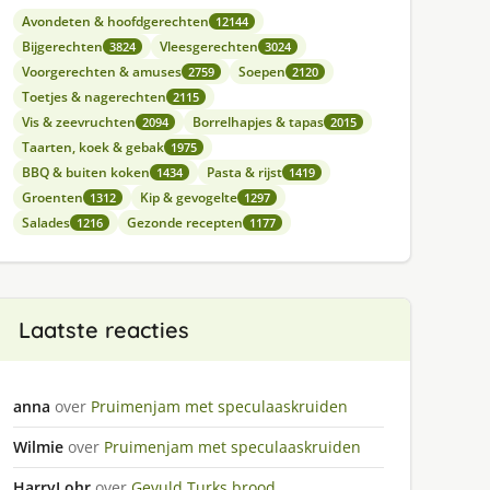
Avondeten & hoofdgerechten
12144
Bijgerechten
Vleesgerechten
3824
3024
Voorgerechten & amuses
Soepen
2759
2120
Toetjes & nagerechten
2115
Vis & zeevruchten
Borrelhapjes & tapas
2094
2015
Taarten, koek & gebak
1975
BBQ & buiten koken
Pasta & rijst
1434
1419
Groenten
Kip & gevogelte
1312
1297
Salades
Gezonde recepten
1216
1177
Laatste reacties
anna
over
Pruimenjam met speculaaskruiden
Wilmie
over
Pruimenjam met speculaaskruiden
HarryLohr
over
Gevuld Turks brood