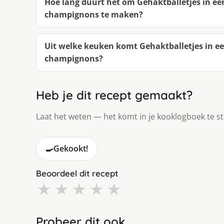
Hoe lang duurt het om Gehaktballetjes in e
champignons te maken?
Uit welke keuken komt Gehaktballetjes in e
champignons?
Heb je dit recept gemaakt?
Laat het weten — het komt in je kooklogboek te s
🍳
Gekookt!
Beoordeel dit recept
★
★
★
★
★
Probeer dit ook