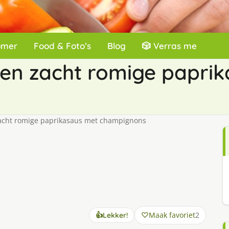
omer
Food & Foto’s
Blog
🎲 Verras me
 een zacht romige papri
zacht romige paprikasaus met champignons
Maak favoriet
2
👍
Lekker!