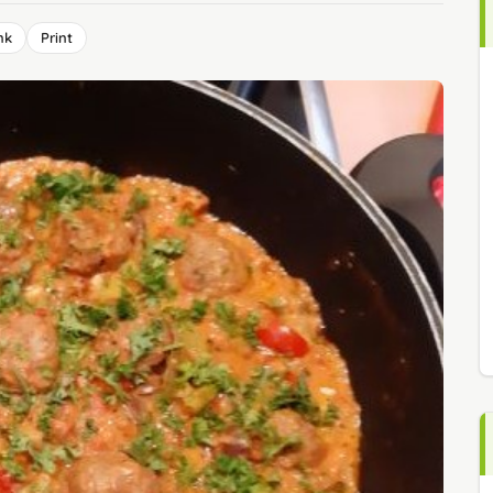
nk
Print