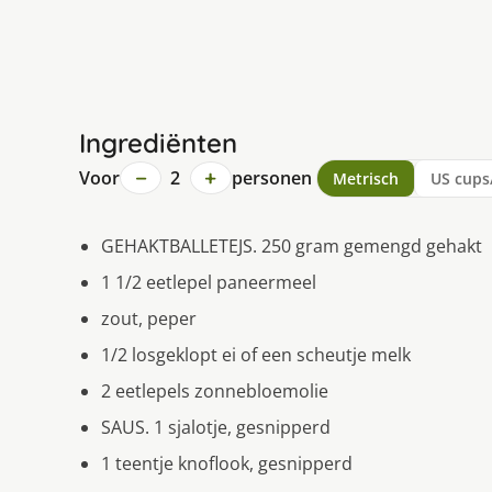
Ingrediënten
−
+
Voor
2
personen
Metrisch
US cups
GEHAKTBALLETEJS. 250 gram gemengd gehakt
1 1/2 eetlepel paneermeel
zout, peper
1/2 losgeklopt ei of een scheutje melk
2 eetlepels zonnebloemolie
SAUS. 1 sjalotje, gesnipperd
1 teentje knoflook, gesnipperd