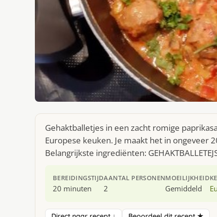
Gehaktballetjes in een zacht romige paprikas
Europese keuken. Je maakt het in ongeveer 2
Belangrijkste ingrediënten: GEHAKTBALLETEJ
BEREIDINGSTIJD
AANTAL PERSONEN
MOEILIJKHEID
K
20 minuten
2
Gemiddeld
E
Direct naar recept ↓
Beoordeel dit recept ★