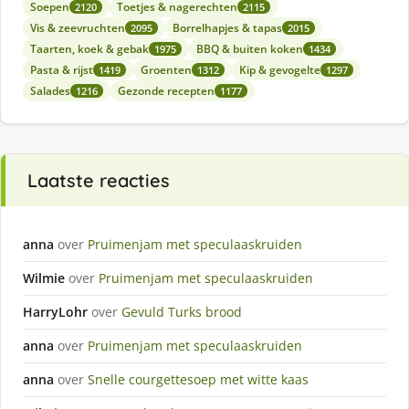
Soepen
Toetjes & nagerechten
2120
2115
Vis & zeevruchten
Borrelhapjes & tapas
2095
2015
Taarten, koek & gebak
BBQ & buiten koken
1975
1434
Pasta & rijst
Groenten
Kip & gevogelte
1419
1312
1297
Salades
Gezonde recepten
1216
1177
Laatste reacties
anna
over
Pruimenjam met speculaaskruiden
Wilmie
over
Pruimenjam met speculaaskruiden
HarryLohr
over
Gevuld Turks brood
anna
over
Pruimenjam met speculaaskruiden
anna
over
Snelle courgettesoep met witte kaas