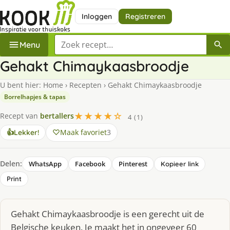
Inloggen
Registreren
Zoek een recept
Menu
Gehakt Chimaykaasbroodje
U bent hier:
Home
›
Recepten
›
Gehakt Chimaykaasbroodje
Borrelhapjes & tapas
★★★★☆
Recept van
bertallers
4 (1)
Maak favoriet
3
👍
Lekker!
Delen:
WhatsApp
Facebook
Pinterest
Kopieer link
Print
Gehakt Chimaykaasbroodje is een gerecht uit de
Belgische keuken. Je maakt het in ongeveer 60