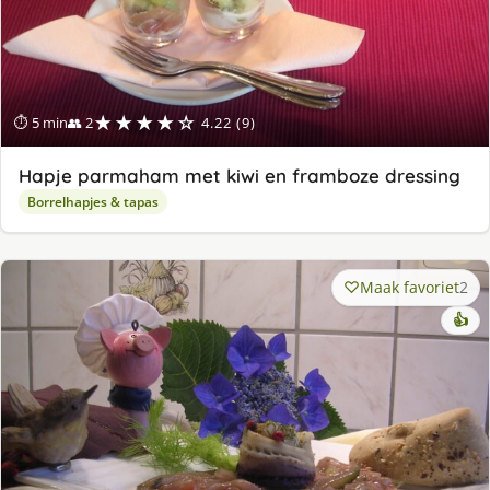
★★★★☆
⏱ 5 min
👥 2
4.22 (9)
Hapje parmaham met kiwi en framboze dressing
Borrelhapjes & tapas
Maak favoriet
2
👍