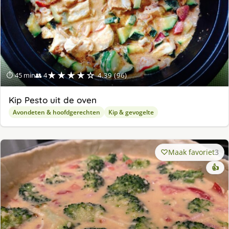
★★★★☆
⏱ 45 min
👥 4
4.39 (96)
Kip Pesto uit de oven
Avondeten & hoofdgerechten
Kip & gevogelte
Maak favoriet
3
👍