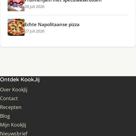
28 juli 2026
Echte Napolitaanse pizza
27 juli 2026
Ontdek KookJij
Over KookJij
Contact
Recepten
Blog
Mijn KookJij
Nieuwsbrief