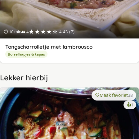
★★★★☆
⏱ 10 min
👥 4
4.43 (7)
Tongscharrolletje met lambrousco
Borrelhapjes & tapas
Lekker hierbij
Maak favoriet
38
ke
👍
1
lek
ge