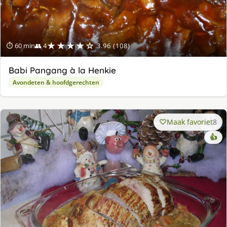
★★★★☆
⏱ 60 min
👥 4
3.96 (108)
Babi Pangang à la Henkie
Avondeten & hoofdgerechten
Maak favoriet
8
👍