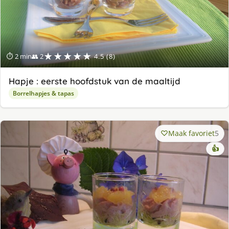
★★★★★
⏱ 2 min
👥 2
4.5 (8)
Hapje : eerste hoofdstuk van de maaltijd
Borrelhapjes & tapas
Maak favoriet
5
👍