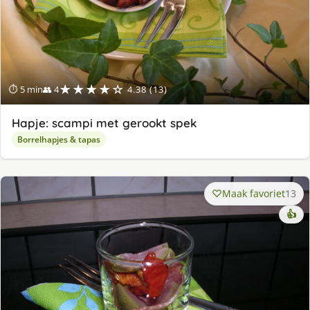
★★★★☆
⏱ 5 min
👥 4
4.38 (13)
Hapje: scampi met gerookt spek
Borrelhapjes & tapas
Maak favoriet
13
👍