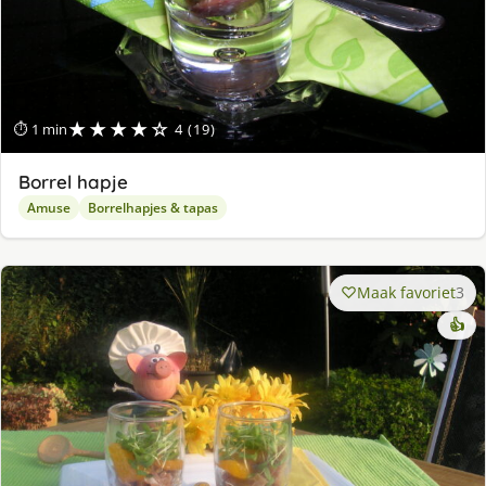
★★★★☆
⏱ 1 min
4 (19)
Borrel hapje
Amuse
Borrelhapjes & tapas
Maak favoriet
3
👍