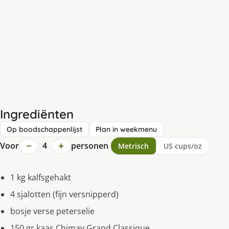
Ingrediënten
Op boodschappenlijst
Plan in weekmenu
−
+
Voor
4
personen
Metrisch
US cups/oz
1 kg kalfsgehakt
4 sjalotten (fijn versnipperd)
bosje verse peterselie
150 gr kaas Chimay Grand Classique