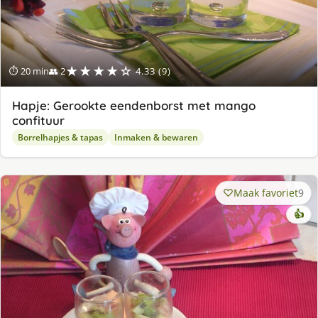
★★★★☆
⏱ 20 min
👥 2
4.33 (9)
Hapje: Gerookte eendenborst met mango
confituur
Borrelhapjes & tapas
Inmaken & bewaren
Maak favoriet
9
👍