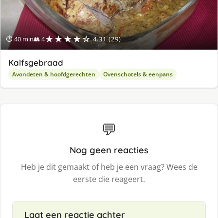
★★★★☆
⏱ 40 min
👥 4
4.31 (29)
Kalfsgebraad
Avondeten & hoofdgerechten
Ovenschotels & eenpans
💬
Nog geen reacties
Heb je dit gemaakt of heb je een vraag? Wees de
eerste die reageert.
Laat een reactie achter