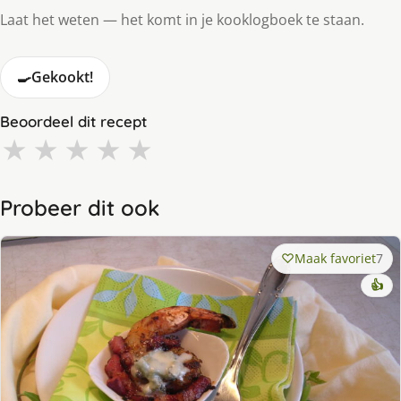
Laat het weten — het komt in je kooklogboek te staan.
🍳
Gekookt!
Beoordeel dit recept
★
★
★
★
★
Probeer dit ook
Maak favoriet
7
👍