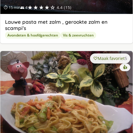
★★★★☆
⏱ 15 min
👥 4
4.4 (15)
Lauwe pasta met zalm , gerookte zalm en
scampi’s
Avondeten & hoofdgerechten
Vis & zeevruchten
Maak favoriet
5
👍