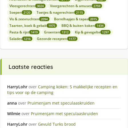
Vleesgerechten
Voorgerechten & amuses
3024
2759
Soepen
Toetjes & nagerechten
2120
2115
Vis & zeevruchten
Borrelhapjes & tapas
2094
2015
Taarten, koek & gebak
BBQ & buiten koken
1975
1434
Pasta & rijst
Groenten
Kip & gevogelte
1419
1312
1297
Salades
Gezonde recepten
1216
1177
Laatste reacties
HarryLohr
over
Camping koken: 5 makkelijke recepten en
tips voor op de camping
anna
over
Pruimenjam met speculaaskruiden
Wilmie
over
Pruimenjam met speculaaskruiden
HarryLohr
over
Gevuld Turks brood