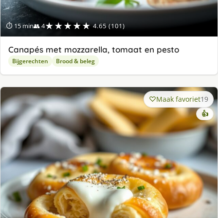
★★★★★
⏱ 15 min
👥 4
4.65 (101)
Canapés met mozzarella, tomaat en pesto
Bijgerechten
Brood & beleg
Maak favoriet
19
👍