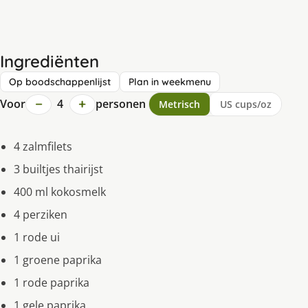
Ingrediënten
Op boodschappenlijst
Plan in weekmenu
−
+
Voor
4
personen
Metrisch
US cups/oz
4 zalmfilets
3 builtjes thairijst
400 ml kokosmelk
4 perziken
1 rode ui
1 groene paprika
1 rode paprika
1 gele paprika