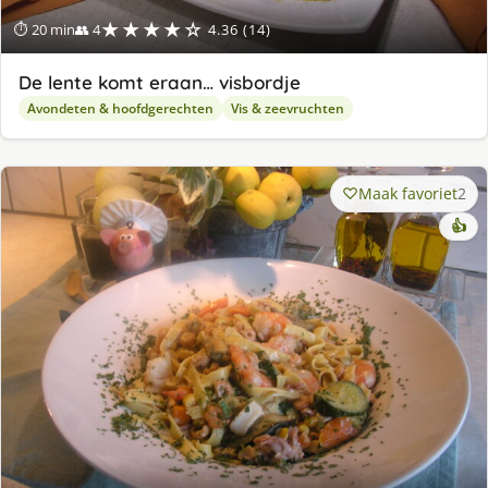
★★★★☆
⏱ 20 min
👥 4
4.36 (14)
De lente komt eraan… visbordje
Avondeten & hoofdgerechten
Vis & zeevruchten
Maak favoriet
2
👍