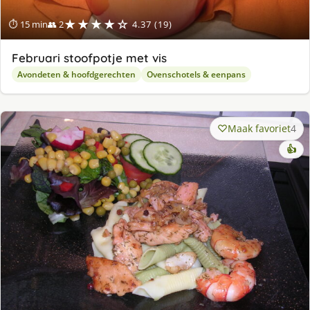
★★★★☆
⏱ 15 min
👥 2
4.37 (19)
Februari stoofpotje met vis
Avondeten & hoofdgerechten
Ovenschotels & eenpans
Maak favoriet
4
👍