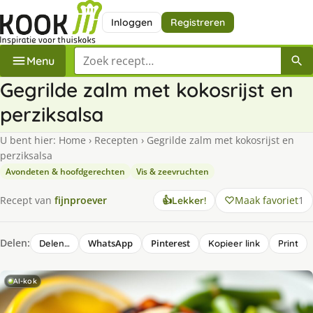
Inloggen
Registreren
Zoek een recept
Menu
Gegrilde zalm met kokosrijst en
perziksalsa
U bent hier:
Home
›
Recepten
›
Gegrilde zalm met kokosrijst en
perziksalsa
Avondeten & hoofdgerechten
Vis & zeevruchten
Maak favoriet
1
Recept van
fijnproever
👍
Lekker!
Delen:
WhatsApp
Pinterest
Delen…
Kopieer link
Print
AI-kok