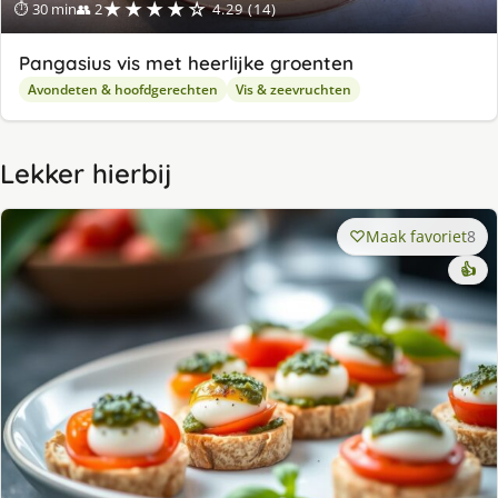
★★★★☆
⏱ 30 min
👥 2
4.29 (14)
Pangasius vis met heerlijke groenten
Avondeten & hoofdgerechten
Vis & zeevruchten
Lekker hierbij
Maak favoriet
8
👍