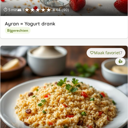
★★★★★
⏱ 5 min
👥 1
4.64 (90)
Ayran = Yogurt drank
Bijgerechten
Maak favoriet
7
👍