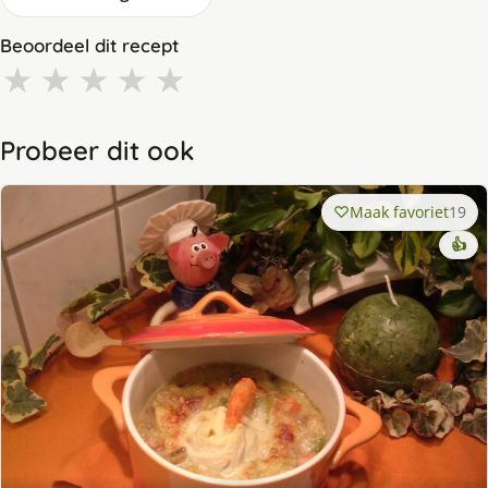
Beoordeel dit recept
★
★
★
★
★
Probeer dit ook
Maak favoriet
19
👍