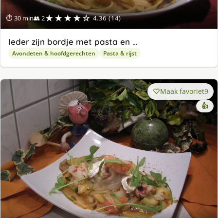
★★★★☆
⏱ 30 min
👥 2
4.36 (14)
Ieder zijn bordje met pasta en …
Avondeten & hoofdgerechten
Pasta & rijst
Maak favoriet
9
👍