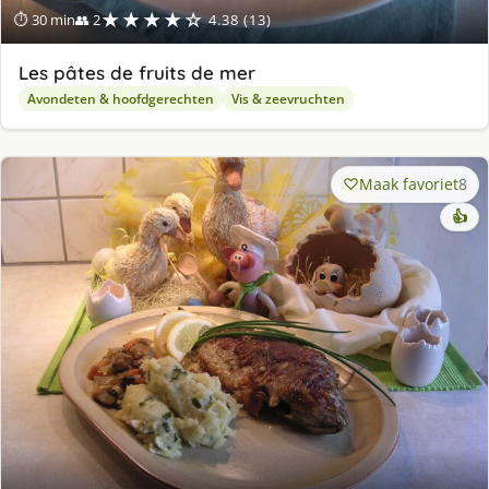
★★★★☆
⏱ 30 min
👥 2
4.38 (13)
Les pâtes de fruits de mer
Avondeten & hoofdgerechten
Vis & zeevruchten
Maak favoriet
8
👍