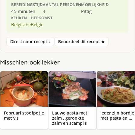
BEREIDINGSTIJD
AANTAL PERSONEN
MOEILIJKHEID
45 minuten
4
Pittig
KEUKEN
HERKOMST
Belgische
Belgie
Direct naar recept ↓
Beoordeel dit recept ★
Misschien ook lekker
Februari stoofpotje
Lauwe pasta met
Ieder zijn bordje
met vis
zalm , gerookte
met pasta en …
zalm en scampi’s