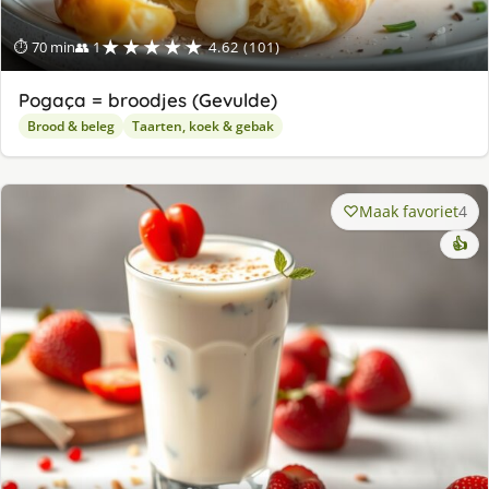
★★★★★
⏱ 70 min
👥 1
4.62 (101)
Pogaça = broodjes (Gevulde)
Brood & beleg
Taarten, koek & gebak
Maak favoriet
4
👍