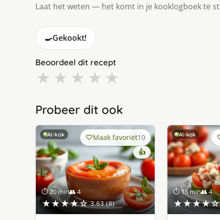
Laat het weten — het komt in je kooklogboek te s
🍳
Gekookt!
Beoordeel dit recept
★
★
★
★
★
Probeer dit ook
AI-kok
AI-kok
Maak favoriet
10
👍
⏱ 20 min
👥 4
⏱ 15 min
👥 4
★★★★☆
★★★★☆
3.63 (8)