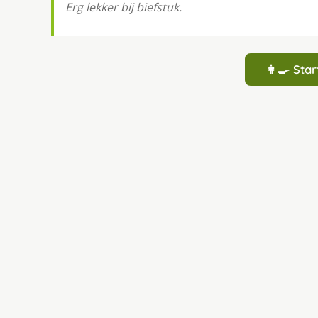
Erg lekker bij biefstuk.
👩‍🍳 St