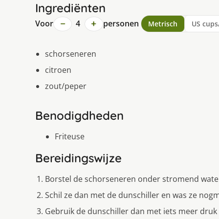
Ingrediënten
−
+
Voor
4
personen
Metrisch
US cups
schorseneren
citroen
zout/peper
Benodigdheden
Friteuse
Bereidingswijze
Borstel de schorseneren onder stromend water 
Schil ze dan met de dunschiller en was ze nogm
Gebruik de dunschiller dan met iets meer druk 