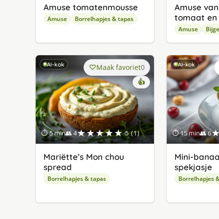
Amuse tomatenmousse
Amuse va
tomaat en 
Amuse
Borrelhapjes & tapas
Amuse
Bijg
AI-kok
AI-kok
Maak favoriet
0
👍
★★★★★
⏱ 5 min
👥 4
5 (1)
⏱ 15 min
👥 6
Mariëtte’s Mon chou
Mini-banaa
spread
spekjasje
Borrelhapjes & tapas
Borrelhapjes 