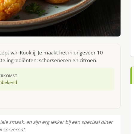
ept van KookJij. Je maakt het in ongeveer 10
te ingrediënten: schorseneren en citroen.
ERKOMST
nbekend
le smaak, en zijn erg lekker bij een speciaal diner
il serveren!