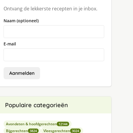
Ontvang de lekkerste recepten in je inbox.
Naam (optioneel)
E-mail
Aanmelden
Populaire categorieën
Avondeten & hoofdgerechten
12144
Bijgerechten
Vleesgerechten
3824
3024