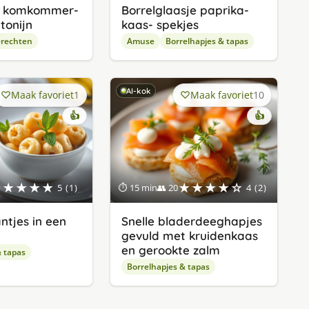
n komkommer-
Borrelglaasje paprika-
tonijn
kaas- spekjes
erechten
Amuse
Borrelhapjes & tapas
AI-kok
Maak favoriet
1
Maak favoriet
10
👍
👍
★★★★★
★★★★☆
5 (1)
⏱ 15 min
👥 20
4 (2)
ntjes in een
Snelle bladerdeeghapjes
gevuld met kruidenkaas
en gerookte zalm
& tapas
Borrelhapjes & tapas