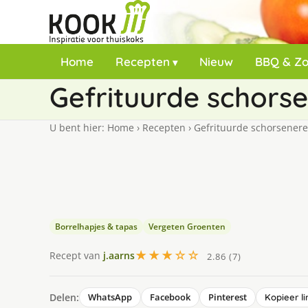
Home
Recepten
Nieuw
BBQ & Z
Gefrituurde schors
U bent hier:
Home
›
Recepten
›
Gefrituurde schorsener
Borrelhapjes & tapas
Vergeten Groenten
★★★☆☆
Recept van
j.aarns
2.86 (7)
Delen:
WhatsApp
Facebook
Pinterest
Kopieer li