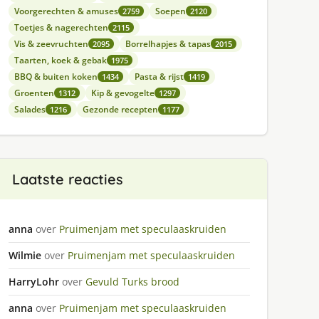
Voorgerechten & amuses
Soepen
2759
2120
Toetjes & nagerechten
2115
Vis & zeevruchten
Borrelhapjes & tapas
2095
2015
Taarten, koek & gebak
1975
BBQ & buiten koken
Pasta & rijst
1434
1419
Groenten
Kip & gevogelte
1312
1297
Salades
Gezonde recepten
1216
1177
Laatste reacties
anna
over
Pruimenjam met speculaaskruiden
Wilmie
over
Pruimenjam met speculaaskruiden
HarryLohr
over
Gevuld Turks brood
anna
over
Pruimenjam met speculaaskruiden