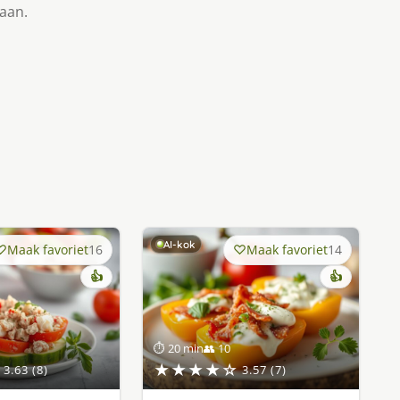
taan.
AI-kok
Maak favoriet
16
Maak favoriet
14
👍
👍
⏱ 20 min
👥 10
★★★★☆
3.63 (8)
3.57 (7)