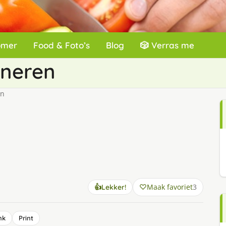
omer
Food & Foto’s
Blog
🎲 Verras me
eneren
en
Maak favoriet
3
👍
Lekker!
nk
Print