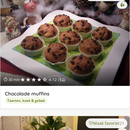
👍
★★★★☆
⏱ 30 min
4.12 (52)
Chocolade muffins
Taarten, koek & gebak
Maak favoriet
21