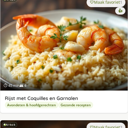
Maak favoriet
1
👍
⏱ 45 min
👥 4
Rijst met Coquilles en Garnalen
Avondeten & hoofdgerechten
Gezonde recepten
AI-kok
Maak favoriet
2