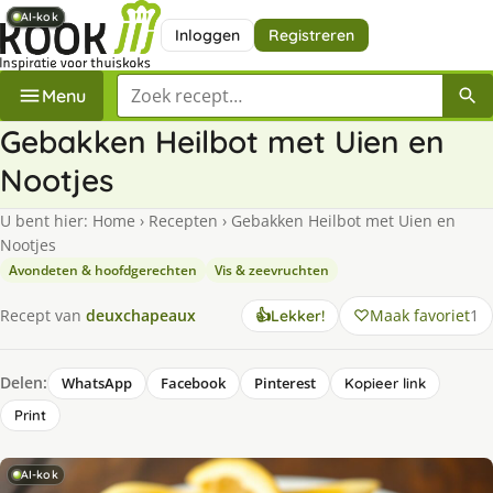
AI-kok
AI-kok
AI-kok
AI-kok
AI-kok
Inloggen
Registreren
Zoek een recept
Menu
Gebakken Heilbot met Uien en
Nootjes
U bent hier:
Home
›
Recepten
›
Gebakken Heilbot met Uien en
Nootjes
Avondeten & hoofdgerechten
Vis & zeevruchten
Maak favoriet
1
Recept van
deuxchapeaux
👍
Lekker!
Delen:
WhatsApp
Facebook
Pinterest
Kopieer link
Print
AI-kok