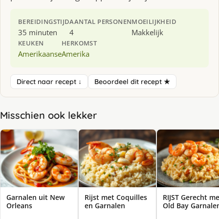
BEREIDINGSTIJD
AANTAL PERSONEN
MOEILIJKHEID
35 minuten
4
Makkelijk
KEUKEN
HERKOMST
Amerikaanse
Amerika
Direct naar recept ↓
Beoordeel dit recept ★
Misschien ook lekker
Garnalen uit New
Rijst met Coquilles
RIJST Gerecht me
Orleans
en Garnalen
Old Bay Garnale