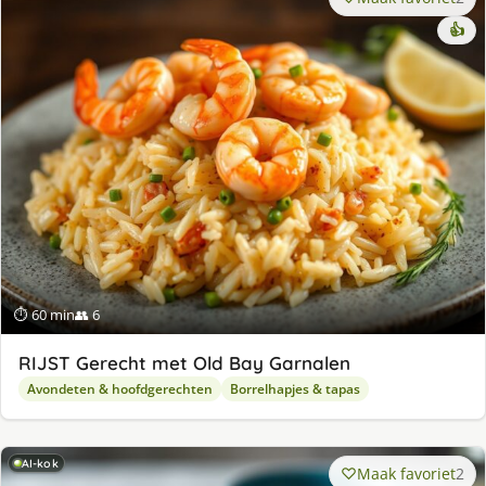
👍
⏱ 60 min
👥 6
RIJST Gerecht met Old Bay Garnalen
Avondeten & hoofdgerechten
Borrelhapjes & tapas
AI-kok
Maak favoriet
2