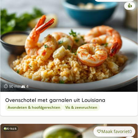
👍
⏱ 90 min
👥 4
Ovenschotel met garnalen uit Louisiana
Avondeten & hoofdgerechten
Vis & zeevruchten
AI-kok
Maak favoriet
0