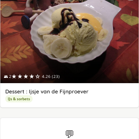
★★★★☆
👥 2
4.26 (23)
Dessert : Ijsje van de Fijnproever
IJs & sorbets
💬