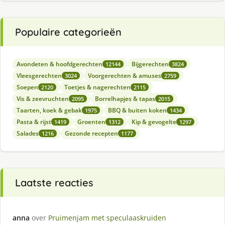
Populaire categorieën
Avondeten & hoofdgerechten
Bijgerechten
12144
3824
Vleesgerechten
Voorgerechten & amuses
3024
2759
Soepen
Toetjes & nagerechten
2120
2115
Vis & zeevruchten
Borrelhapjes & tapas
2095
2015
Taarten, koek & gebak
BBQ & buiten koken
1975
1434
Pasta & rijst
Groenten
Kip & gevogelte
1419
1312
1297
Salades
Gezonde recepten
1216
1177
Laatste reacties
anna
over
Pruimenjam met speculaaskruiden