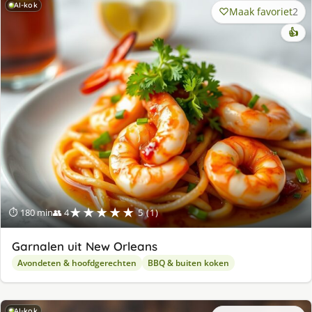
AI-kok
Maak favoriet
2
👍
★★★★★
⏱ 180 min
👥 4
5 (1)
Garnalen uit New Orleans
Avondeten & hoofdgerechten
BBQ & buiten koken
AI-kok