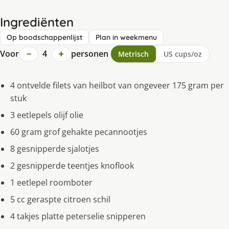
Ingrediënten
Op boodschappenlijst
Plan in weekmenu
−
+
Voor
4
personen
Metrisch
US cups/oz
4 ontvelde filets van heilbot van ongeveer 175 gram per
stuk
3 eetlepels olijf olie
60 gram grof gehakte pecannootjes
8 gesnipperde sjalotjes
2 gesnipperde teentjes knoflook
1 eetlepel roomboter
5 cc geraspte citroen schil
4 takjes platte peterselie snipperen