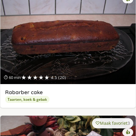
★★★★★
⏱ 60 min
4.5 (20)
Rabarber cake
Taarten, koek & gebak
Maak favoriet
3
👍