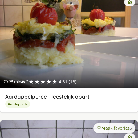
👍
★★★★★
⏱ 25 min
👥 2
4.61 (18)
Aardappelpuree : feestelijk apart
Aardappels
Maak favoriet
6
👍