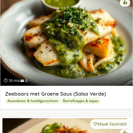
👍
⏱ 50 min
👥 6
Zeebaars met Groene Saus (Salsa Verde)
Avondeten & hoofdgerechten
Borrelhapjes & tapas
Maak favoriet
0
👍