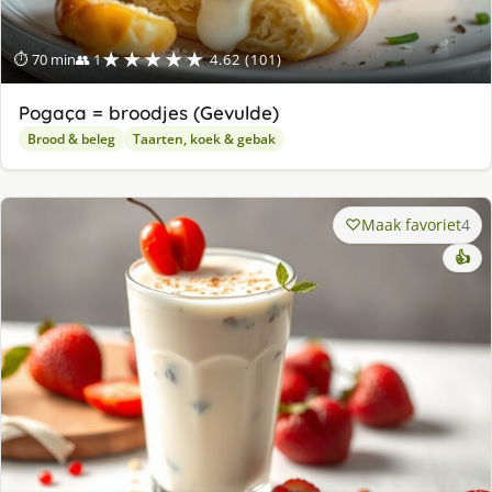
★★★★★
⏱ 70 min
👥 1
4.62 (101)
Pogaça = broodjes (Gevulde)
Brood & beleg
Taarten, koek & gebak
Maak favoriet
4
👍