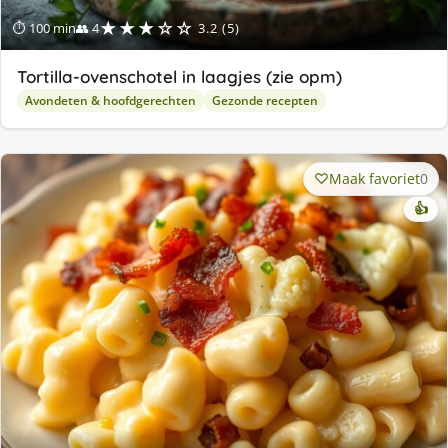
★★★☆☆
⏱ 100 min
👥 4
3.2 (5)
Tortilla-ovenschotel in laagjes (zie opm)
Avondeten & hoofdgerechten
Gezonde recepten
Maak favoriet
0
👍