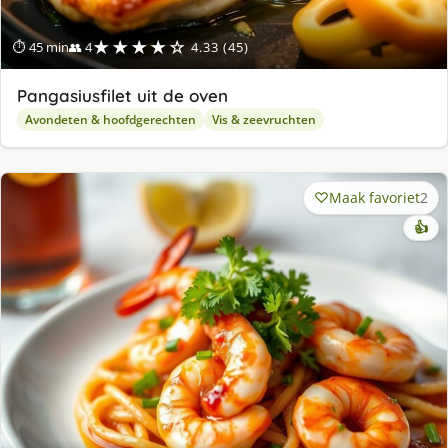
★★★★☆
⏱ 45 min
👥 4
4.33 (45)
Pangasiusfilet uit de oven
Avondeten & hoofdgerechten
Vis & zeevruchten
Maak favoriet
2
👍