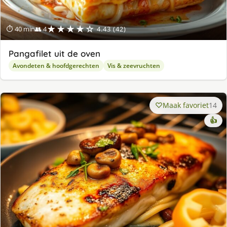
★★★★☆
⏱ 40 min
👥 4
4.43 (42)
Pangafilet uit de oven
Avondeten & hoofdgerechten
Vis & zeevruchten
Maak favoriet
14
👍