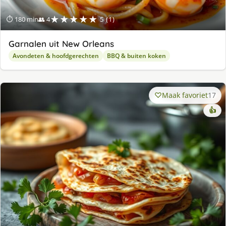
★★★★★
⏱ 180 min
👥 4
5 (1)
Garnalen uit New Orleans
Avondeten & hoofdgerechten
BBQ & buiten koken
Maak favoriet
17
👍