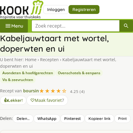
Inloggen
Registreren
Zoek een recept
Menu
Kabeljauwtaart met wortel,
doperwten en ui
U bent hier:
Home
›
Recepten
›
Kabeljauwtaart met wortel,
doperwten en ui
Avondeten & hoofdgerechten
Ovenschotels & eenpans
Vis & zeevruchten
★★★★☆
Recept van
boursin
4.25 (4)
Maak favoriet
7
👍
Lekker!
Delen:
WhatsApp
Pinterest
Delen…
Kopieer link
Print