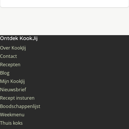
Ontdek KookJij
Over KookJij
Contact
Recepten
Blog
Mijn KookJij
Nieuwsbrief
Recept insturen
Boodschappenlijst
Weekmenu
Thuis koks