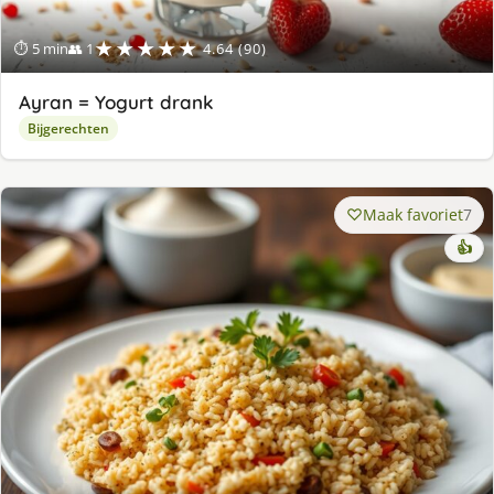
★★★★★
⏱ 5 min
👥 1
4.64 (90)
Ayran = Yogurt drank
Bijgerechten
Maak favoriet
7
👍