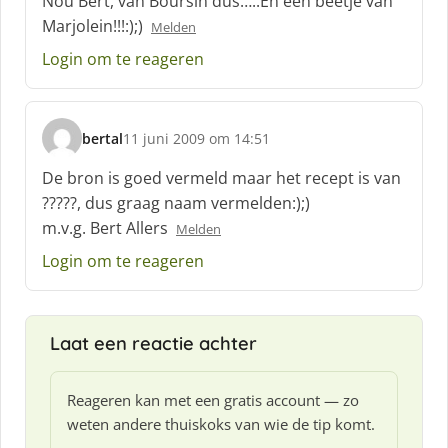
Nou Bert, van Boursin dus…..En een beetje van
h
Marjolein!!!:);)
Melden
r
e
Login om te reageren
e
f
:
bertal
11 juni 2009 om 14:51
s
c
De bron is goed vermeld maar het recept is van
h
?????, dus graag naam vermelden:);)
r
m.v.g. Bert Allers
Melden
e
e
Login om te reageren
f
:
Laat een reactie achter
Reageren kan met een gratis account — zo
weten andere thuiskoks van wie de tip komt.