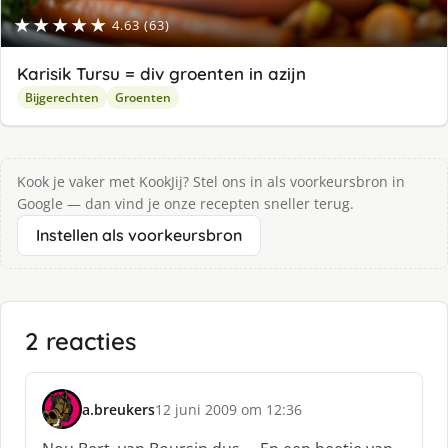
★★★★★
4.63 (63)
Karisik Tursu = div groenten in azijn
Bijgerechten
Groenten
Kook je vaker met KookJij? Stel ons in als voorkeursbron in
Google — dan vind je onze recepten sneller terug.
Instellen als voorkeursbron
2 reacties
a.breukers
12 juni 2009 om 12:36
s
c