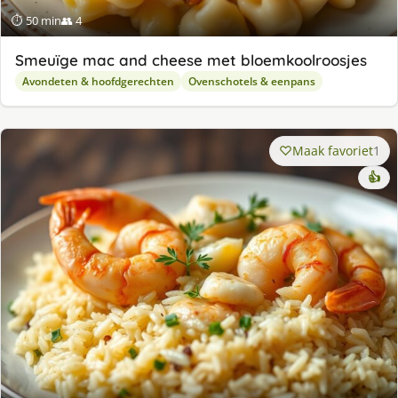
⏱ 50 min
👥 4
Smeuïge mac and cheese met bloemkoolroosjes
Avondeten & hoofdgerechten
Ovenschotels & eenpans
Maak favoriet
1
👍