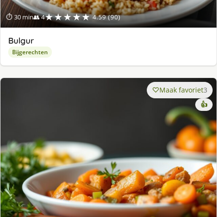
★★★★★
⏱ 30 min
👥 4
4.59 (90)
Bulgur
Bijgerechten
Maak favoriet
3
👍