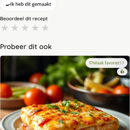
🍳
Ik heb dit gemaakt
Beoordeel dit recept
★
★
★
★
★
Probeer dit ook
Maak favoriet
17
👍