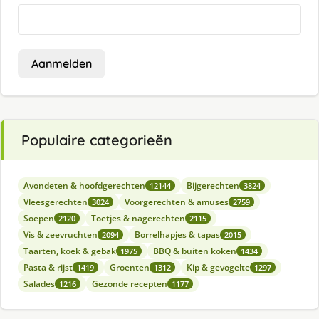
Aanmelden
Populaire categorieën
Avondeten & hoofdgerechten
Bijgerechten
12144
3824
Vleesgerechten
Voorgerechten & amuses
3024
2759
Soepen
Toetjes & nagerechten
2120
2115
Vis & zeevruchten
Borrelhapjes & tapas
2094
2015
Taarten, koek & gebak
BBQ & buiten koken
1975
1434
Pasta & rijst
Groenten
Kip & gevogelte
1419
1312
1297
Salades
Gezonde recepten
1216
1177