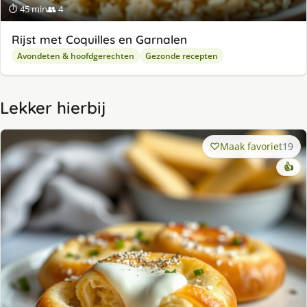
⏱ 45 min
👥 4
Rijst met Coquilles en Garnalen
Avondeten & hoofdgerechten
Gezonde recepten
Lekker hierbij
Maak favoriet
19
👍