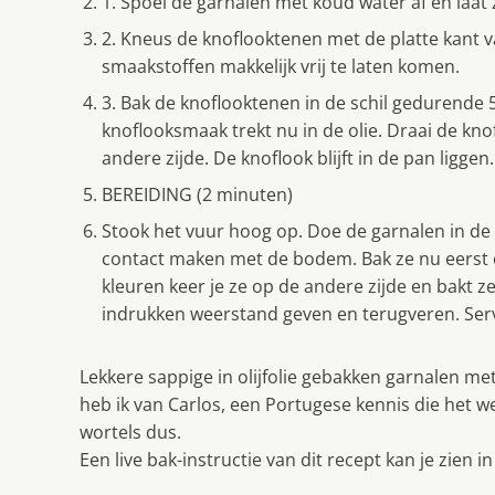
1. Spoel de garnalen met koud water af en laat z
2. Kneus de knoflooktenen met de platte kant v
smaakstoffen makkelijk vrij te laten komen.
3. Bak de knoflooktenen in de schil gedurende 5
knoflooksmaak trekt nu in de olie. Draai de kn
andere zijde. De knoflook blijft in de pan liggen.
BEREIDING (2 minuten)
Stook het vuur hoog op. Doe de garnalen in de 
contact maken met de bodem. Bak ze nu eerst op
kleuren keer je ze op de andere zijde en bakt ze 
indrukken weerstand geven en terugveren. Serv
Lekkere sappige in olijfolie gebakken garnalen m
heb ik van Carlos, een Portugese kennis die het w
wortels dus.
Een live bak-instructie van dit recept kan je zien in