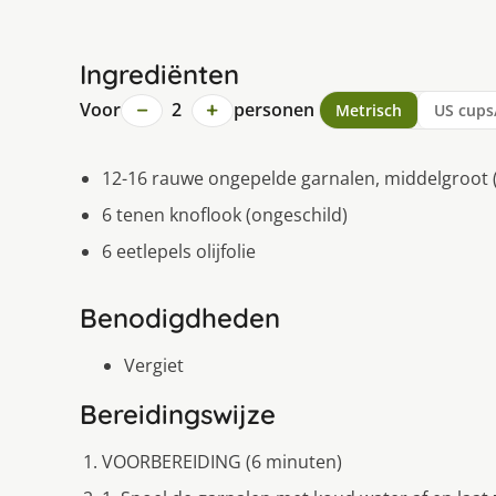
Ingrediënten
−
+
Voor
2
personen
Metrisch
US cups
12-16 rauwe ongepelde garnalen, middelgroot (
6 tenen knoflook (ongeschild)
6 eetlepels olijfolie
Benodigdheden
Vergiet
Bereidingswijze
VOORBEREIDING (6 minuten)