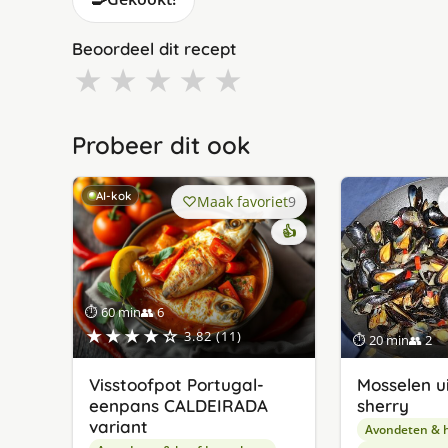
Beoordeel dit recept
★
★
★
★
★
Probeer dit ook
AI-kok
Maak favoriet
9
👍
⏱ 60 min
👥 6
★★★★☆
3.82 (11)
⏱ 20 min
👥 2
Visstoofpot Portugal-
Mosselen u
eenpans CALDEIRADA
sherry
variant
Avondeten & 