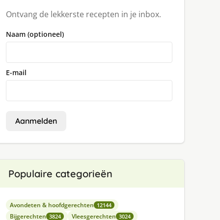
Ontvang de lekkerste recepten in je inbox.
Naam (optioneel)
E-mail
Aanmelden
Populaire categorieën
Avondeten & hoofdgerechten
12144
Bijgerechten
Vleesgerechten
3824
3024