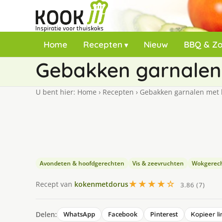
Home
Recepten
Nieuw
BBQ & Z
Gebakken garnalen
U bent hier:
Home
›
Recepten
›
Gebakken garnalen met k
Avondeten & hoofdgerechten
Vis & zeevruchten
Wokgerec
★★★★☆
Recept van
kokenmetdorus
3.86 (7)
Delen:
WhatsApp
Facebook
Pinterest
Kopieer li