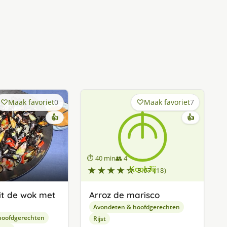
Maak favoriet
0
Maak favoriet
7
👍
👍
⏱ 40 min
👥 4
★★★★☆
3.67 (18)
it de wok met
Arroz de marisco
Avondeten & hoofdgerechten
hoofdgerechten
Rijst