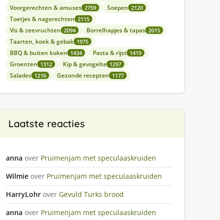
Voorgerechten & amuses
Soepen
2759
2120
Toetjes & nagerechten
2115
Vis & zeevruchten
Borrelhapjes & tapas
2094
2015
Taarten, koek & gebak
1975
BBQ & buiten koken
Pasta & rijst
1434
1419
Groenten
Kip & gevogelte
1312
1297
Salades
Gezonde recepten
1216
1177
Laatste reacties
anna
over
Pruimenjam met speculaaskruiden
Wilmie
over
Pruimenjam met speculaaskruiden
HarryLohr
over
Gevuld Turks brood
anna
over
Pruimenjam met speculaaskruiden