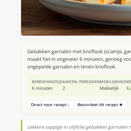
Gebakken garnalen met knoflook (scampi, gamb
maakt het in ongeveer 6 minuten, genoeg voo
ongepelde garnalen en tenen knoflook.
BEREIDINGSTIJD
AANTAL PERSONEN
MOEILIJKHEID
K
6 minuten
2
Makkelijk
E
Direct naar recept ↓
Beoordeel dit recept ★
Lekkere sappige in olijfolie gebakken garnalen