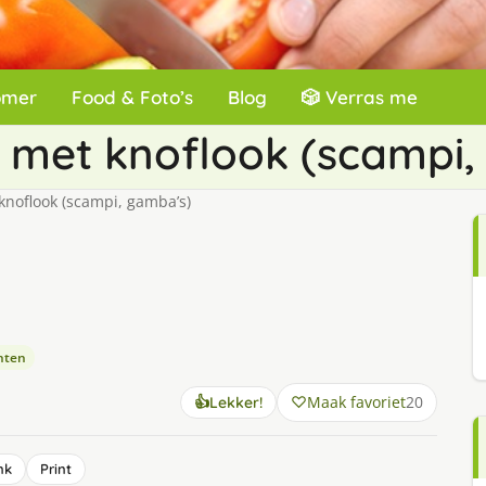
omer
Food & Foto’s
Blog
🎲 Verras me
 met knoflook (scampi,
noflook (scampi, gamba’s)
hten
Maak favoriet
20
👍
Lekker!
nk
Print