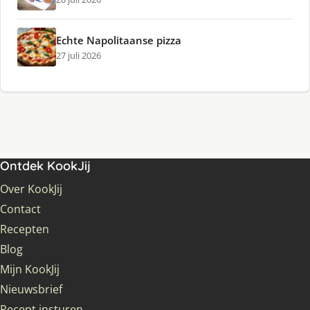
Echte Napolitaanse pizza
27 juli 2026
Ontdek KookJij
Over KookJij
Contact
Recepten
Blog
Mijn KookJij
Nieuwsbrief
Recept insturen