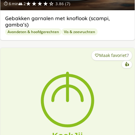
★★★★☆
⏱ 6 min
👥 2
3.86 (7)
Gebakken garnalen met knoflook (scampi,
gamba’s)
Avondeten & hoofdgerechten
Vis & zeevruchten
Maak favoriet
7
👍