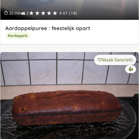
★★★★★
⏱ 25 min
👥 2
4.61 (18)
Aardappelpuree : feestelijk apart
Aardappels
Maak favoriet
6
👍