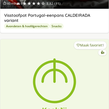
★★★★☆
⏱ 60 min
👥 6
3.82 (11)
Visstoofpot Portugal-eenpans CALDEIRADA
variant
Avondeten & hoofdgerechten
Snacks
Maak favoriet
1
👍