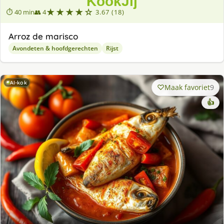
★★★★☆
⏱ 40 min
👥 4
3.67 (18)
Arroz de marisco
Avondeten & hoofdgerechten
Rijst
AI-kok
Maak favoriet
9
👍