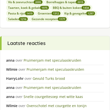
Vis & zeevruchten
Borrelhapjes & tapas
2095
2015
Taarten, koek & gebak
BBQ & buiten koken
1975
1434
Pasta & rijst
Groenten
Kip & gevogelte
1419
1312
1297
Salades
Gezonde recepten
1216
1177
Laatste reacties
anna
over
Pruimenjam met speculaaskruiden
Wilmie
over
Pruimenjam met speculaaskruiden
HarryLohr
over
Gevuld Turks brood
anna
over
Pruimenjam met speculaaskruiden
anna
over
Snelle courgettesoep met witte kaas
Wilmie
over
Ovenschotel met courgette en tonijn