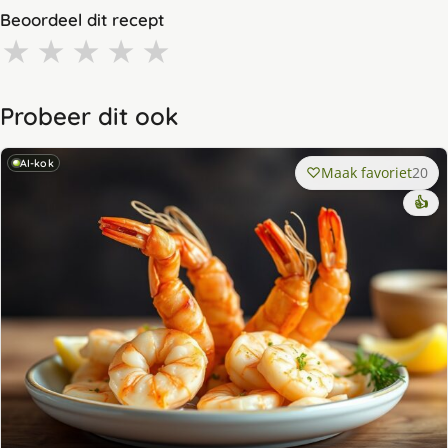
Beoordeel dit recept
★
★
★
★
★
Probeer dit ook
AI-kok
Maak favoriet
20
👍