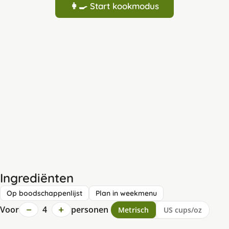
👩‍🍳 Start kookmodus
Ingrediënten
Op boodschappenlijst
Plan in weekmenu
−
+
Voor
4
personen
Metrisch
US cups/oz