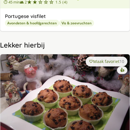
★★☆☆☆
⏱ 45 min
👥 2
1.5 (4)
Portugese visfilet
Avondeten & hoofdgerechten
Vis & zeevruchten
Lekker hierbij
Maak favoriet
10
👍