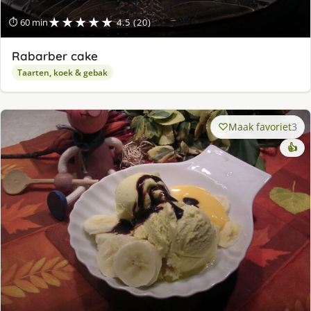
★★★★★
⏱ 60 min
4.5 (20)
Rabarber cake
Taarten, koek & gebak
Maak favoriet
3
👍