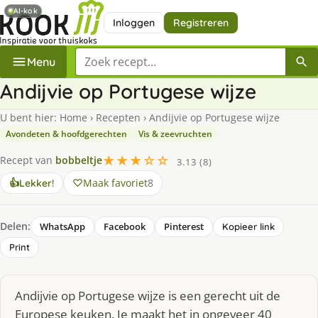
AI-kok
Inloggen
Registreren
Zoek een recept
Menu
Andijvie op Portugese wijze
U bent hier:
Home
›
Recepten
›
Andijvie op Portugese wijze
Avondeten & hoofdgerechten
Vis & zeevruchten
★★★☆☆
Recept van
bobbeltje
3.13 (8)
Maak favoriet
8
👍
Lekker!
Delen:
WhatsApp
Facebook
Pinterest
Kopieer link
Print
Andijvie op Portugese wijze is een gerecht uit de
Europese keuken. Je maakt het in ongeveer 40