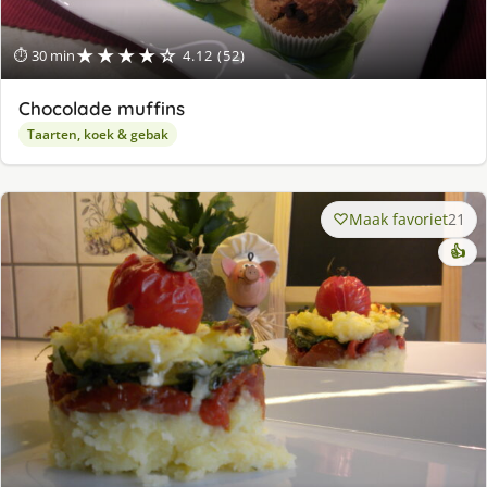
★★★★☆
⏱ 30 min
4.12 (52)
Chocolade muffins
Taarten, koek & gebak
Maak favoriet
21
👍