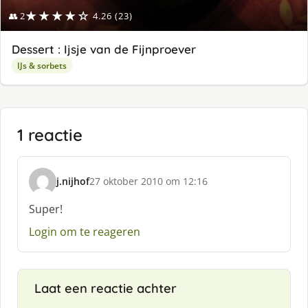
★★★★☆
👥 2
4.26 (23)
Dessert : Ijsje van de Fijnproever
IJs & sorbets
1 reactie
j.nijhof
27 oktober 2010 om 12:16
s
c
Super!
h
Login om te reageren
r
e
e
f
Laat een reactie achter
: