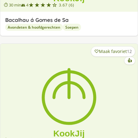
★★★★☆
⏱ 30 min
👥 4
3.67 (6)
Bacalhau á Gomes de Sa
Avondeten & hoofdgerechten
Soepen
Maak favoriet
12
👍