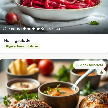
★★★★☆
⏱ 15 min
👥 4
3.89 (36)
Haringsalade
Bijgerechten
Salades
Maak favoriet
4
👍