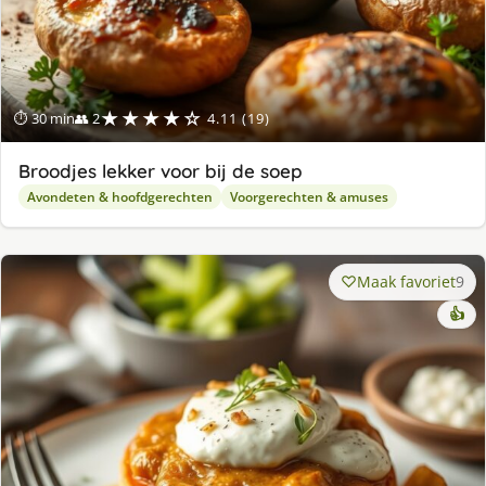
★★★★☆
⏱ 30 min
👥 2
4.11 (19)
Broodjes lekker voor bij de soep
Avondeten & hoofdgerechten
Voorgerechten & amuses
Maak favoriet
9
👍