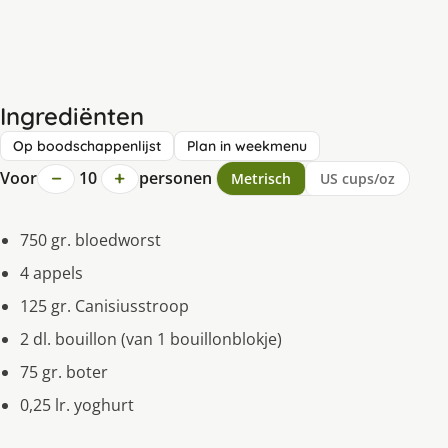
Ingrediënten
Op boodschappenlijst
Plan in weekmenu
−
+
Voor
10
personen
Metrisch
US cups/oz
750 gr. bloedworst
4 appels
125 gr. Canisiusstroop
2 dl. bouillon (van 1 bouillonblokje)
75 gr. boter
0,25 lr. yoghurt