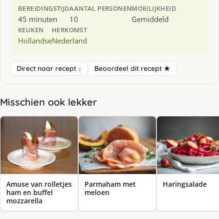
BEREIDINGSTIJD
AANTAL PERSONEN
MOEILIJKHEID
45 minuten
10
Gemiddeld
KEUKEN
HERKOMST
Hollandse
Nederland
Direct naar recept ↓
Beoordeel dit recept ★
Misschien ook lekker
Amuse van rolletjes
Parmaham met
Haringsalade
ham en buffel
meloen
mozzarella