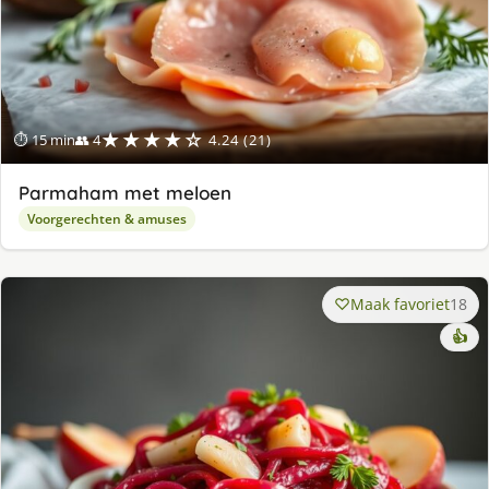
★★★★☆
⏱ 15 min
👥 4
4.24 (21)
Parmaham met meloen
Voorgerechten & amuses
Maak favoriet
18
👍