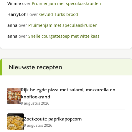
Wilmie
over
Pruimenjam met speculaaskruiden
HarryLohr
over
Gevuld Turks brood
anna
over
Pruimenjam met speculaaskruiden
anna
over
Snelle courgettesoep met witte kaas
Nieuwste recepten
Rijk belegde pizza met salami, mozzarella en
knoflookrand
9 augustus 2026
Zoet-zoute paprikapopcorn
9 augustus 2026