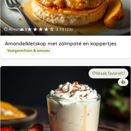
★★★★☆
⏱ 40 min
👥 8
3.74 (23)
Amandelkletskop met zalmpaté en kappertjes
Voorgerechten & amuses
Maak favoriet
7
👍