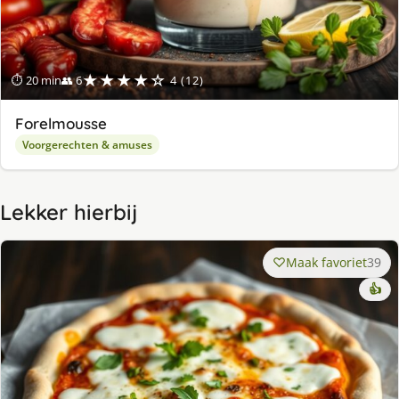
★★★★☆
⏱ 20 min
👥 6
4 (12)
Forelmousse
Voorgerechten & amuses
Lekker hierbij
Maak favoriet
39
👍