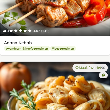
★★★★★
👥 4
4.67 (141)
Adana Kebab
Avondeten & hoofdgerechten
Vleesgerechten
Maak favoriet
90
👍