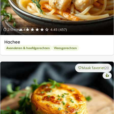
★★★★☆
⏱ 210 min
👥 4
4.45 (457)
Hachee
Avondeten & hoofdgerechten
Vleesgerechten
Maak favoriet
20
👍