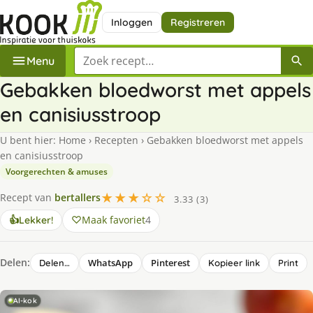
Inloggen
Registreren
Zoek een recept
Menu
Gebakken bloedworst met appels
en canisiusstroop
U bent hier:
Home
›
Recepten
›
Gebakken bloedworst met appels
en canisiusstroop
Voorgerechten & amuses
★★★☆☆
Recept van
bertallers
3.33 (3)
Maak favoriet
4
👍
Lekker!
Delen:
WhatsApp
Pinterest
Delen…
Kopieer link
Print
AI-kok