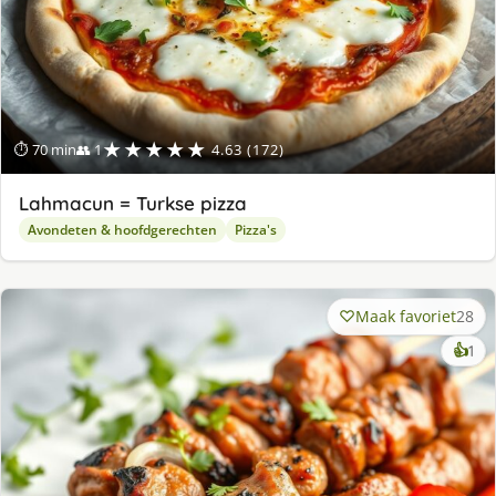
★★★★★
⏱ 70 min
👥 1
4.63 (172)
Lahmacun = Turkse pizza
Avondeten & hoofdgerechten
Pizza's
Maak favoriet
28
ke
👍
1
lek
ge