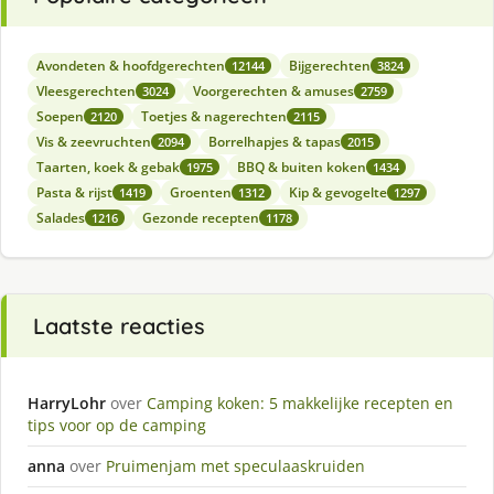
Avondeten & hoofdgerechten
Bijgerechten
12144
3824
Vleesgerechten
Voorgerechten & amuses
3024
2759
Soepen
Toetjes & nagerechten
2120
2115
Vis & zeevruchten
Borrelhapjes & tapas
2094
2015
Taarten, koek & gebak
BBQ & buiten koken
1975
1434
Pasta & rijst
Groenten
Kip & gevogelte
1419
1312
1297
Salades
Gezonde recepten
1216
1178
Laatste reacties
HarryLohr
over
Camping koken: 5 makkelijke recepten en
tips voor op de camping
anna
over
Pruimenjam met speculaaskruiden