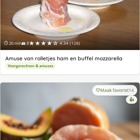
★★★★☆
⏱ 20 min
👥 8
4.34 (128)
Amuse van rolletjes ham en buffel mozzarella
Voorgerechten & amuses
Maak favoriet
14
👍