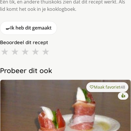
Eén tik, en andere thuiskoks zien dat dit recept werkt. Als
lid komt het ook in je kooklogboek.
🍳
Ik heb dit gemaakt
Beoordeel dit recept
★
★
★
★
★
Probeer dit ook
Maak favoriet
48
👍