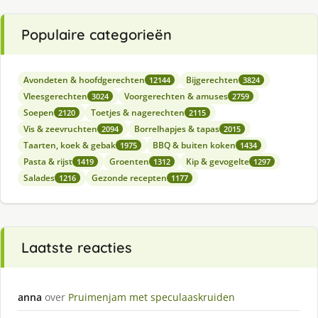
Populaire categorieën
Avondeten & hoofdgerechten
Bijgerechten
12144
3824
Vleesgerechten
Voorgerechten & amuses
3024
2759
Soepen
Toetjes & nagerechten
2120
2115
Vis & zeevruchten
Borrelhapjes & tapas
2094
2015
Taarten, koek & gebak
BBQ & buiten koken
1975
1434
Pasta & rijst
Groenten
Kip & gevogelte
1419
1312
1297
Salades
Gezonde recepten
1216
1177
Laatste reacties
anna
over
Pruimenjam met speculaaskruiden