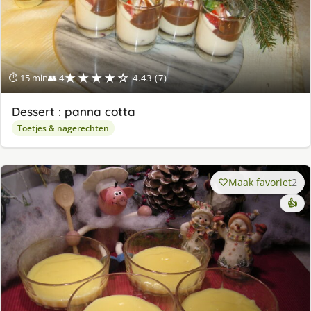
★★★★☆
⏱ 15 min
👥 4
4.43 (7)
Dessert : panna cotta
Toetjes & nagerechten
Maak favoriet
2
👍