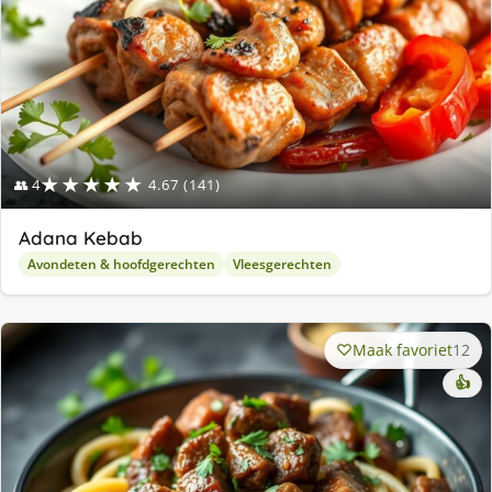
★★★★★
👥 4
4.67 (141)
Adana Kebab
Avondeten & hoofdgerechten
Vleesgerechten
Maak favoriet
12
👍