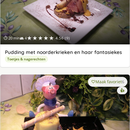
★★★★★
⏱ 20 min
👥 4
4.56 (9)
Pudding met noorderkrieken en haar fantasiekes
Toetjes & nagerechten
Maak favoriet
6
👍