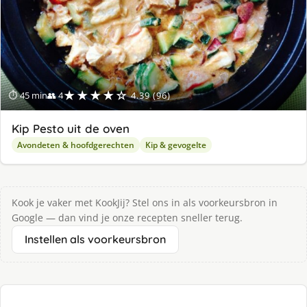
★★★★☆
⏱ 45 min
👥 4
4.39 (96)
Kip Pesto uit de oven
Avondeten & hoofdgerechten
Kip & gevogelte
Kook je vaker met KookJij? Stel ons in als voorkeursbron in
Google — dan vind je onze recepten sneller terug.
Instellen als voorkeursbron