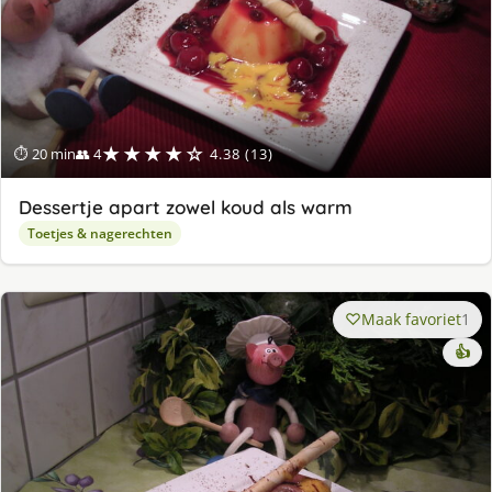
★★★★☆
⏱ 20 min
👥 4
4.38 (13)
Dessertje apart zowel koud als warm
Toetjes & nagerechten
Maak favoriet
1
👍