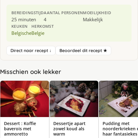
BEREIDINGSTIJD
AANTAL PERSONEN
MOEILIJKHEID
25 minuten
4
Makkelijk
KEUKEN
HERKOMST
Belgische
Belgie
Direct naar recept ↓
Beoordeel dit recept ★
Misschien ook lekker
Dessert : Koffie
Dessertje apart
Pudding met
baverois met
zowel koud als
noorderkrieken 
ammoretto
warm
haar fantasiekes