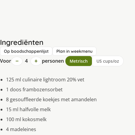
Ingrediënten
Op boodschappenlijst
Plan in weekmenu
−
+
Voor
4
personen
Metrisch
US cups/oz
125 ml culinaire lightroom 20% vet
1 doos frambozensorbet
8 gesouffleerde koekjes met amandelen
15 ml halfvolle melk
100 ml kokosmelk
4 madeleines