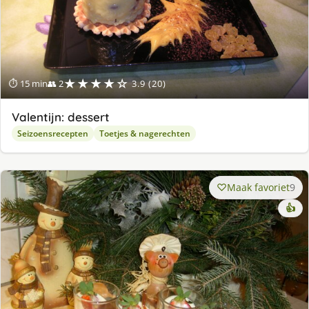
★★★★☆
⏱ 15 min
👥 2
3.9 (20)
Valentijn: dessert
Seizoensrecepten
Toetjes & nagerechten
Maak favoriet
9
👍