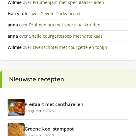
Wilmie
over
Pruimenjam met speculaaskruiden
HarryLohr
over
Gevuld Turks brood
anna
over
Pruimenjam met speculaaskruiden
anna
over
Snelle courgettesoep met witte kaas
Wilmie
over
Ovenschotel met courgette en tonijn
Nieuwste recepten
Preitaart met cantharellen
7 augustus 2026
Groene kool stamppot
5 augustus 2026