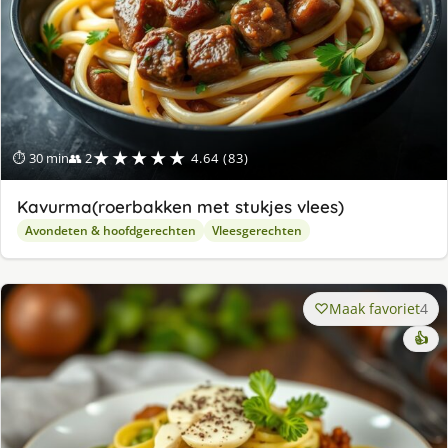
★★★★★
⏱ 30 min
👥 2
4.64 (83)
Kavurma(roerbakken met stukjes vlees)
Avondeten & hoofdgerechten
Vleesgerechten
Maak favoriet
4
👍