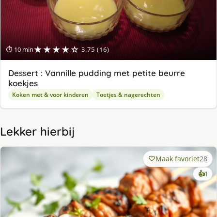
★★★★☆
⏱ 10 min
3.75 (16)
Dessert : Vannille pudding met petite beurre
koekjes
Koken met & voor kinderen
Toetjes & nagerechten
Lekker hierbij
Maak favoriet
28
ke
👍
1
lek
ge