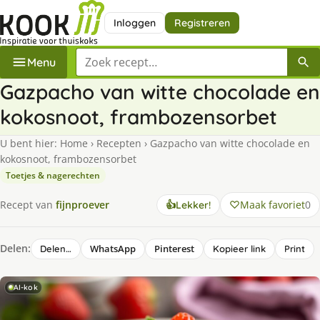
Inloggen
Registreren
Zoek een recept
Menu
Gazpacho van witte chocolade en
kokosnoot, frambozensorbet
U bent hier:
Home
›
Recepten
›
Gazpacho van witte chocolade en
kokosnoot, frambozensorbet
Toetjes & nagerechten
Maak favoriet
0
Recept van
fijnproever
👍
Lekker!
Delen:
WhatsApp
Pinterest
Delen…
Kopieer link
Print
AI-kok