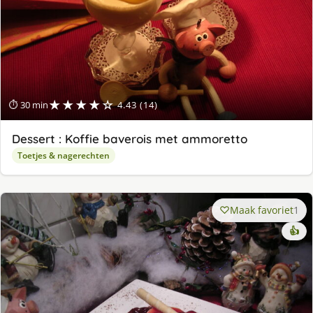
★★★★☆
⏱ 30 min
4.43 (14)
Dessert : Koffie baverois met ammoretto
Toetjes & nagerechten
Maak favoriet
1
👍