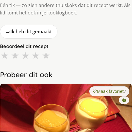
Eén tik — zo zien andere thuiskoks dat dit recept werkt. Als
lid komt het ook in je kooklogboek.
🍳
Ik heb dit gemaakt
Beoordeel dit recept
★
★
★
★
★
Probeer dit ook
Maak favoriet
7
👍