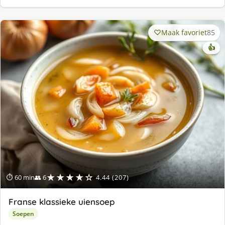
Maak favoriet
85
👍
★★★★☆
⏱ 60 min
👥 6
4.44 (207)
Franse klassieke uiensoep
Soepen