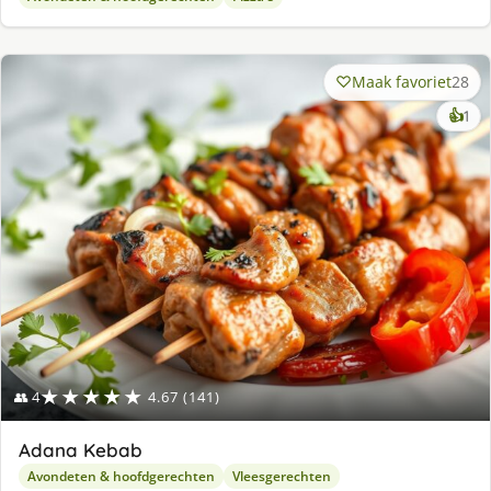
Maak favoriet
28
ke
👍
1
lek
ge
★★★★★
👥 4
4.67 (141)
Adana Kebab
Avondeten & hoofdgerechten
Vleesgerechten