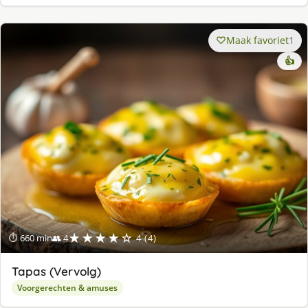
Maak favoriet
1
👍
★★★★☆
⏱ 660 min
👥 4
4 (4)
Tapas (Vervolg)
Voorgerechten & amuses