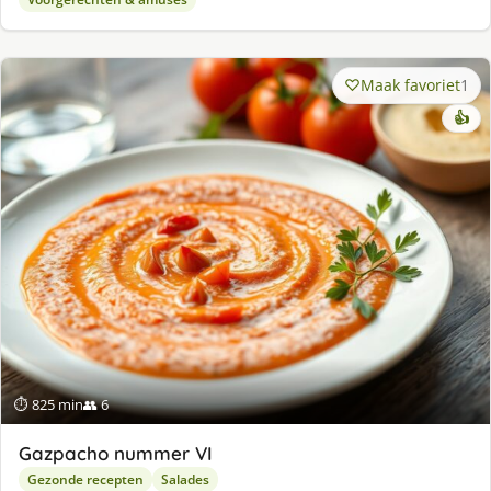
Maak favoriet
1
👍
⏱ 825 min
👥 6
Gazpacho nummer VI
Gezonde recepten
Salades