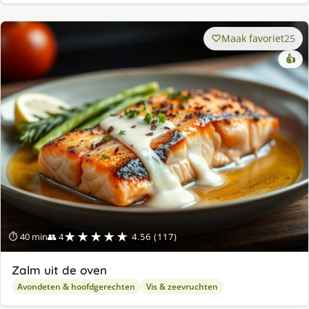
Maak favoriet
25
👍
★★★★★
⏱ 40 min
👥 4
4.56 (117)
Zalm uit de oven
Avondeten & hoofdgerechten
Vis & zeevruchten