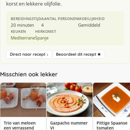
korst en lekkere olijfolie.
BEREIDINGSTIJD
AANTAL PERSONEN
MOEILIJKHEID
20 minuten
4
Gemiddeld
KEUKEN
HERKOMST
Mediterrane
Spanje
Direct naar recept ↓
Beoordeel dit recept ★
Misschien ook lekker
Trio van meloen
Gazpacho nummer
Pittige Spaanse
een verrassend
VI
tomaten