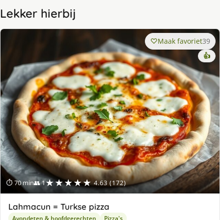
Lekker hierbij
Maak favoriet
39
👍
★★★★★
⏱ 70 min
👥 1
4.63 (172)
Lahmacun = Turkse pizza
Avondeten & hoofdgerechten
Pizza's