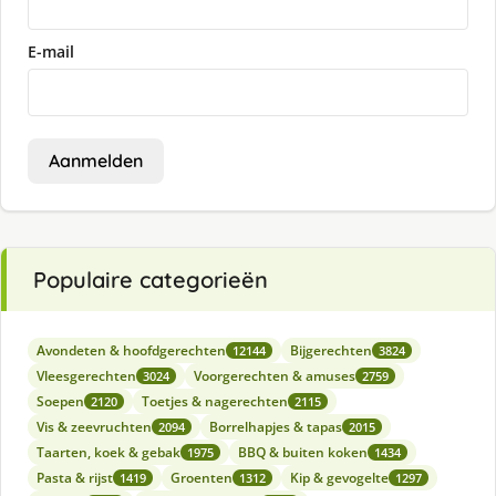
E-mail
Aanmelden
Populaire categorieën
Avondeten & hoofdgerechten
Bijgerechten
12144
3824
Vleesgerechten
Voorgerechten & amuses
3024
2759
Soepen
Toetjes & nagerechten
2120
2115
Vis & zeevruchten
Borrelhapjes & tapas
2094
2015
Taarten, koek & gebak
BBQ & buiten koken
1975
1434
Pasta & rijst
Groenten
Kip & gevogelte
1419
1312
1297