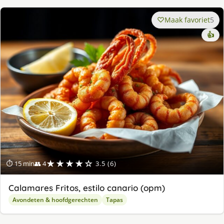
Maak favoriet
5
👍
★★★★☆
⏱ 15 min
👥 4
3.5 (6)
Calamares Fritos, estilo canario (opm)
Avondeten & hoofdgerechten
Tapas