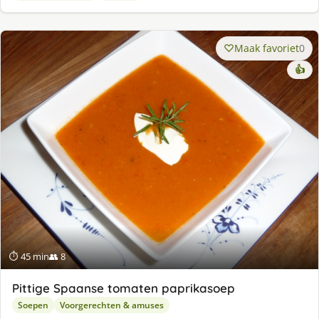
Maak favoriet
0
👍
⏱ 45 min
👥 8
Pittige Spaanse tomaten paprikasoep
Soepen
Voorgerechten & amuses