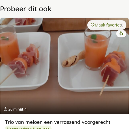
Probeer dit ook
Maak favoriet
0
👍
⏱ 20 min
👥 4
Trio van meloen een verrassend voorgerecht
Voorgerechten & amuses