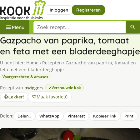
Inloggen
Registreren
Zoek een recept
Menu
Gazpacho van paprika, tomaat
en feta met een bladerdeeghapje
U bent hier:
Home
›
Recepten
›
Gazpacho van paprika, tomaat en
feta met een bladerdeeghapje
Voorgerechten & amuses
Recept van
pwiggers
Vertrouwde kok
Maak favoriet
0
👍
Lekker!
Delen:
WhatsApp
Pinterest
Delen…
Kopieer link
Print