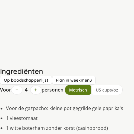
Ingrediënten
Op boodschappenlijst
Plan in weekmenu
−
+
Voor
4
personen
Metrisch
US cups/oz
Voor de gazpacho: kleine pot gegrilde gele paprika's
1 vleestomaat
1 witte boterham zonder korst (casinobrood)