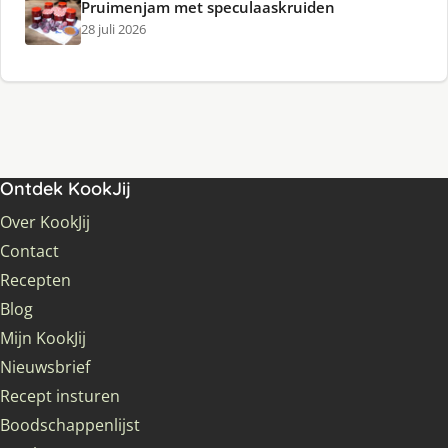
Pruimenjam met speculaaskruiden
28 juli 2026
Ontdek KookJij
Over KookJij
Contact
Recepten
Blog
Mijn KookJij
Nieuwsbrief
Recept insturen
Boodschappenlijst