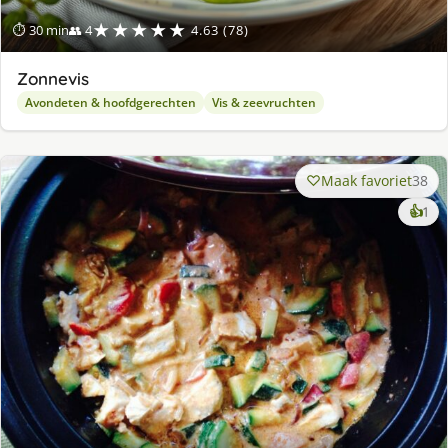
★★★★★
⏱ 30 min
👥 4
4.63 (78)
Zonnevis
Avondeten & hoofdgerechten
Vis & zeevruchten
Maak favoriet
38
ke
👍
1
lek
ge