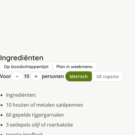
Ingrediënten
Op boodschappenlijst
Plan in weekmenu
−
+
Voor
10
personen
Metrisch
US cups/oz
Ingrediënten:
10 houten of metalen satépennen
60 gepelde tijgergarnalen
3 eetlepels olijf of roerbakolie
teentje knoflook