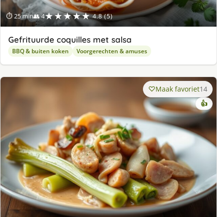
★★★★★
⏱ 25 min
👥 4
4.8 (5)
Gefrituurde coquilles met salsa
BBQ & buiten koken
Voorgerechten & amuses
Maak favoriet
14
👍