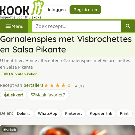
Inloggen
Registreren
Zoek een recept
Menu
Garnalenspies met Visbrochettes
en Salsa Pikante
U bent hier:
Home
›
Recepten
›
Garnalenspies met Visbrochettes
en Salsa Pikante
BBQ & buiten koken
★★★★☆
Recept van
bertallers
4 (1)
Maak favoriet
7
👍
Lekker!
Delen:
WhatsApp
Pinterest
Delen…
Kopieer link
Print
AI-kok