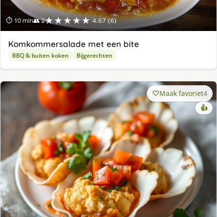
★★★★★
⏱ 10 min
👥 2
4.67 (6)
Komkommersalade met een bite
BBQ & buiten koken
Bijgerechten
Maak favoriet
4
👍