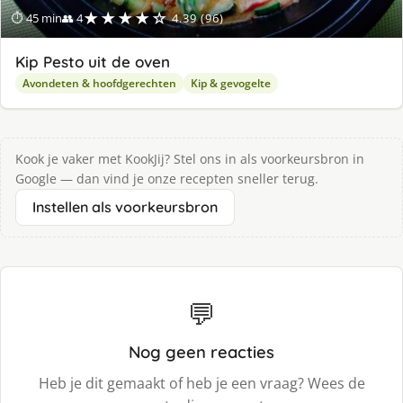
★★★★☆
⏱ 45 min
👥 4
4.39 (96)
Kip Pesto uit de oven
Avondeten & hoofdgerechten
Kip & gevogelte
Kook je vaker met KookJij? Stel ons in als voorkeursbron in
Google — dan vind je onze recepten sneller terug.
Instellen als voorkeursbron
💬
Nog geen reacties
Heb je dit gemaakt of heb je een vraag? Wees de