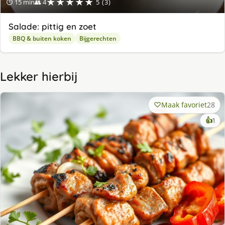
★★★★★
⏱ 15 min
👥 4
5 (3)
Salade: pittig en zoet
BBQ & buiten koken
Bijgerechten
Lekker hierbij
Maak favoriet
28
ke
👍
1
lek
ge