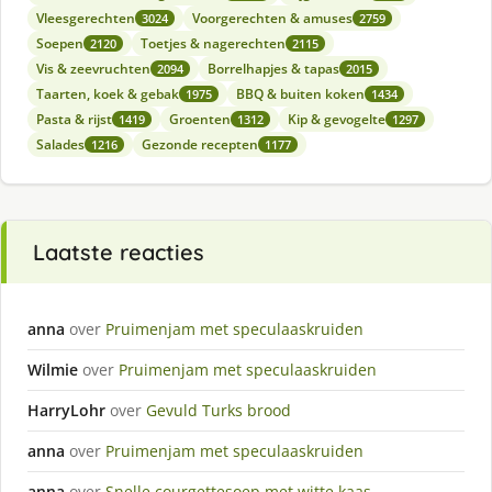
Vleesgerechten
Voorgerechten & amuses
3024
2759
Soepen
Toetjes & nagerechten
2120
2115
Vis & zeevruchten
Borrelhapjes & tapas
2094
2015
Taarten, koek & gebak
BBQ & buiten koken
1975
1434
Pasta & rijst
Groenten
Kip & gevogelte
1419
1312
1297
Salades
Gezonde recepten
1216
1177
Laatste reacties
anna
over
Pruimenjam met speculaaskruiden
Wilmie
over
Pruimenjam met speculaaskruiden
HarryLohr
over
Gevuld Turks brood
anna
over
Pruimenjam met speculaaskruiden
anna
over
Snelle courgettesoep met witte kaas