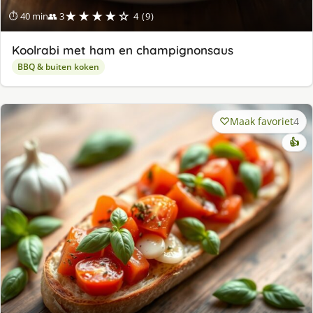
★★★★☆
⏱ 40 min
👥 3
4 (9)
Koolrabi met ham en champignonsaus
BBQ & buiten koken
Maak favoriet
4
👍