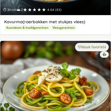
★★★★★
⏱ 30 min
👥 2
4.64 (83)
Kavurma(roerbakken met stukjes vlees)
Avondeten & hoofdgerechten
Vleesgerechten
Maak favoriet
4
👍