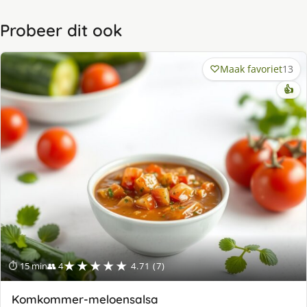
Probeer dit ook
Maak favoriet
13
👍
★★★★★
⏱ 15 min
👥 4
4.71 (7)
Komkommer-meloensalsa