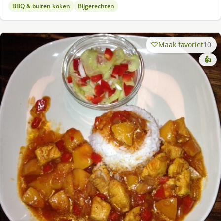
BBQ & buiten koken
Bijgerechten
Maak favoriet
10
👍