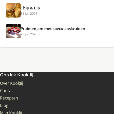
Chip & Dip
31 juli 2026
Pruimenjam met speculaaskruiden
28 juli 2026
Ontdek KookJij
Over KookJij
Contact
Recepten
Blog
Mijn KookJij