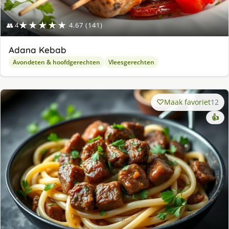
★★★★★
👥 4
4.67 (141)
Adana Kebab
Avondeten & hoofdgerechten
Vleesgerechten
Maak favoriet
12
👍