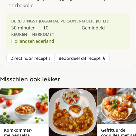
roerbakolie.
BEREIDINGSTIJD
AANTAL PERSONEN
MOEILIJKHEID
30 minuten
10
Gemiddeld
KEUKEN
HERKOMST
Hollandse
Nederland
Direct naar recept ↓
Beoordeel dit recept ★
Misschien ook lekker
Komkommer-
Gefrituurde
meloensalsa
coquilles met sa