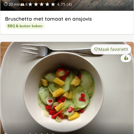
★★★★★
⏱ 20 min
👥 8
4.75 (4)
Bruschetta met tomaat en ansjovis
BBQ & buiten koken
Maak favoriet
9
👍