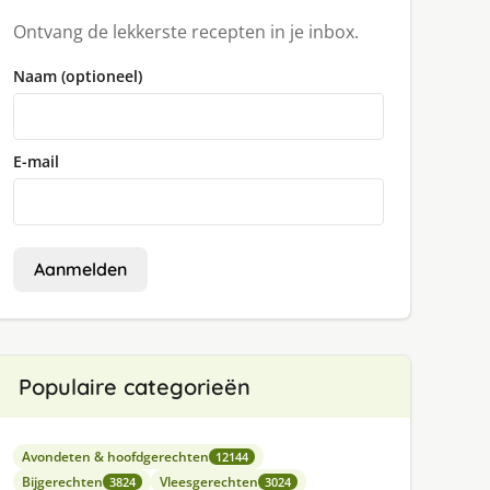
Ontvang de lekkerste recepten in je inbox.
Naam (optioneel)
E-mail
Aanmelden
Populaire categorieën
Avondeten & hoofdgerechten
12144
Bijgerechten
Vleesgerechten
3824
3024