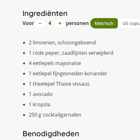
Ingrediënten
−
+
Voor
4
personen
Metrisch
US cups
2 limoenen, schoongeboend
1 rode peper, zaadlijsten verwijderd
4 eetlepels mayonaise
1 eetlepel fijngesneden koriander
1 theelepel Thaise vissaus
1 avocado
1 kropsla
250 g cocktailgarnalen
Benodigdheden