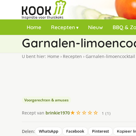
Home
Recepten
Nieuw
BBQ & Z
Garnalen-limoencoc
U bent hier:
Home
›
Recepten
›
Garnalen-limoencocktail
Voorgerechten & amuses
★☆☆☆☆
Recept van
brinkie1970
1 (1)
Delen:
WhatsApp
Facebook
Pinterest
Kopieer li