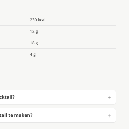
230 kcal
12 g
18 g
4 g
cktail?
tail te maken?