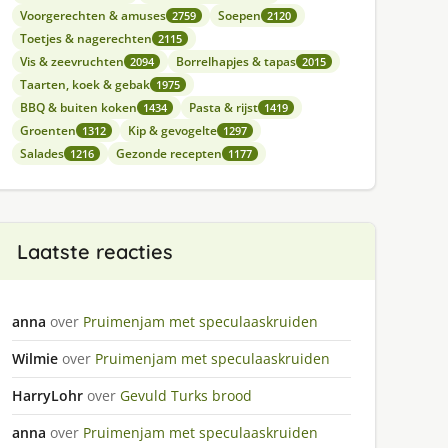
Voorgerechten & amuses
Soepen
2759
2120
Toetjes & nagerechten
2115
Vis & zeevruchten
Borrelhapjes & tapas
2094
2015
Taarten, koek & gebak
1975
BBQ & buiten koken
Pasta & rijst
1434
1419
Groenten
Kip & gevogelte
1312
1297
Salades
Gezonde recepten
1216
1177
Laatste reacties
anna
over
Pruimenjam met speculaaskruiden
Wilmie
over
Pruimenjam met speculaaskruiden
HarryLohr
over
Gevuld Turks brood
anna
over
Pruimenjam met speculaaskruiden