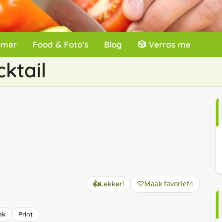
omer
Food & Foto’s
Blog
🎲 Verras me
ktail
Maak favoriet
4
👍
Lekker!
nk
Print