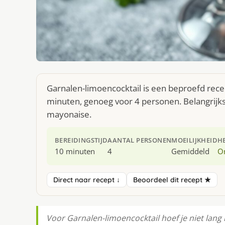
Garnalen-limoencocktail is een beproefd recep
minuten, genoeg voor 4 personen. Belangrijk
mayonaise.
BEREIDINGSTIJD
AANTAL PERSONEN
MOEILIJKHEID
H
10 minuten
4
Gemiddeld
O
Direct naar recept ↓
Beoordeel dit recept ★
Voor Garnalen-limoencocktail hoef je niet lang