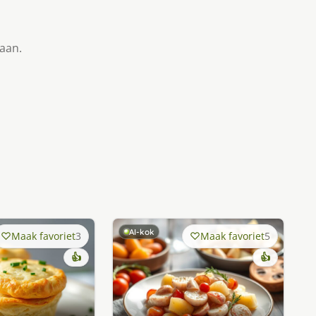
taan.
AI-kok
Maak favoriet
3
Maak favoriet
5
👍
👍