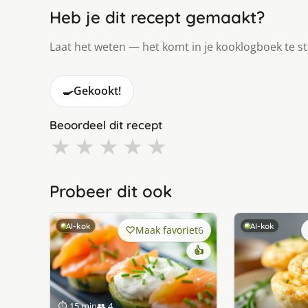
Heb je dit recept gemaakt?
Laat het weten — het komt in je kooklogboek te s
🍳
Gekookt!
Beoordeel dit recept
★
★
★
★
★
Probeer dit ook
AI-kok
AI-kok
Maak favoriet
6
👍
⏱ 15 min
👥 4