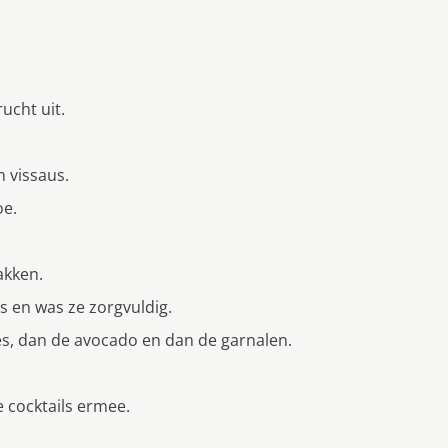
ucht uit.
 vissaus.
oe.
akken.
os en was ze zorgvuldig.
es, dan de avocado en dan de garnalen.
e cocktails ermee.