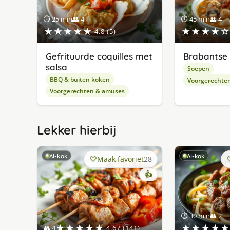
⏱ 25 min
👥 4
⏱ 45 min
👥 4
★★★★★
★★★★☆
4.8 (5)
Gefrituurde coquilles met
Brabantse
salsa
Soepen
BBQ & buiten koken
Voorgerechte
Voorgerechten & amuses
Lekker hierbij
AI-kok
AI-kok
Maak favoriet
28
👍
⏱ 30 min
👥 2
★★★★★
★★★★★
👥 4
4.67 (141)