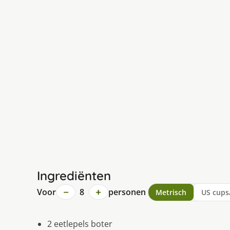
Ingrediënten
−
+
Voor
8
personen
Metrisch
US cups
2 eetlepels boter