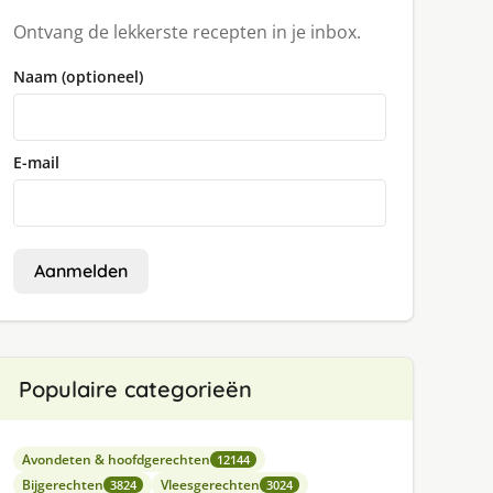
Ontvang de lekkerste recepten in je inbox.
Naam (optioneel)
E-mail
Aanmelden
Populaire categorieën
Avondeten & hoofdgerechten
12144
Bijgerechten
Vleesgerechten
3824
3024