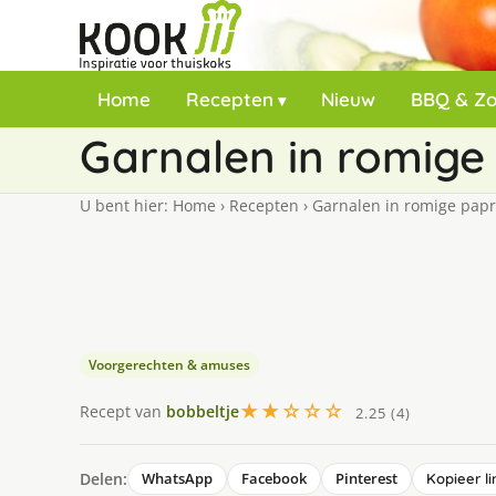
Home
Recepten
Nieuw
BBQ & Z
Garnalen in romige
U bent hier:
Home
›
Recepten
›
Garnalen in romige papr
Voorgerechten & amuses
★★☆☆☆
Recept van
bobbeltje
2.25 (4)
Delen:
WhatsApp
Facebook
Pinterest
Kopieer li