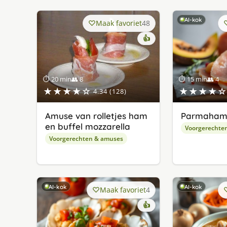
AI-kok
Maak favoriet
48
👍
⏱ 20 min
👥 8
⏱ 15 min
👥 4
★★★★☆
★★★★☆
4.34 (128)
Amuse van rolletjes ham
Parmaham
en buffel mozzarella
Voorgerechte
Voorgerechten & amuses
AI-kok
AI-kok
Maak favoriet
4
👍