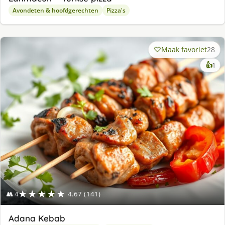
Avondeten & hoofdgerechten
Pizza's
Maak favoriet
28
ke
👍
1
lek
ge
★★★★★
👥 4
4.67 (141)
Adana Kebab