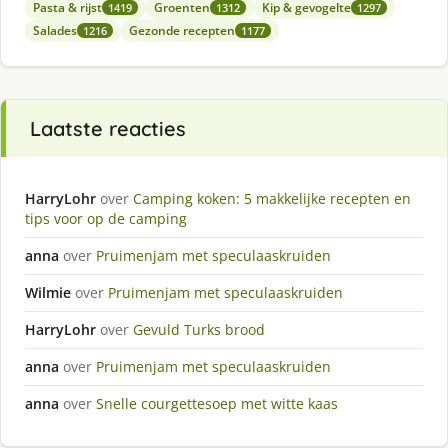
Pasta & rijst
Groenten
Kip & gevogelte
1419
1312
1297
Salades
Gezonde recepten
1216
1177
Laatste reacties
HarryLohr
over
Camping koken: 5 makkelijke recepten en
tips voor op de camping
anna
over
Pruimenjam met speculaaskruiden
Wilmie
over
Pruimenjam met speculaaskruiden
HarryLohr
over
Gevuld Turks brood
anna
over
Pruimenjam met speculaaskruiden
anna
over
Snelle courgettesoep met witte kaas