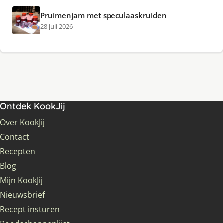
Pruimenjam met speculaaskruiden
28 juli 2026
Ontdek KookJij
Over KookJij
Contact
Recepten
Blog
Mijn KookJij
Nieuwsbrief
Recept insturen