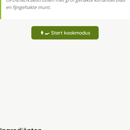
OPDIENEN:Bestrooien met grof gehakte korianderblad
en fijngehakte munt.
👩‍🍳 Start kookmodus