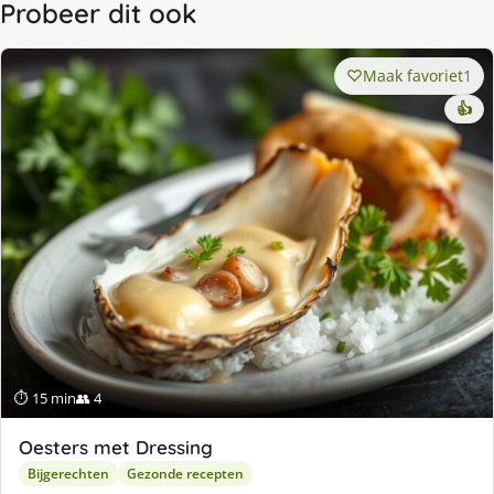
Probeer dit ook
Maak favoriet
1
👍
⏱ 15 min
👥 4
Oesters met Dressing
Bijgerechten
Gezonde recepten