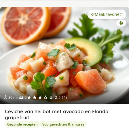
Maak favoriet
1
👍
★★★☆☆
⏱ 30 min
👥 6
2.5 (4)
Ceviche van heilbot met avocado en Florida
grapefruit
Gezonde recepten
Voorgerechten & amuses