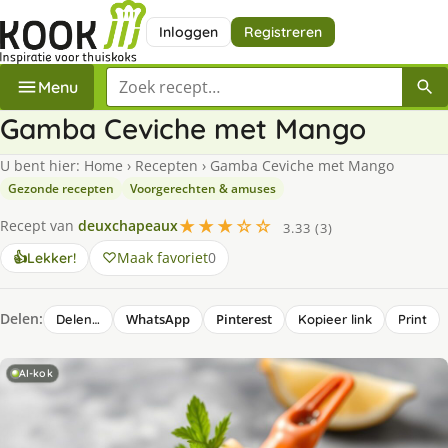
Inloggen
Registreren
Zoek een recept
Menu
Gamba Ceviche met Mango
U bent hier:
Home
›
Recepten
›
Gamba Ceviche met Mango
Gezonde recepten
Voorgerechten & amuses
★★★☆☆
Recept van
deuxchapeaux
3.33 (3)
Maak favoriet
0
👍
Lekker!
Delen:
WhatsApp
Pinterest
Delen…
Kopieer link
Print
AI-kok