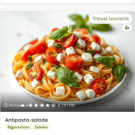
Maak favoriet
36
👍
★★★★☆
⏱ 10 min
👥 4
4.19 (59)
Antipasta-salade
Bijgerechten
Salades