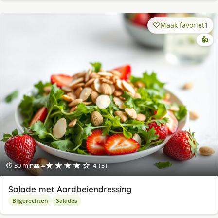
Maak favoriet
1
👍
★★★★☆
⏱ 30 min
👥 4
4 (3)
Salade met Aardbeiendressing
Bijgerechten
Salades