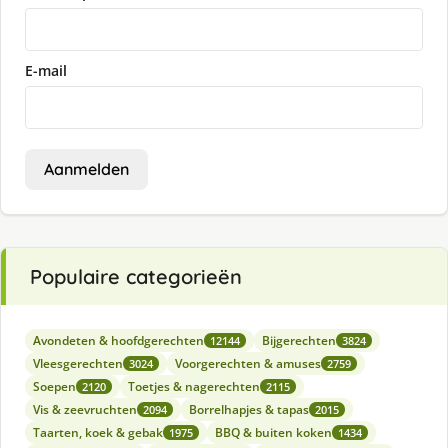
E-mail
Aanmelden
Populaire categorieën
Avondeten & hoofdgerechten
Bijgerechten
12144
3824
Vleesgerechten
Voorgerechten & amuses
3024
2759
Soepen
Toetjes & nagerechten
2120
2115
Vis & zeevruchten
Borrelhapjes & tapas
2094
2015
Taarten, koek & gebak
BBQ & buiten koken
1975
1434