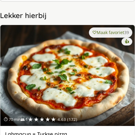
Lekker hierbij
Maak favoriet
39
👍
★★★★★
⏱ 70 min
👥 1
4.63 (172)
Lahmacun = Turkse pizza