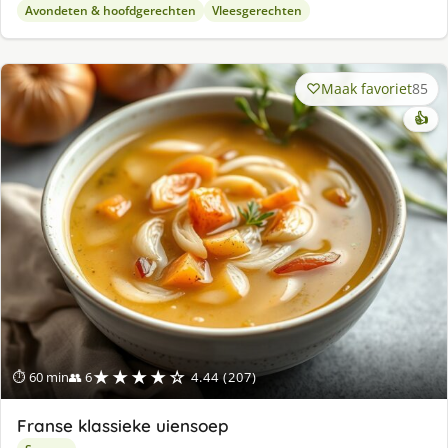
Avondeten & hoofdgerechten
Vleesgerechten
Maak favoriet
85
👍
★★★★☆
⏱ 60 min
👥 6
4.44 (207)
Franse klassieke uiensoep