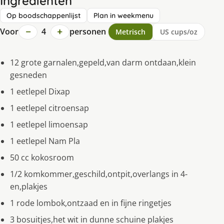
Ingrediënten
Op boodschappenlijst
Plan in weekmenu
−
+
Voor
4
personen
Metrisch
US cups/oz
12 grote garnalen,gepeld,van darm ontdaan,klein
gesneden
1 eetlepel Dixap
1 eetlepel citroensap
1 eetlepel limoensap
1 eetlepel Nam Pla
50 cc kokosroom
1/2 komkommer,geschild,ontpit,overlangs in 4-
en,plakjes
1 rode lombok,ontzaad en in fijne ringetjes
3 bosuitjes,het wit in dunne schuine plakjes