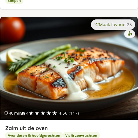
Soepen
Maak favoriet
25
👍
★★★★★
⏱ 40 min
👥 4
4.56 (117)
Zalm uit de oven
Avondeten & hoofdgerechten
Vis & zeevruchten