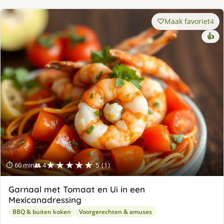
Maak favoriet
4
👍
★★★★★
⏱ 60 min
👥 4
5 (1)
Garnaal met Tomaat en Ui in een
Mexicanadressing
BBQ & buiten koken
Voorgerechten & amuses