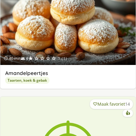
★☆☆☆☆
⏱ 40 min
👥 4
1 (1)
Amandelpeertjes
Taarten, koek & gebak
Maak favoriet
14
👍