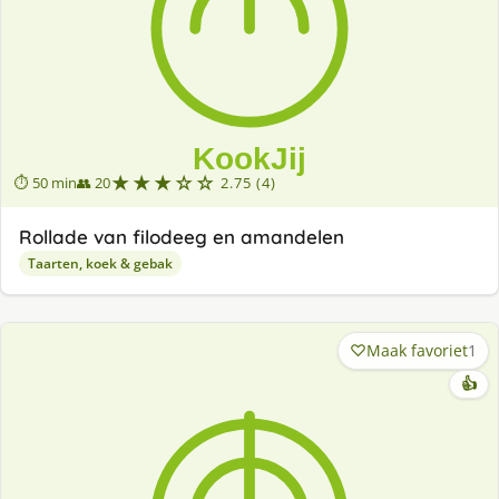
★★★☆☆
⏱ 50 min
👥 20
2.75 (4)
Rollade van filodeeg en amandelen
Taarten, koek & gebak
Maak favoriet
1
👍