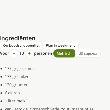
Ingrediënten
Op boodschappenlijst
Plan in weekmenu
−
+
Voor
10
personen
Metrisch
US cups/oz
175 gr griesmeel
175 gr suiker
120 gr boter
6 eieren
1 liter melk
vanillestokje, citroenschilletje, zout (mespuntje)