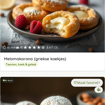
★★★★☆
⏱ 40 min
👥 40
3.67 (3)
Melomakarona (griekse koekjes)
Taarten, koek & gebak
AI-kok
Maak favoriet
1
👍