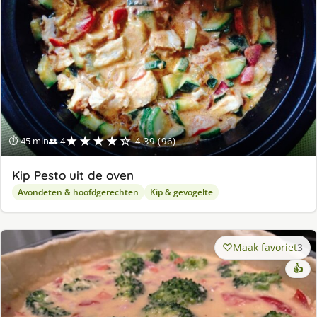
★★★★☆
⏱ 45 min
👥 4
4.39 (96)
Kip Pesto uit de oven
Avondeten & hoofdgerechten
Kip & gevogelte
Maak favoriet
3
👍