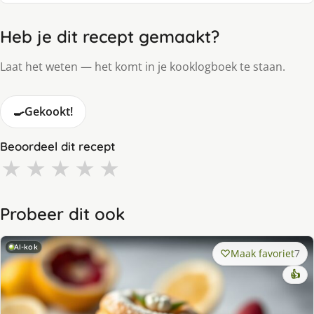
Heb je dit recept gemaakt?
Laat het weten — het komt in je kooklogboek te staan.
🍳
Gekookt!
Beoordeel dit recept
★
★
★
★
★
Probeer dit ook
AI-kok
Maak favoriet
7
👍