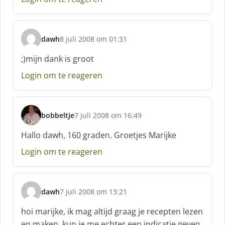
e
e
f
dawh
8 juli 2008 om 01:31
:
s
c
;)mijn dank is groot
h
Login om te reageren
r
e
e
f
bobbeltje
7 juli 2008 om 16:49
:
s
c
Hallo dawh, 160 graden. Groetjes Marijke
h
Login om te reageren
r
e
e
f
dawh
7 juli 2008 om 13:21
:
s
c
hoi marijke, ik mag altijd graag je recepten lezen
h
en maken. kun je me echter een indicatie geven