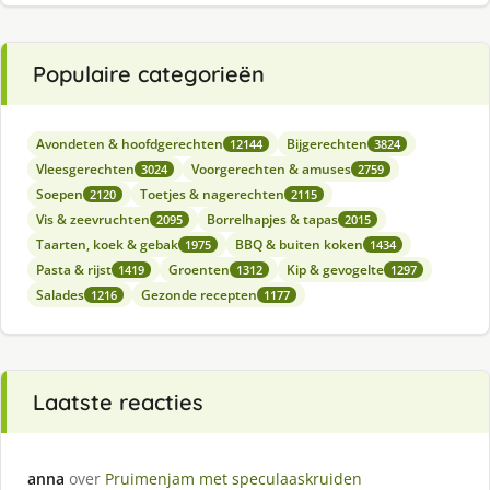
Populaire categorieën
Avondeten & hoofdgerechten
Bijgerechten
12144
3824
Vleesgerechten
Voorgerechten & amuses
3024
2759
Soepen
Toetjes & nagerechten
2120
2115
Vis & zeevruchten
Borrelhapjes & tapas
2095
2015
Taarten, koek & gebak
BBQ & buiten koken
1975
1434
Pasta & rijst
Groenten
Kip & gevogelte
1419
1312
1297
Salades
Gezonde recepten
1216
1177
Laatste reacties
anna
over
Pruimenjam met speculaaskruiden