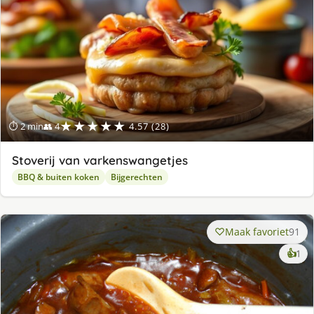
★★★★★
⏱ 2 min
👥 4
4.57 (28)
Stoverij van varkenswangetjes
BBQ & buiten koken
Bijgerechten
Maak favoriet
91
ke
👍
1
lek
ge