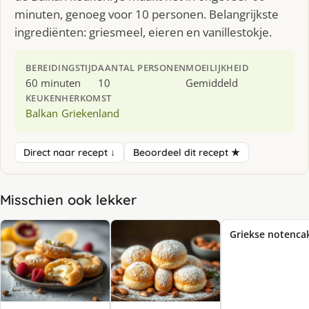
minuten, genoeg voor 10 personen. Belangrijkste
ingrediënten: griesmeel, eieren en vanillestokje.
BEREIDINGSTIJD
AANTAL PERSONEN
MOEILIJKHEID
60 minuten
10
Gemiddeld
KEUKEN
HERKOMST
Balkan
Griekenland
Direct naar recept ↓
Beoordeel dit recept ★
Misschien ook lekker
Griekse notenca