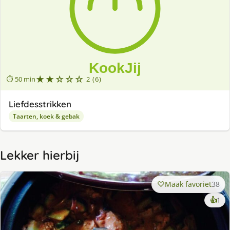
★★☆☆☆
⏱ 50 min
2 (6)
Liefdesstrikken
Taarten, koek & gebak
Lekker hierbij
Maak favoriet
38
ke
👍
1
lek
ge