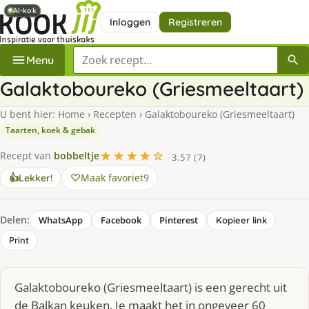
AI-kok
AI-kok
Inloggen
Registreren
Zoek een recept
Menu
Galaktoboureko (Griesmeeltaart)
U bent hier:
Home
›
Recepten
›
Galaktoboureko (Griesmeeltaart)
Taarten, koek & gebak
★★★★☆
Recept van
bobbeltje
3.57 (7)
Maak favoriet
9
👍
Lekker!
Delen:
WhatsApp
Facebook
Pinterest
Kopieer link
Print
Galaktoboureko (Griesmeeltaart) is een gerecht uit
de Balkan keuken. Je maakt het in ongeveer 60