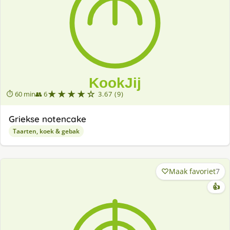
★★★★☆
⏱ 60 min
👥 6
3.67 (9)
Griekse notencake
Taarten, koek & gebak
Maak favoriet
7
👍