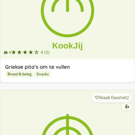
★★★★☆
👥 4
4 (5)
Griekse pita’s om te vullen
Brood & beleg
Snacks
Maak favoriet
2
👍