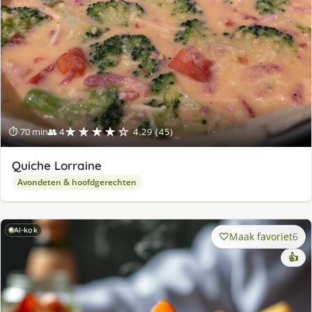
★★★★☆
⏱ 70 min
👥 4
4.29 (45)
Quiche Lorraine
Avondeten & hoofdgerechten
AI-kok
Maak favoriet
6
👍