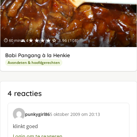
★★★★☆
⏱ 60 min
👥 4
3.96 (108)
Babi Pangang à la Henkie
Avondeten & hoofdgerechten
4 reacties
punkygirl86
5 oktober 2009 om 20:13
s
c
klinkt goed
h
Login om te reageren
r