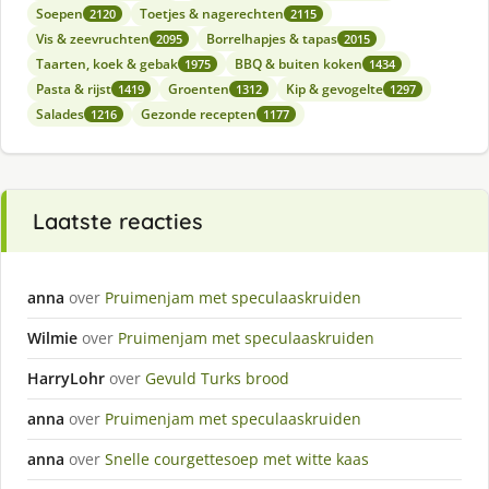
Soepen
Toetjes & nagerechten
2120
2115
Vis & zeevruchten
Borrelhapjes & tapas
2095
2015
Taarten, koek & gebak
BBQ & buiten koken
1975
1434
Pasta & rijst
Groenten
Kip & gevogelte
1419
1312
1297
Salades
Gezonde recepten
1216
1177
Laatste reacties
anna
over
Pruimenjam met speculaaskruiden
Wilmie
over
Pruimenjam met speculaaskruiden
HarryLohr
over
Gevuld Turks brood
anna
over
Pruimenjam met speculaaskruiden
anna
over
Snelle courgettesoep met witte kaas