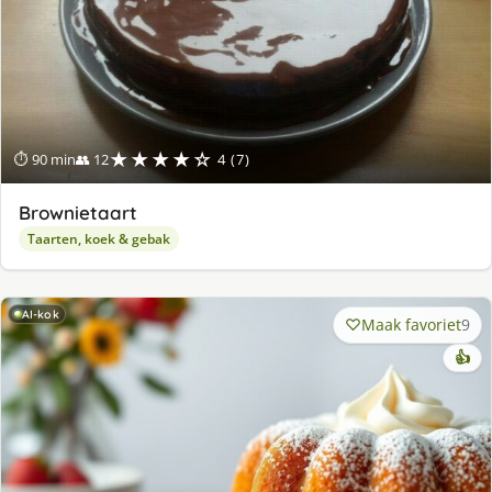
★★★★☆
⏱ 90 min
👥 12
4 (7)
Brownietaart
Taarten, koek & gebak
AI-kok
Maak favoriet
9
👍