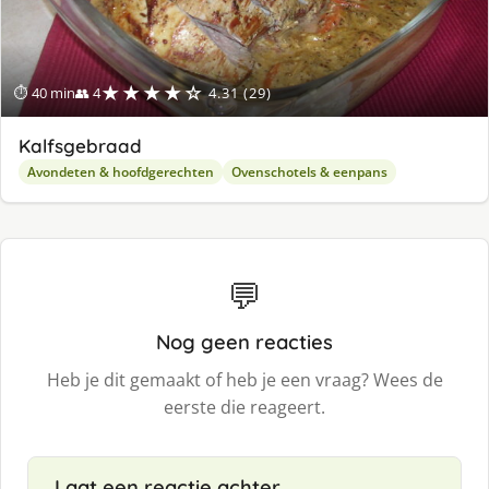
★★★★☆
⏱ 40 min
👥 4
4.31 (29)
Kalfsgebraad
Avondeten & hoofdgerechten
Ovenschotels & eenpans
💬
Nog geen reacties
Heb je dit gemaakt of heb je een vraag? Wees de
eerste die reageert.
Laat een reactie achter