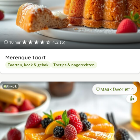
★★★★☆
⏱ 10 min
4.2 (5)
Merenque taart
Taarten, koek & gebak
Toetjes & nagerechten
AI-kok
Maak favoriet
14
👍