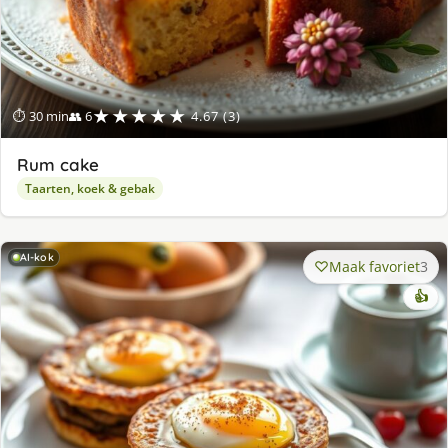
★★★★★
⏱ 30 min
👥 6
4.67 (3)
Rum cake
Taarten, koek & gebak
AI-kok
Maak favoriet
3
👍