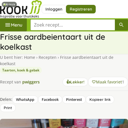
AI-kok
Inloggen
Registreren
Zoek een recept
Menu
Frisse aardbeientaart uit de
koelkast
U bent hier:
Home
›
Recepten
›
Frisse aardbeientaart uit de
koelkast
Taarten, koek & gebak
Maak favoriet
1
Recept van
pwiggers
👍
Lekker!
Delen:
WhatsApp
Facebook
Pinterest
Kopieer link
Print