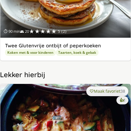
★★★★★
⏱ 90 min
👥 20
5 (2)
Twee Glutenvrije ontbijt of peperkoeken
Koken met & voor kinderen
Taarten, koek & gebak
Lekker hierbij
Maak favoriet
38
ke
👍
1
lek
ge