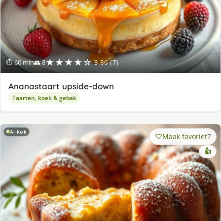
★★★★☆
⏱ 60 min
👥 8
3.86 (7)
Ananastaart upside-down
Taarten, koek & gebak
AI-kok
Maak favoriet
7
👍