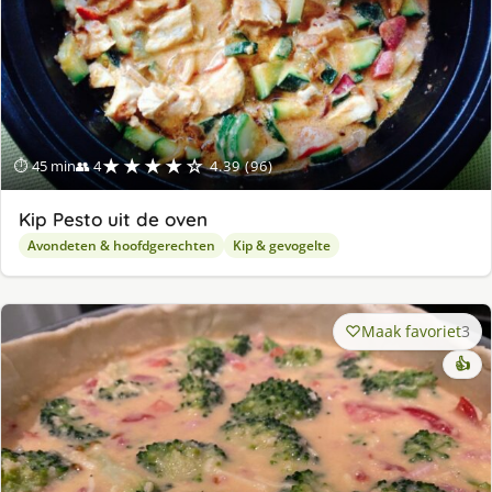
★★★★☆
⏱ 45 min
👥 4
4.39 (96)
Kip Pesto uit de oven
Avondeten & hoofdgerechten
Kip & gevogelte
Maak favoriet
3
👍