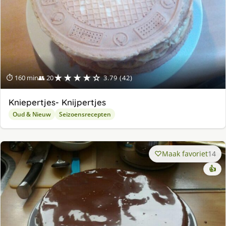
★★★★☆
⏱ 160 min
👥 20
3.79 (42)
Kniepertjes- Knijpertjes
Oud & Nieuw
Seizoensrecepten
Maak favoriet
14
👍