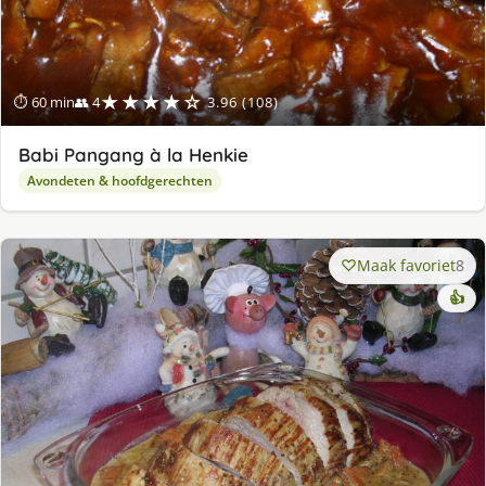
★★★★☆
⏱ 60 min
👥 4
3.96 (108)
Babi Pangang à la Henkie
Avondeten & hoofdgerechten
Maak favoriet
8
👍