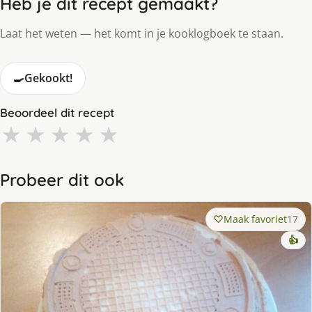
Heb je dit recept gemaakt?
Laat het weten — het komt in je kooklogboek te staan.
🍳
Gekookt!
Beoordeel dit recept
★
★
★
★
★
Probeer dit ook
Maak favoriet
17
👍