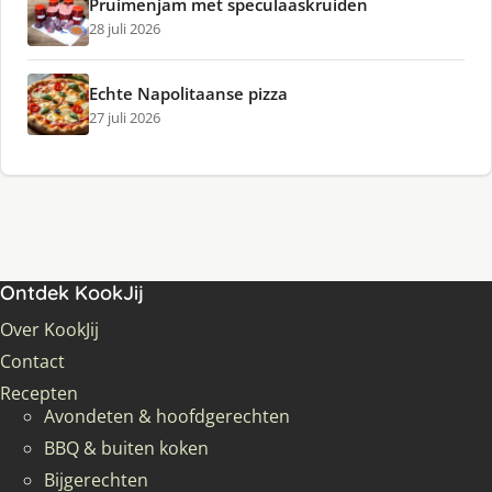
Pruimenjam met speculaaskruiden
28 juli 2026
Echte Napolitaanse pizza
27 juli 2026
Ontdek KookJij
Over KookJij
Contact
Recepten
Avondeten & hoofdgerechten
BBQ & buiten koken
Bijgerechten