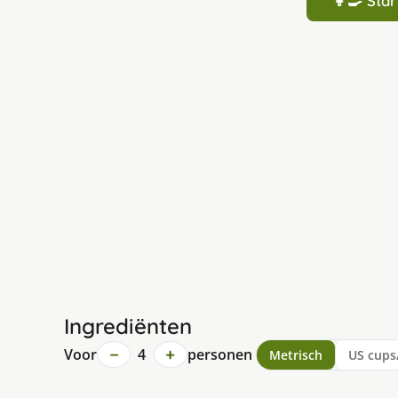
👩‍🍳 St
Ingrediënten
−
+
Voor
4
personen
Metrisch
US cups