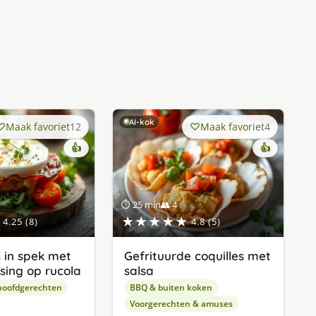
AI-kok
Maak favoriet
12
Maak favoriet
4
👍
👍
⏱ 25 min
👥 4
★★★★★
4.25 (8)
4.8 (5)
 in spek met
Gefrituurde coquilles met
sing op rucola
salsa
hoofdgerechten
BBQ & buiten koken
Voorgerechten & amuses