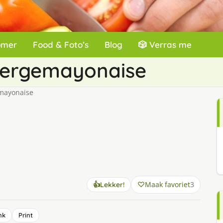
omer
Food & Foto’s
Blog
🎲 Verras me
pergemayonaise
mayonaise
Maak favoriet
3
👍
Lekker!
nk
Print