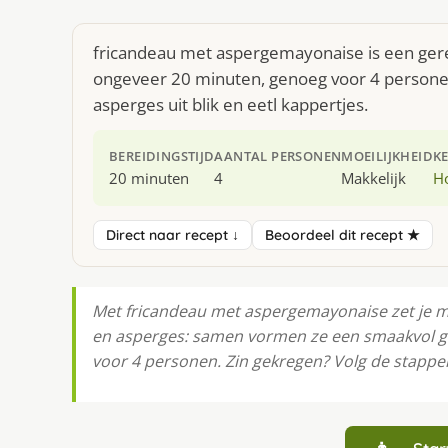
fricandeau met aspergemayonaise is een gerec
ongeveer 20 minuten, genoeg voor 4 personen
asperges uit blik en eetl kappertjes.
BEREIDINGSTIJD
AANTAL PERSONEN
MOEILIJKHEID
K
20 minuten
4
Makkelijk
H
Direct naar recept ↓
Beoordeel dit recept ★
Met fricandeau met aspergemayonaise zet je moe
en asperges: samen vormen ze een smaakvol geh
voor 4 personen. Zin gekregen? Volg de stappen