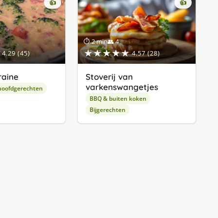
👍
👍
⏱ 2 min
👥 4
★★★★★
4.29 (45)
4.57 (28)
raine
Stoverij van
varkenswangetjes
hoofdgerechten
BBQ & buiten koken
Bijgerechten