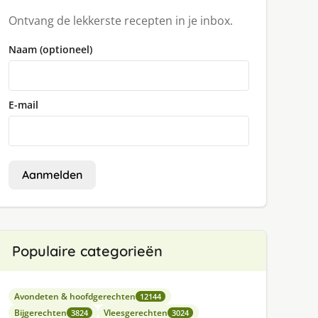
Ontvang de lekkerste recepten in je inbox.
Naam (optioneel)
E-mail
Aanmelden
Populaire categorieën
Avondeten & hoofdgerechten
12144
Bijgerechten
Vleesgerechten
3824
3024