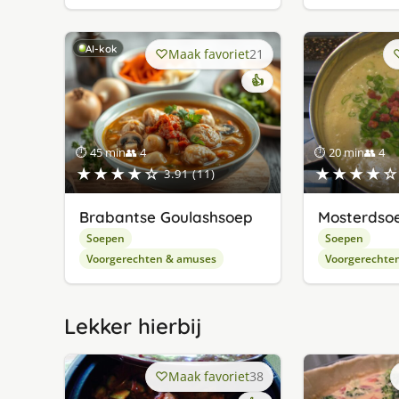
AI-kok
Maak favoriet
21
👍
⏱ 45 min
👥 4
⏱ 20 min
👥 4
★★★★☆
★★★★☆
3.91 (11)
Brabantse Goulashsoep
Mosterdsoe
Soepen
Soepen
Voorgerechten & amuses
Voorgerechte
Lekker hierbij
Maak favoriet
38