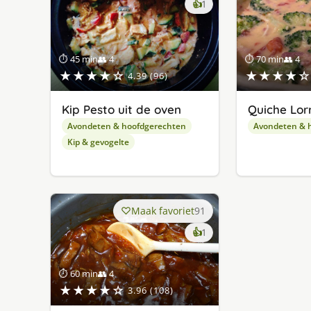
keer
👍
1
lekker
gevonden
⏱ 45 min
👥 4
⏱ 70 min
👥 4
★★★★☆
★★★★☆
4.39 (96)
Kip Pesto uit de oven
Quiche Lor
Avondeten & hoofdgerechten
Avondeten & 
Kip & gevogelte
Maak favoriet
91
keer
👍
1
lekker
gevonden
⏱ 60 min
👥 4
★★★★☆
3.96 (108)