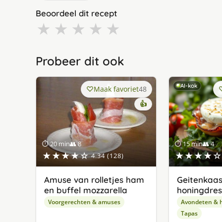
Beoordeel dit recept
★
★
★
★
★
Probeer dit ook
AI-kok
Maak favoriet
48
👍
⏱ 20 min
👥 8
⏱ 15 min
👥 4
★★★★☆
★★★★☆
4.34 (128)
Amuse van rolletjes ham
Geitenkaas
en buffel mozzarella
honingdres
Voorgerechten & amuses
Avondeten & 
Tapas