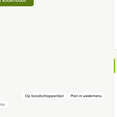
art kookmodus
Op boodschappenlijst
Plan in weekmenu
/oz