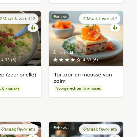
AI-kok
Maak favoriet
22
Maak favoriet
7
👍
👍
⏱ 45 min
👥 4
★★★★☆
4.33 (6)
4.33 (6)
p (zeer snelle)
Tartaar en mousse van
zalm
Voorgerechten & amuses
n & amuses
AI-kok
Maak favoriet
3
Maak favoriet
6