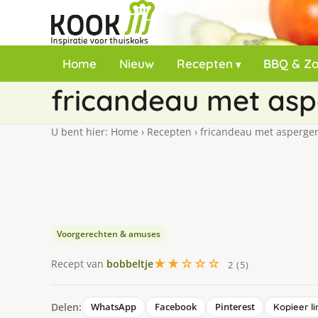
Home
Nieuw
Recepten
BBQ & Z
fricandeau met as
U bent hier:
Home
›
Recepten
›
fricandeau met asperge
Voorgerechten & amuses
★★☆☆☆
Recept van
bobbeltje
2 (5)
Delen:
WhatsApp
Facebook
Pinterest
Kopieer li