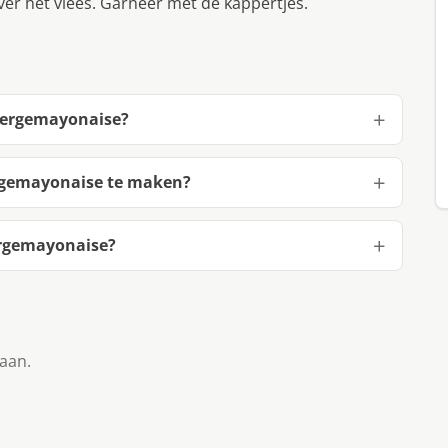
ver het vlees. Garneer met de kappertjes.
spergemayonaise?
rgemayonaise te maken?
ergemayonaise?
taan.