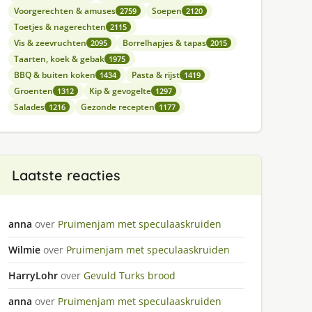
Voorgerechten & amuses
Soepen
2759
2120
Toetjes & nagerechten
2115
Vis & zeevruchten
Borrelhapjes & tapas
2095
2015
Taarten, koek & gebak
1975
BBQ & buiten koken
Pasta & rijst
1434
1419
Groenten
Kip & gevogelte
1312
1297
Salades
Gezonde recepten
1216
1177
Laatste reacties
anna
over
Pruimenjam met speculaaskruiden
Wilmie
over
Pruimenjam met speculaaskruiden
HarryLohr
over
Gevuld Turks brood
anna
over
Pruimenjam met speculaaskruiden