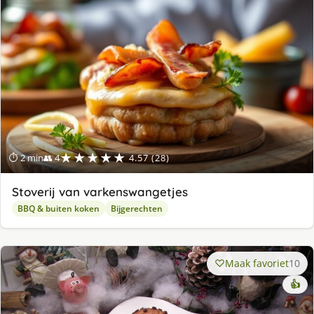
★★★★★
⏱ 2 min
👥 4
4.57 (28)
Stoverij van varkenswangetjes
BBQ & buiten koken
Bijgerechten
Maak favoriet
10
👍