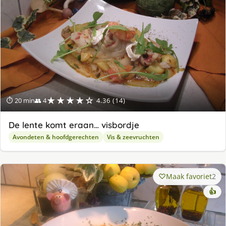
★★★★☆
⏱ 20 min
👥 4
4.36 (14)
De lente komt eraan… visbordje
Avondeten & hoofdgerechten
Vis & zeevruchten
Maak favoriet
2
👍