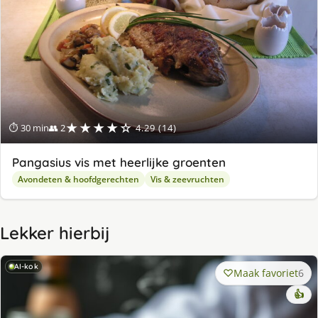
★★★★☆
⏱ 30 min
👥 2
4.29 (14)
Pangasius vis met heerlijke groenten
Avondeten & hoofdgerechten
Vis & zeevruchten
Lekker hierbij
AI-kok
Maak favoriet
6
👍