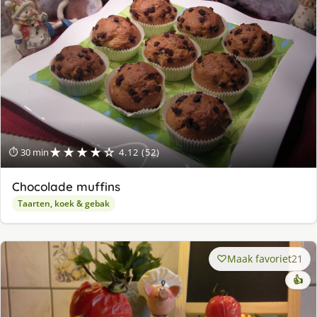
★★★★☆
⏱ 30 min
4.12 (52)
Chocolade muffins
Taarten, koek & gebak
Maak favoriet
21
👍