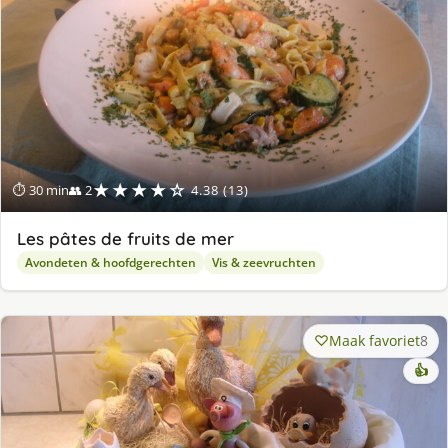
★★★★☆
⏱ 30 min
👥 2
4.38 (13)
Les pâtes de fruits de mer
Avondeten & hoofdgerechten
Vis & zeevruchten
Maak favoriet
8
👍