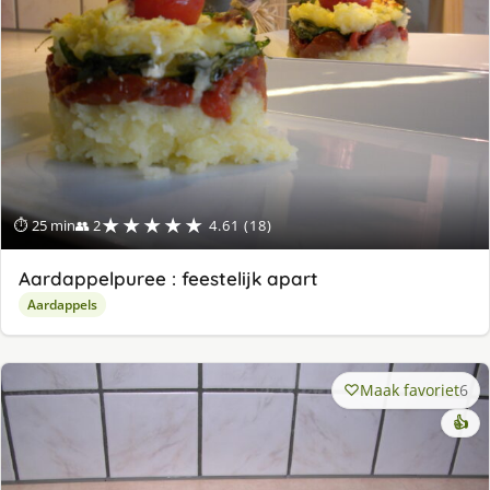
★★★★★
⏱ 25 min
👥 2
4.61 (18)
Aardappelpuree : feestelijk apart
Aardappels
Maak favoriet
6
👍