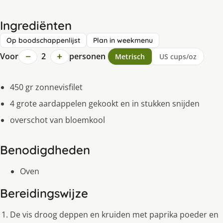
Ingrediënten
Op boodschappenlijst
Plan in weekmenu
−
+
Voor
2
personen
Metrisch
US cups/oz
450 gr zonnevisfilet
4 grote aardappelen gekookt en in stukken snijden
overschot van bloemkool
Benodigdheden
Oven
Bereidingswijze
De vis droog deppen en kruiden met paprika poeder en