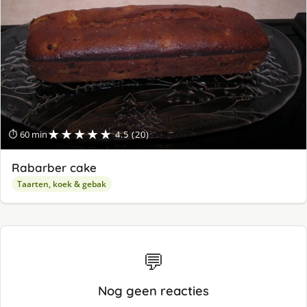
★★★★★
⏱ 60 min
4.5 (20)
Rabarber cake
Taarten, koek & gebak
💬
Nog geen reacties