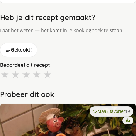
Heb je dit recept gemaakt?
Laat het weten — het komt in je kooklogboek te staan.
🍳
Gekookt!
Beoordeel dit recept
★
★
★
★
★
Probeer dit ook
Maak favoriet
19
👍