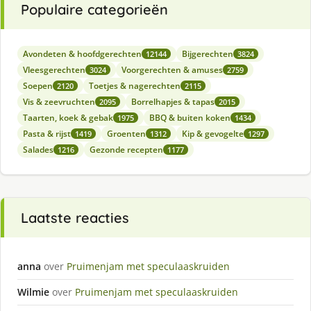
Populaire categorieën
Avondeten & hoofdgerechten
Bijgerechten
12144
3824
Vleesgerechten
Voorgerechten & amuses
3024
2759
Soepen
Toetjes & nagerechten
2120
2115
Vis & zeevruchten
Borrelhapjes & tapas
2095
2015
Taarten, koek & gebak
BBQ & buiten koken
1975
1434
Pasta & rijst
Groenten
Kip & gevogelte
1419
1312
1297
Salades
Gezonde recepten
1216
1177
Laatste reacties
anna
over
Pruimenjam met speculaaskruiden
Wilmie
over
Pruimenjam met speculaaskruiden