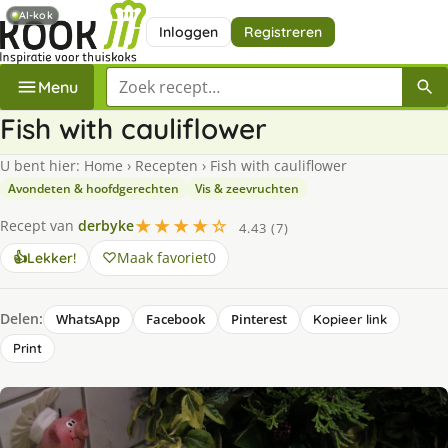
AI-kok
Inloggen
Registreren
Zoek een recept
Menu
Fish with cauliflower
U bent hier:
Home
›
Recepten
›
Fish with cauliflower
Avondeten & hoofdgerechten
Vis & zeevruchten
★★★★☆
Recept van
derbyke
4.43 (7)
Maak favoriet
0
👍
Lekker!
Delen:
WhatsApp
Facebook
Pinterest
Kopieer link
Print