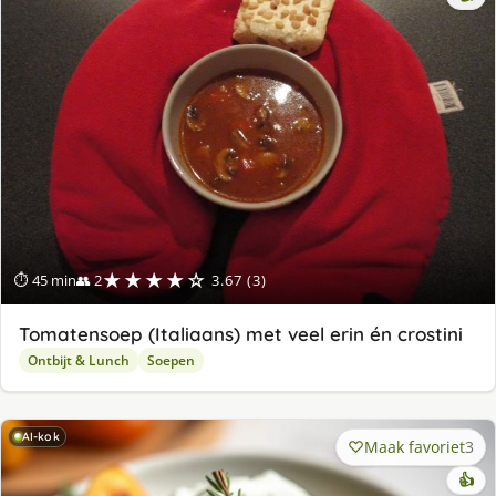
★★★★☆
⏱ 45 min
👥 2
3.67 (3)
Tomatensoep (Italiaans) met veel erin én crostini
Ontbijt & Lunch
Soepen
AI-kok
Maak favoriet
3
👍