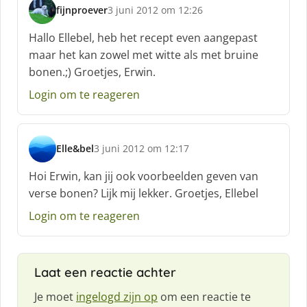
fijnproever
3 juni 2012 om 12:26
s
c
Hallo Ellebel, heb het recept even aangepast
h
maar het kan zowel met witte als met bruine
r
bonen.;) Groetjes, Erwin.
e
e
Login om te reageren
f
:
Elle&bel
3 juni 2012 om 12:17
s
c
Hoi Erwin, kan jij ook voorbeelden geven van
h
verse bonen? Lijk mij lekker. Groetjes, Ellebel
r
e
Login om te reageren
e
f
:
Laat een reactie achter
Je moet
ingelogd zijn op
om een reactie te