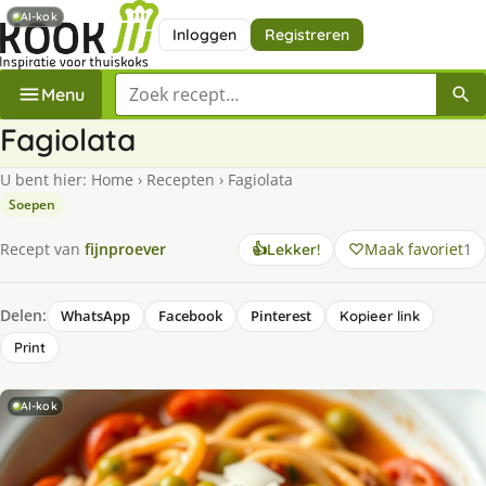
AI-kok
Inloggen
Registreren
Zoek een recept
Menu
Fagiolata
U bent hier:
Home
›
Recepten
›
Fagiolata
Soepen
Maak favoriet
1
Recept van
fijnproever
👍
Lekker!
Delen:
WhatsApp
Facebook
Pinterest
Kopieer link
Print
AI-kok