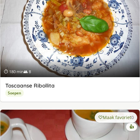
⏱ 180 min
👥 8
Toscaanse Ribollita
Soepen
Maak favoriet
0
👍