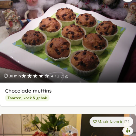
★★★★☆
⏱ 30 min
4.12 (52)
Chocolade muffins
Taarten, koek & gebak
Maak favoriet
21
👍