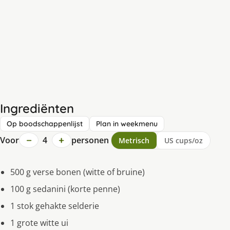
Ingrediënten
Op boodschappenlijst
Plan in weekmenu
−
+
Voor
4
personen
Metrisch
US cups/oz
500 g verse bonen (witte of bruine)
100 g sedanini (korte penne)
1 stok gehakte selderie
1 grote witte ui