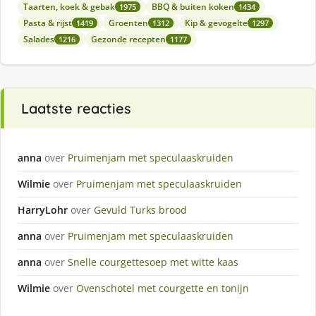
Taarten, koek & gebak
BBQ & buiten koken
1975
1434
Pasta & rijst
Groenten
Kip & gevogelte
1419
1312
1297
Salades
Gezonde recepten
1216
1177
Laatste reacties
anna
over
Pruimenjam met speculaaskruiden
Wilmie
over
Pruimenjam met speculaaskruiden
HarryLohr
over
Gevuld Turks brood
anna
over
Pruimenjam met speculaaskruiden
anna
over
Snelle courgettesoep met witte kaas
Wilmie
over
Ovenschotel met courgette en tonijn