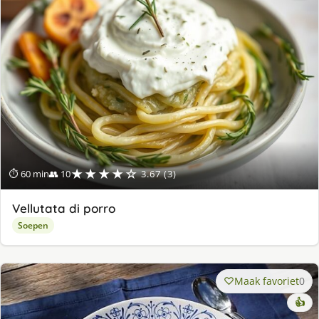
★★★★☆
⏱ 60 min
👥 10
3.67 (3)
Vellutata di porro
Soepen
Maak favoriet
0
👍