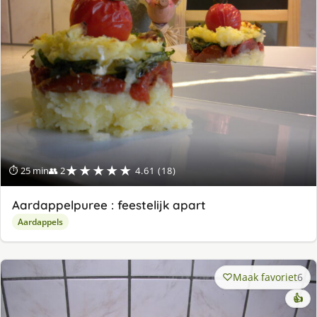
★★★★★
⏱ 25 min
👥 2
4.61 (18)
Aardappelpuree : feestelijk apart
Aardappels
Maak favoriet
6
👍