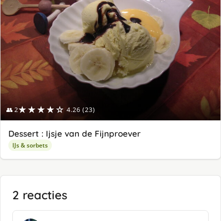
★★★★☆
👥 2
4.26 (23)
Dessert : Ijsje van de Fijnproever
IJs & sorbets
2 reacties