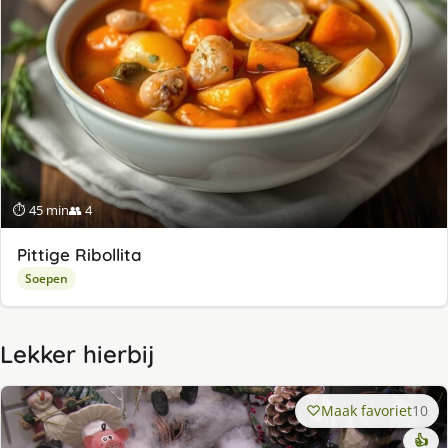
⏱ 45 min
👥 4
Pittige Ribollita
Soepen
Lekker hierbij
Maak favoriet
10
👍