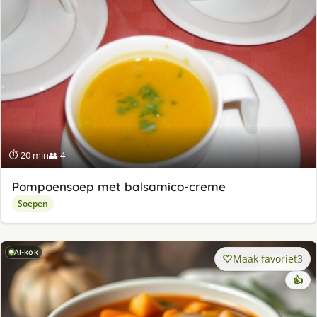
⏱ 20 min
👥 4
Pompoensoep met balsamico-creme
Soepen
AI-kok
Maak favoriet
3
👍