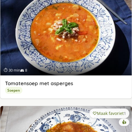
⏱ 30 min
👥 8
Tomatensoep met asperges
Soepen
Maak favoriet
1
👍