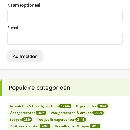
Naam (optioneel)
E-mail
Aanmelden
Populaire categorieën
Avondeten & hoofdgerechten
Bijgerechten
12144
3824
Vleesgerechten
Voorgerechten & amuses
3024
2759
Soepen
Toetjes & nagerechten
2120
2115
Vis & zeevruchten
Borrelhapjes & tapas
2095
2015