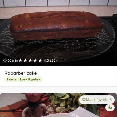
★★★★★
⏱ 60 min
4.5 (20)
Rabarber cake
Taarten, koek & gebak
Maak favoriet
3
👍