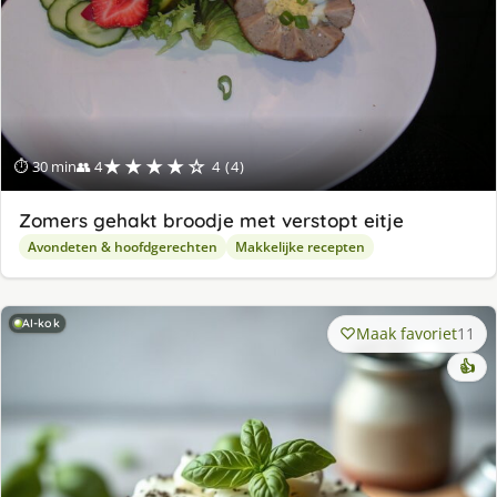
★★★★☆
⏱ 30 min
👥 4
4 (4)
Zomers gehakt broodje met verstopt eitje
Avondeten & hoofdgerechten
Makkelijke recepten
AI-kok
Maak favoriet
11
👍