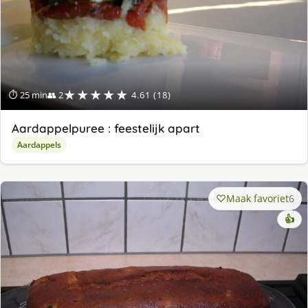
★★★★★
⏱ 25 min
👥 2
4.61 (18)
Aardappelpuree : feestelijk apart
Aardappels
Maak favoriet
6
👍