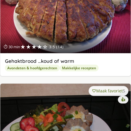
★★★★☆
⏱ 30 min
3.5 (14)
Gehaktbrood …koud of warm
Avondeten & hoofdgerechten
Makkelijke recepten
Maak favoriet
5
👍