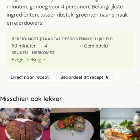
minuten, genoeg voor 4 personen. Belangrijkste
ingrediënten: tussenribstuk, groenten naar smaak
en eierdooiers.
BEREIDINGSTIJD
AANTAL PERSONEN
MOEILIJKHEID
60 minuten
4
Gemiddeld
KEUKEN
HERKOMST
Belgische
Belgie
Direct naar recept ↓
Beoordeel dit recept ★
Misschien ook lekker