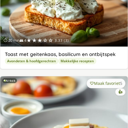
★★★☆☆
⏱ 20 min
👥 4
3.33 (3)
Toast met geitenkaas, basilicum en ontbijtspek
Avondeten & hoofdgerechten
Makkelijke recepten
AI-kok
Maak favoriet
5
👍