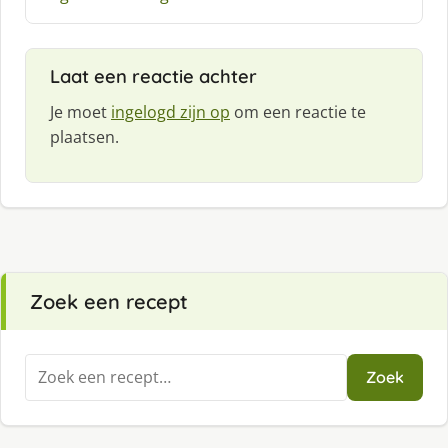
e
e
f
Laat een reactie achter
:
Je moet
ingelogd zijn op
om een reactie te
plaatsen.
Zoek een recept
Zoeken
Zoek
naar: