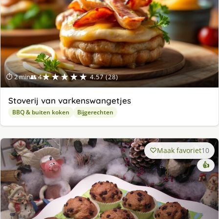
★★★★★
⏱ 2 min
👥 4
4.57 (28)
Stoverij van varkenswangetjes
BBQ & buiten koken
Bijgerechten
Maak favoriet
10
👍