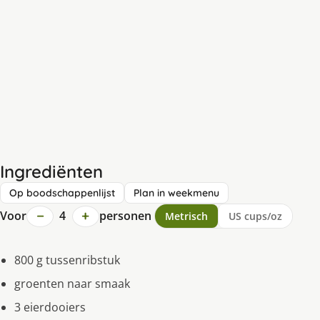
Ingrediënten
Op boodschappenlijst
Plan in weekmenu
−
+
Voor
4
personen
Metrisch
US cups/oz
800 g tussenribstuk
groenten naar smaak
3 eierdooiers