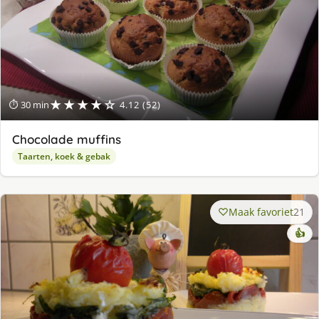
★★★★☆
⏱ 30 min
4.12 (52)
Chocolade muffins
Taarten, koek & gebak
Maak favoriet
21
👍