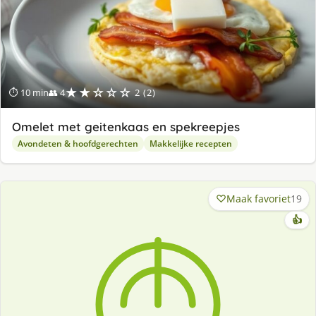
★★☆☆☆
⏱ 10 min
👥 4
2 (2)
Omelet met geitenkaas en spekreepjes
Avondeten & hoofdgerechten
Makkelijke recepten
Maak favoriet
19
👍