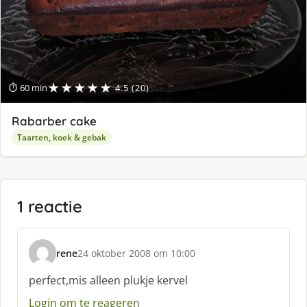
★★★★★
⏱ 60 min
4.5 (20)
Rabarber cake
Taarten, koek & gebak
1 reactie
rene
24 oktober 2008 om 10:00
s
c
perfect,mis alleen plukje kervel
h
Login om te reageren
r