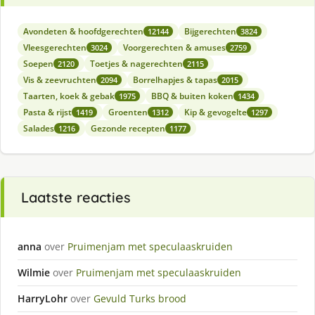
Avondeten & hoofdgerechten
Bijgerechten
12144
3824
Vleesgerechten
Voorgerechten & amuses
3024
2759
Soepen
Toetjes & nagerechten
2120
2115
Vis & zeevruchten
Borrelhapjes & tapas
2094
2015
Taarten, koek & gebak
BBQ & buiten koken
1975
1434
Pasta & rijst
Groenten
Kip & gevogelte
1419
1312
1297
Salades
Gezonde recepten
1216
1177
Laatste reacties
anna
over
Pruimenjam met speculaaskruiden
Wilmie
over
Pruimenjam met speculaaskruiden
HarryLohr
over
Gevuld Turks brood