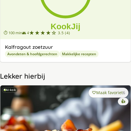
★★★★☆
⏱ 100 min
👥 4
3.5 (4)
Kalfragout zoetzuur
Avondeten & hoofdgerechten
Makkelijke recepten
Lekker hierbij
AI-kok
Maak favoriet
6
👍