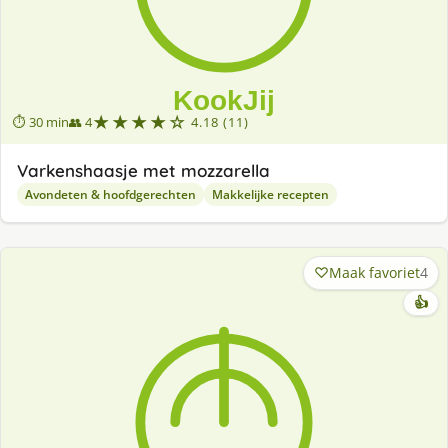
★★★★☆
⏱ 30 min
👥 4
4.18 (11)
Varkenshaasje met mozzarella
Avondeten & hoofdgerechten
Makkelijke recepten
Maak favoriet
4
👍