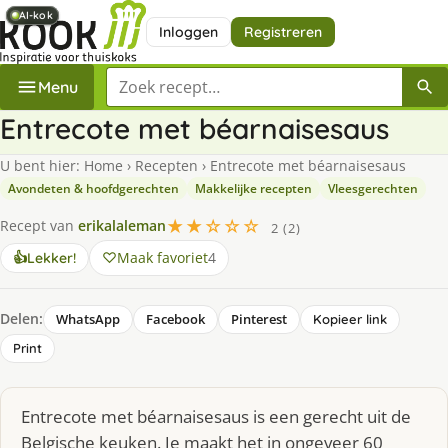
AI-kok
AI-kok
AI-kok
Inloggen
Registreren
Zoek een recept
Menu
Entrecote met béarnaisesaus
U bent hier:
Home
›
Recepten
›
Entrecote met béarnaisesaus
Avondeten & hoofdgerechten
Makkelijke recepten
Vleesgerechten
★★☆☆☆
Recept van
erikalaleman
2 (2)
Maak favoriet
4
👍
Lekker!
Delen:
WhatsApp
Facebook
Pinterest
Kopieer link
Print
Entrecote met béarnaisesaus is een gerecht uit de
Belgische keuken. Je maakt het in ongeveer 60