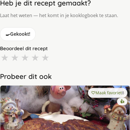
Heb je dit recept gemaakt?
Laat het weten — het komt in je kooklogboek te staan.
🍳
Gekookt!
Beoordeel dit recept
★
★
★
★
★
Probeer dit ook
Maak favoriet
8
👍