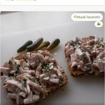
Maak favoriet
0
👍