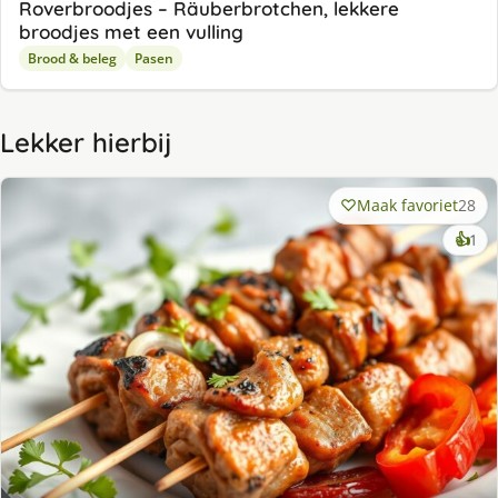
Roverbroodjes – Räuberbrotchen, lekkere
broodjes met een vulling
Brood & beleg
Pasen
Lekker hierbij
Maak favoriet
28
ke
👍
1
lek
ge