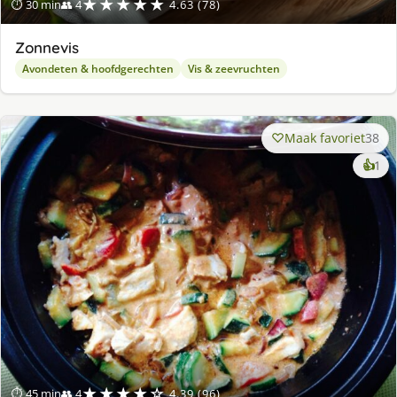
★★★★★
⏱ 30 min
👥 4
4.63 (78)
Zonnevis
Avondeten & hoofdgerechten
Vis & zeevruchten
Maak favoriet
38
ke
👍
1
lek
ge
★★★★☆
⏱ 45 min
👥 4
4.39 (96)