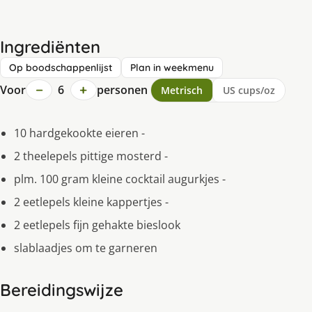
Ingrediënten
Op boodschappenlijst
Plan in weekmenu
−
+
Voor
6
personen
Metrisch
US cups/oz
10 hardgekookte eieren -
2 theelepels pittige mosterd -
plm. 100 gram kleine cocktail augurkjes -
2 eetlepels kleine kappertjes -
2 eetlepels fijn gehakte bieslook
slablaadjes om te garneren
Bereidingswijze