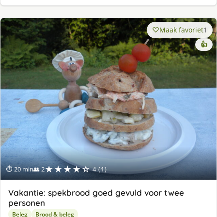
Maak favoriet
1
👍
★★★★☆
⏱ 20 min
👥 2
4 (1)
Vakantie: spekbrood goed gevuld voor twee
personen
Beleg
Brood & beleg