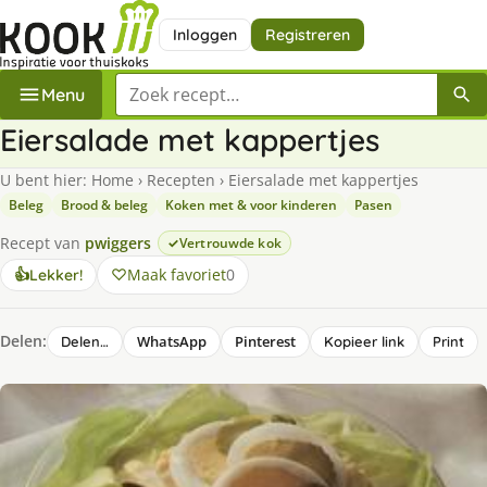
Inloggen
Registreren
Zoek een recept
Menu
Eiersalade met kappertjes
U bent hier:
Home
›
Recepten
›
Eiersalade met kappertjes
Beleg
Brood & beleg
Koken met & voor kinderen
Pasen
Recept van
pwiggers
Vertrouwde kok
Maak favoriet
0
👍
Lekker!
Delen:
WhatsApp
Pinterest
Delen…
Kopieer link
Print