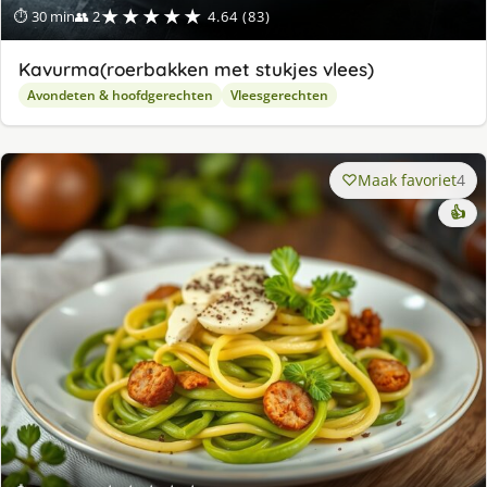
★★★★★
⏱ 30 min
👥 2
4.64 (83)
Kavurma(roerbakken met stukjes vlees)
Avondeten & hoofdgerechten
Vleesgerechten
Maak favoriet
4
👍