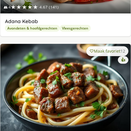
★★★★★
👥 4
4.67 (141)
Adana Kebab
Avondeten & hoofdgerechten
Vleesgerechten
Maak favoriet
12
👍