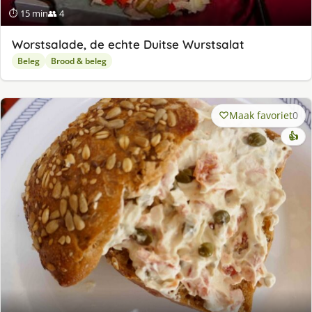
⏱ 15 min
👥 4
Worstsalade, de echte Duitse Wurstsalat
Beleg
Brood & beleg
Maak favoriet
0
👍