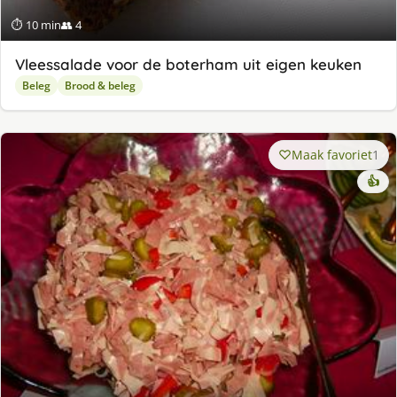
⏱ 10 min
👥 4
Vleessalade voor de boterham uit eigen keuken
Beleg
Brood & beleg
Maak favoriet
1
👍