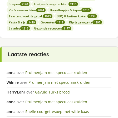
Soepen
Toetjes & nagerechten
2120
2115
Vis & zeevruchten
Borrelhapjes & tapas
2094
2015
Taarten, koek & gebak
BBQ & buiten koken
1975
1434
Pasta & rijst
Groenten
Kip & gevogelte
1419
1312
1297
Salades
Gezonde recepten
1216
1177
Laatste reacties
anna
over
Pruimenjam met speculaaskruiden
Wilmie
over
Pruimenjam met speculaaskruiden
HarryLohr
over
Gevuld Turks brood
anna
over
Pruimenjam met speculaaskruiden
anna
over
Snelle courgettesoep met witte kaas