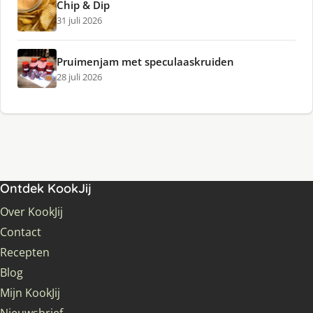
Chip & Dip
31 juli 2026
Pruimenjam met speculaaskruiden
28 juli 2026
Ontdek KookJij
Over KookJij
Contact
Recepten
Blog
Mijn KookJij
Nieuwsbrief