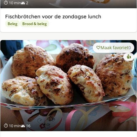
⏱ 10 min
👥 2
Fischbrötchen voor de zondagse lunch
Beleg
Brood & beleg
Maak favoriet
0
👍
⏱ 10 min
👥 16