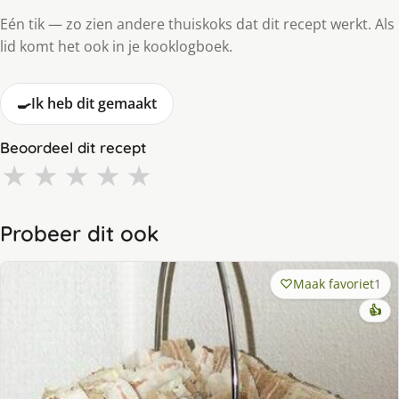
Eén tik — zo zien andere thuiskoks dat dit recept werkt. Als
lid komt het ook in je kooklogboek.
🍳
Ik heb dit gemaakt
Beoordeel dit recept
★
★
★
★
★
Probeer dit ook
Maak favoriet
1
👍