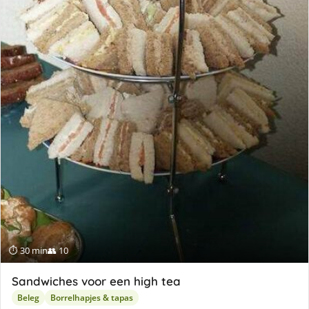
⏱ 30 min
👥 10
Sandwiches voor een high tea
Beleg
Borrelhapjes & tapas