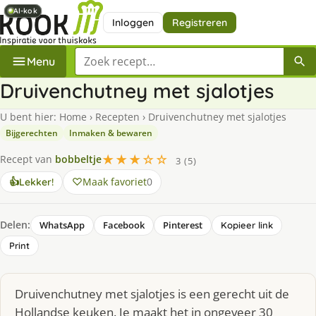
AI-kok
AI-kok
AI-kok
Inloggen
Registreren
Zoek een recept
Menu
Druivenchutney met sjalotjes
U bent hier:
Home
›
Recepten
›
Druivenchutney met sjalotjes
Bijgerechten
Inmaken & bewaren
★★★☆☆
Recept van
bobbeltje
3 (5)
Maak favoriet
0
👍
Lekker!
Delen:
WhatsApp
Facebook
Pinterest
Kopieer link
Print
Druivenchutney met sjalotjes is een gerecht uit de
Hollandse keuken. Je maakt het in ongeveer 30