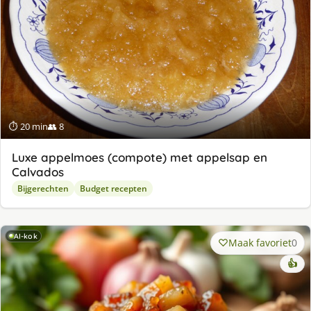
⏱ 20 min
👥 8
Luxe appelmoes (compote) met appelsap en
Calvados
Bijgerechten
Budget recepten
AI-kok
Maak favoriet
0
👍