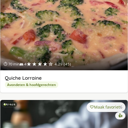
★★★★☆
⏱ 70 min
👥 4
4.29 (45)
Quiche Lorraine
Avondeten & hoofdgerechten
AI-kok
Maak favoriet
6
👍