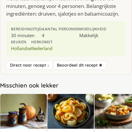
minuten, genoeg voor 4 personen. Belangrijkste
ingrediënten: druiven, sjalotjes en balsamicoazijn.
BEREIDINGSTIJD
AANTAL PERSONEN
MOEILIJKHEID
30 minuten
4
Makkelijk
KEUKEN
HERKOMST
Hollandse
Nederland
Direct naar recept ↓
Beoordeel dit recept ★
Misschien ook lekker