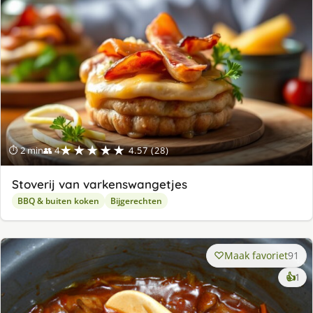
★★★★★
⏱ 2 min
👥 4
4.57 (28)
Stoverij van varkenswangetjes
BBQ & buiten koken
Bijgerechten
Maak favoriet
91
ke
👍
1
lek
ge