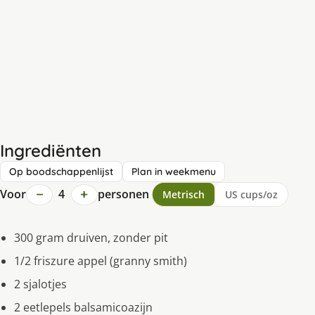
Ingrediënten
Op boodschappenlijst
Plan in weekmenu
−
+
Voor
4
personen
Metrisch
US cups/oz
300 gram druiven, zonder pit
1/2 friszure appel (granny smith)
2 sjalotjes
2 eetlepels balsamicoazijn