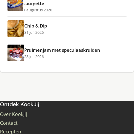
courgette
1 augustus 2026
Chip & Dip
31 juli 2026
Pruimenjam met speculaaskruiden
28 juli 2026
Ontdek KookJij
Over KookJij
Contact
Recepten