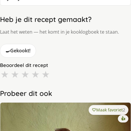
Heb je dit recept gemaakt?
Laat het weten — het komt in je kooklogboek te staan.
🍳
Gekookt!
Beoordeel dit recept
★
★
★
★
★
Probeer dit ook
Maak favoriet
2
👍