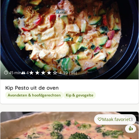
ge
★★★★☆
⏱ 45 min
👥 4
4.39 (96)
Kip Pesto uit de oven
Avondeten & hoofdgerechten
Kip & gevogelte
Maak favoriet
3
👍