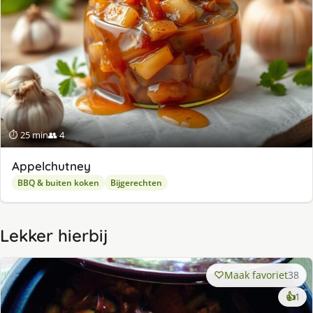
⏱ 25 min
👥 4
Appelchutney
BBQ & buiten koken
Bijgerechten
Lekker hierbij
Maak favoriet
38
ke
👍
1
lek