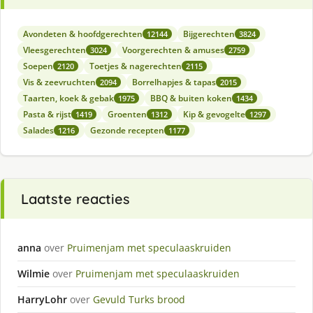
Avondeten & hoofdgerechten
Bijgerechten
12144
3824
Vleesgerechten
Voorgerechten & amuses
3024
2759
Soepen
Toetjes & nagerechten
2120
2115
Vis & zeevruchten
Borrelhapjes & tapas
2094
2015
Taarten, koek & gebak
BBQ & buiten koken
1975
1434
Pasta & rijst
Groenten
Kip & gevogelte
1419
1312
1297
Salades
Gezonde recepten
1216
1177
Laatste reacties
anna
over
Pruimenjam met speculaaskruiden
Wilmie
over
Pruimenjam met speculaaskruiden
HarryLohr
over
Gevuld Turks brood