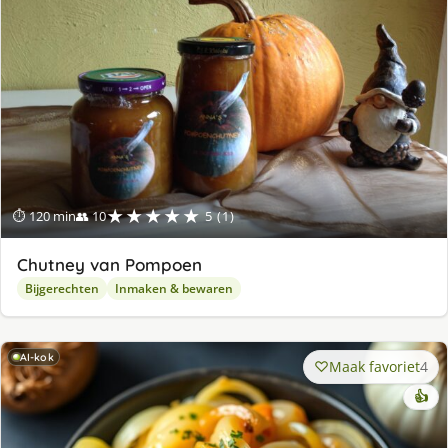
★★★★★
⏱ 120 min
👥 10
5 (1)
Chutney van Pompoen
Bijgerechten
Inmaken & bewaren
AI-kok
Maak favoriet
4
👍