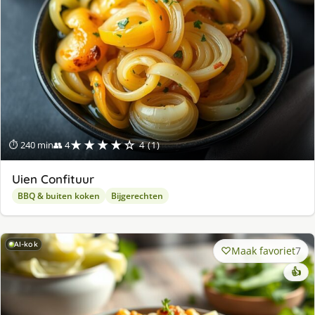
★★★★☆
⏱ 240 min
👥 4
4 (1)
Uien Confituur
BBQ & buiten koken
Bijgerechten
AI-kok
Maak favoriet
7
👍