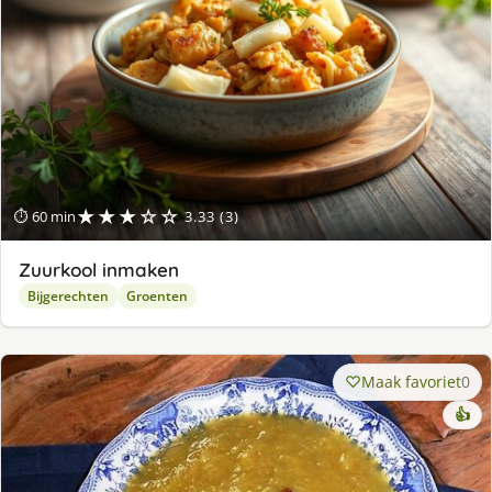
★★★☆☆
⏱ 60 min
3.33 (3)
Zuurkool inmaken
Bijgerechten
Groenten
Maak favoriet
0
👍