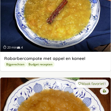
⏱ 20 min
👥 4
Rabarbercompote met appel en kaneel
Bijgerechten
Budget recepten
Maak favoriet
1
👍