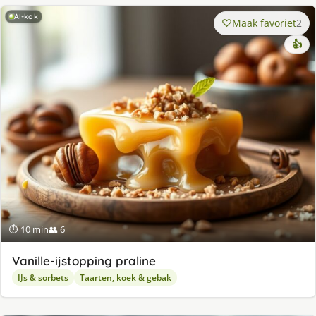
AI-kok
Maak favoriet
2
👍
⏱ 10 min
👥 6
Va­nil­le-ijstop­ping pra­li­ne
IJs & sorbets
Taarten, koek & gebak