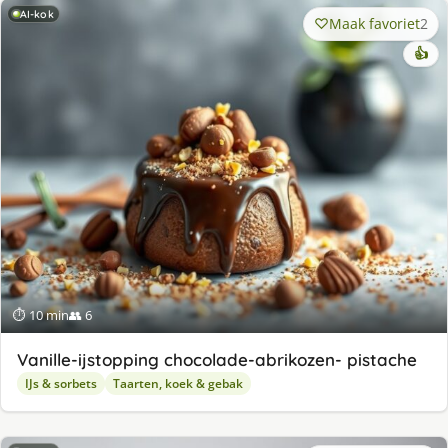
AI-kok
Maak favoriet
2
👍
⏱ 10 min
👥 6
Va­nil­le-ijstop­ping cho­co­la­de-abri­ko­zen- pis­ta­che
IJs & sorbets
Taarten, koek & gebak