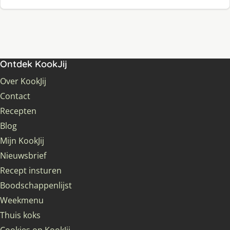
Ontdek KookJij
Over KookJij
Contact
Recepten
Blog
Mijn KookJij
Nieuwsbrief
Recept insturen
Boodschappenlijst
Weekmenu
Thuis koks