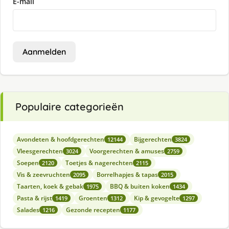
E-mail
Aanmelden
Populaire categorieën
Avondeten & hoofdgerechten
Bijgerechten
12144
3824
Vleesgerechten
Voorgerechten & amuses
3024
2759
Soepen
Toetjes & nagerechten
2120
2115
Vis & zeevruchten
Borrelhapjes & tapas
2095
2015
Taarten, koek & gebak
BBQ & buiten koken
1975
1434
Pasta & rijst
Groenten
Kip & gevogelte
1419
1312
1297
Salades
Gezonde recepten
1216
1177