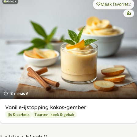
AI-kok
Maak favoriet
2
👍
⏱ 10 min
👥 6
Va­nil­le-ijstop­ping ko­kos-gem­ber
IJs & sorbets
Taarten, koek & gebak