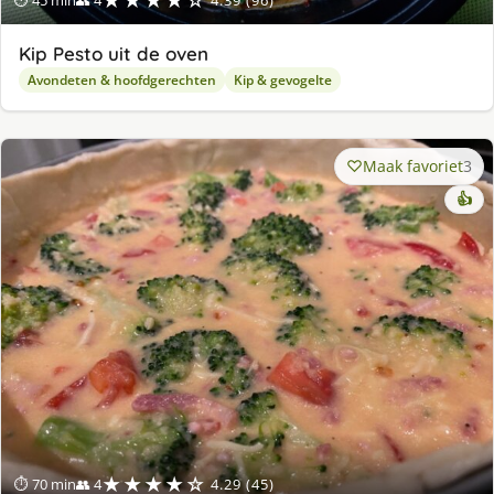
★★★★☆
⏱ 45 min
👥 4
4.39 (96)
Kip Pesto uit de oven
Avondeten & hoofdgerechten
Kip & gevogelte
Maak favoriet
3
👍
★★★★☆
⏱ 70 min
👥 4
4.29 (45)