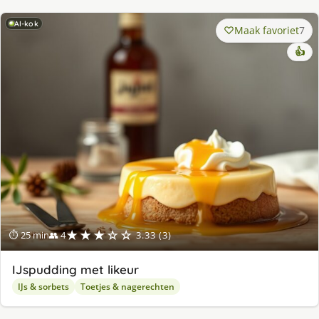
AI-kok
Maak favoriet
7
👍
★★★☆☆
⏱ 25 min
👥 4
3.33 (3)
IJspudding met likeur
IJs & sorbets
Toetjes & nagerechten