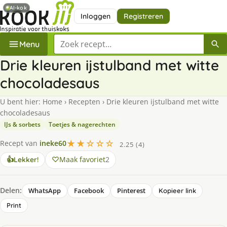
AI-kok
Inloggen
Registreren
Zoek een recept
Menu
Drie kleuren ijstulband met witte
chocoladesaus
U bent hier:
Home
›
Recepten
›
Drie kleuren ijstulband met witte
chocoladesaus
IJs & sorbets
Toetjes & nagerechten
★★☆☆☆
Recept van
ineke60
2.25 (4)
Maak favoriet
2
👍
Lekker!
Delen:
WhatsApp
Facebook
Pinterest
Kopieer link
Print