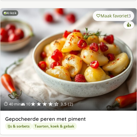
AI-kok
Maak favoriet
3
👍
★★★★☆
⏱ 40 min
👥 10
3.5 (2)
Gepocheerde peren met piment
IJs & sorbets
Taarten, koek & gebak