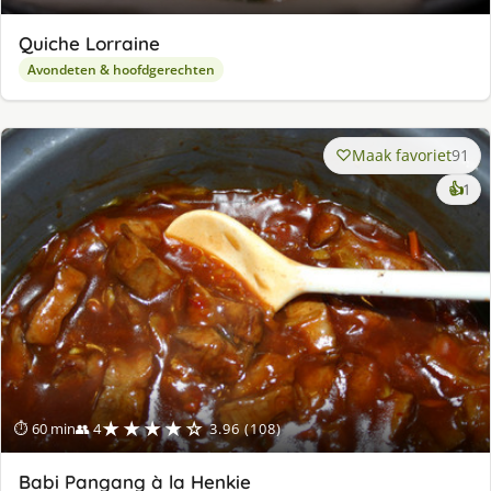
Quiche Lorraine
Avondeten & hoofdgerechten
Maak favoriet
91
ke
👍
1
lek
ge
★★★★☆
⏱ 60 min
👥 4
3.96 (108)
Babi Pangang à la Henkie