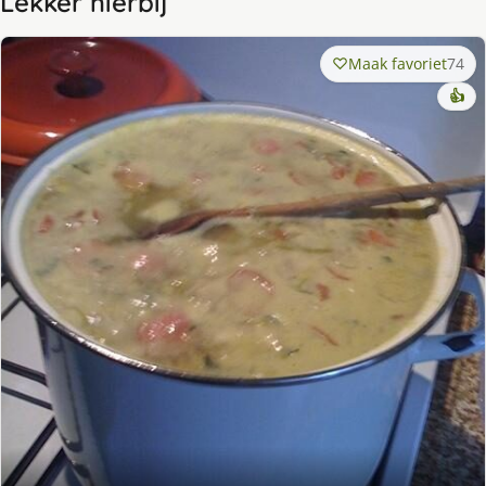
Lekker hierbij
Maak favoriet
74
👍