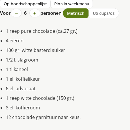
Op boodschappenlijst
Plan in weekmenu
−
+
Voor
6
personen
Metrisch
US cups/oz
1 reep pure chocolade (ca.27 gr.)
4 eieren
100 gr. witte basterd suiker
1/2 l. slagroom
1 tl kaneel
1 el. koffielikeur
6 el. advocaat
1 reep witte chocolade (150 gr.)
8 el. koffieroom
12 chocolade garnituur naar keus.