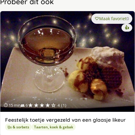
Probeer dit ook
Maak favoriet
0
👍
★★★★☆
⏱ 15 min
👥 6
4 (1)
Feestelijk toetje vergezeld van een glaasje likeur
IJs & sorbets
Taarten, koek & gebak