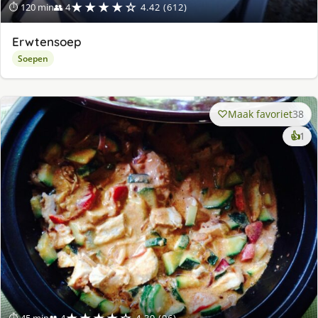
★★★★☆
⏱ 120 min
👥 4
4.42 (612)
Erwtensoep
Soepen
Maak favoriet
38
ke
👍
1
lek
ge