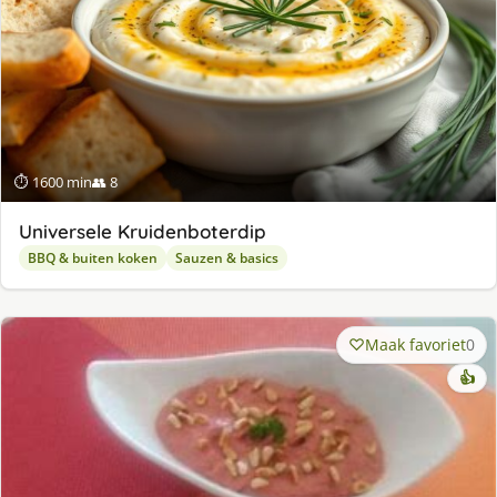
⏱ 1600 min
👥 8
Universele Kruidenboterdip
BBQ & buiten koken
Sauzen & basics
Maak favoriet
0
👍