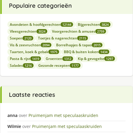
Populaire categorieën
Avondeten & hoofdgerechten
Bijgerechten
12144
3824
Vleesgerechten
Voorgerechten & amuses
3024
2759
Soepen
Toetjes & nagerechten
2120
2115
Vis & zeevruchten
Borrelhapjes & tapas
2094
2015
Taarten, koek & gebak
BBQ & buiten koken
1975
1434
Pasta & rijst
Groenten
Kip & gevogelte
1419
1312
1297
Salades
Gezonde recepten
1216
1177
Laatste reacties
anna
over
Pruimenjam met speculaaskruiden
Wilmie
over
Pruimenjam met speculaaskruiden