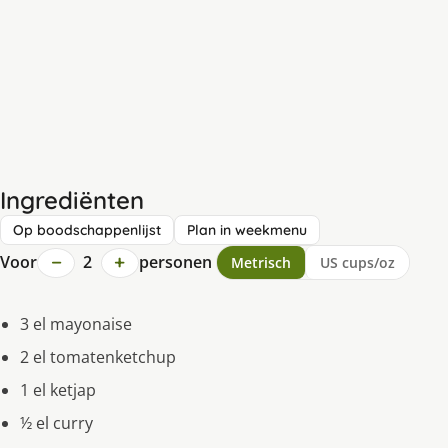
Ingrediënten
Op boodschappenlijst
Plan in weekmenu
−
+
Voor
2
personen
Metrisch
US cups/oz
3 el mayonaise
2 el tomatenketchup
1 el ketjap
½ el curry