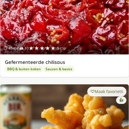
★★★★★
⏱ 45 min
👥 10
5 (1)
Gefermenteerde chilisaus
BBQ & buiten koken
Sauzen & basics
Maak favoriet
6
👍