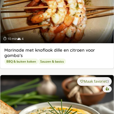
⏱ 10 min
👥 4
Marinade met knoflook dille en citroen voor
gamba’s
BBQ & buiten koken
Sauzen & basics
Maak favoriet
3
👍