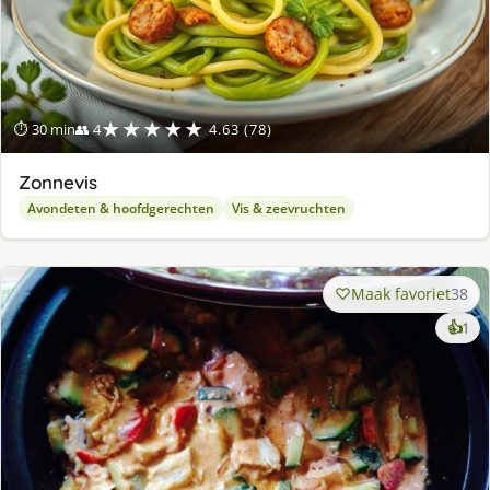
★★★★★
⏱ 30 min
👥 4
4.63 (78)
Zonnevis
Avondeten & hoofdgerechten
Vis & zeevruchten
Maak favoriet
38
ke
👍
1
lek
ge