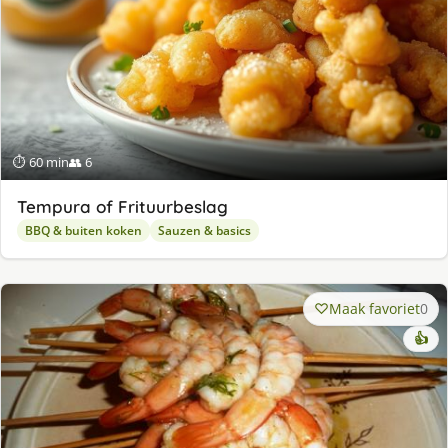
⏱ 60 min
👥 6
Tempura of Frituurbeslag
BBQ & buiten koken
Sauzen & basics
Maak favoriet
0
👍