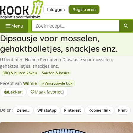
Inloggen
Registreren
Zoek een recept
Menu
Dipsausje voor mosselen,
gehaktballetjes, snackjes enz.
U bent hier:
Home
›
Recepten
›
Dipsausje voor mosselen,
gehaktballetjes, snackjes enz.
BBQ & buiten koken
Sauzen & basics
Recept van
Wilmie
Vertrouwde kok
Maak favoriet
0
👍
Lekker!
Delen:
WhatsApp
Pinterest
Delen…
Kopieer link
Print