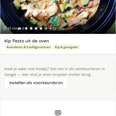
★★★★☆
⏱ 45 min
👥 4
4.39 (96)
Kip Pesto uit de oven
Avondeten & hoofdgerechten
Kip & gevogelte
Kook je vaker met KookJij? Stel ons in als voorkeursbron in
Google — dan vind je onze recepten sneller terug.
Instellen als voorkeursbron
💬