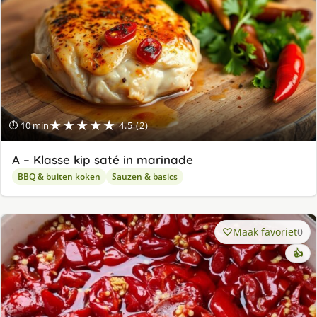
★★★★★
⏱ 10 min
4.5 (2)
A – Klasse kip saté in marinade
BBQ & buiten koken
Sauzen & basics
Maak favoriet
0
👍