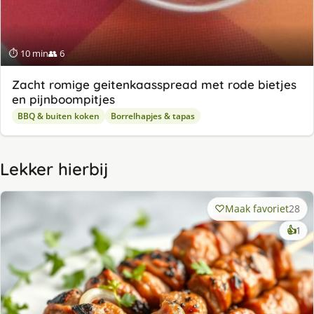
⏱ 10 min
👥 6
Zacht romige geitenkaasspread met rode bietjes
en pijnboompitjes
BBQ & buiten koken
Borrelhapjes & tapas
Lekker hierbij
Maak favoriet
28
ke
👍
1
lek
ge