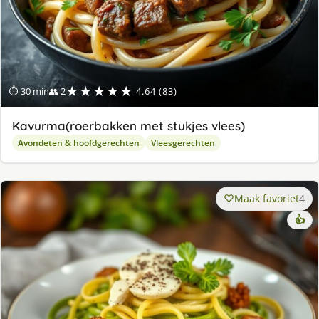
★★★★★
⏱ 30 min
👥 2
4.64 (83)
Kavurma(roerbakken met stukjes vlees)
Avondeten & hoofdgerechten
Vleesgerechten
Maak favoriet
4
👍