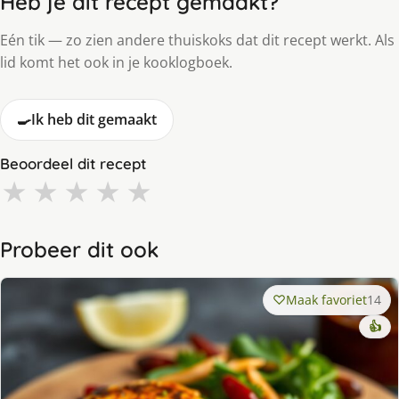
Heb je dit recept gemaakt?
Eén tik — zo zien andere thuiskoks dat dit recept werkt. Als
lid komt het ook in je kooklogboek.
🍳
Ik heb dit gemaakt
Beoordeel dit recept
★
★
★
★
★
Probeer dit ook
Maak favoriet
14
👍