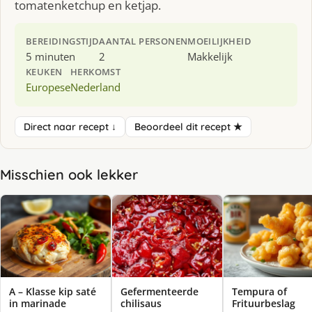
tomatenketchup en ketjap.
BEREIDINGSTIJD
AANTAL PERSONEN
MOEILIJKHEID
5 minuten
2
Makkelijk
KEUKEN
HERKOMST
Europese
Nederland
Direct naar recept ↓
Beoordeel dit recept ★
Misschien ook lekker
A – Klasse kip saté
Gefermenteerde
Tempura of
in marinade
chilisaus
Frituurbeslag