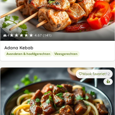
★★★★★
👥 4
4.67 (141)
Adana Kebab
Avondeten & hoofdgerechten
Vleesgerechten
Maak favoriet
12
👍