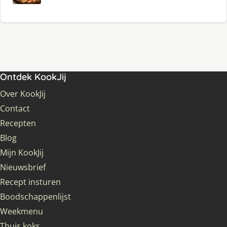
Ontdek KookJij
Over KookJij
Contact
Recepten
Blog
Mijn KookJij
Nieuwsbrief
Recept insturen
Boodschappenlijst
Weekmenu
Thuis koks