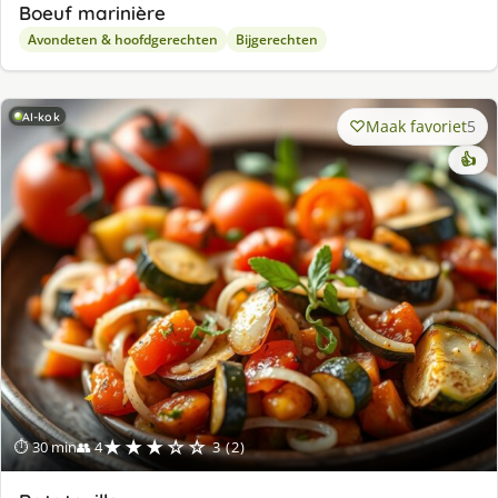
Boeuf marinière
Avondeten & hoofdgerechten
Bijgerechten
AI-kok
Maak favoriet
5
👍
★★★☆☆
⏱ 30 min
👥 4
3 (2)