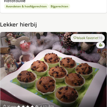
Ratatouille
Avondeten & hoofdgerechten
Bijgerechten
Lekker hierbij
Maak favoriet
10
👍
★★★★☆
⏱ 30 min
4.12 (52)