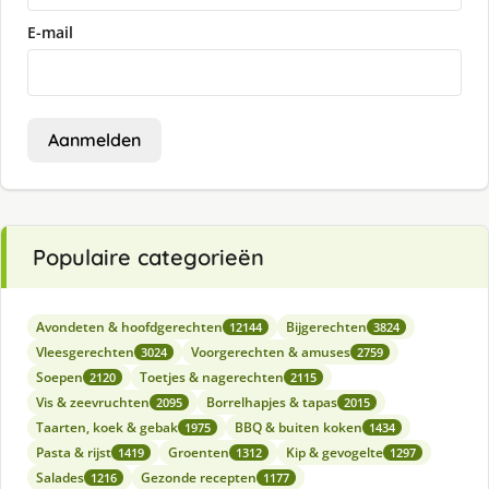
E-mail
Aanmelden
Populaire categorieën
Avondeten & hoofdgerechten
Bijgerechten
12144
3824
Vleesgerechten
Voorgerechten & amuses
3024
2759
Soepen
Toetjes & nagerechten
2120
2115
Vis & zeevruchten
Borrelhapjes & tapas
2095
2015
Taarten, koek & gebak
BBQ & buiten koken
1975
1434
Pasta & rijst
Groenten
Kip & gevogelte
1419
1312
1297
Salades
Gezonde recepten
1216
1177