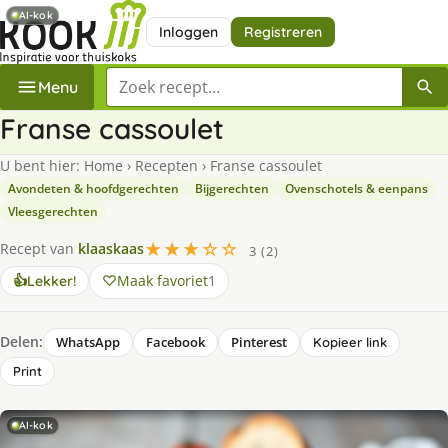
AI-kok
Inloggen
Registreren
Zoek een recept
Menu
Franse cassoulet
U bent hier:
Home
›
Recepten
›
Franse cassoulet
Avondeten & hoofdgerechten
Bijgerechten
Ovenschotels & eenpans
Vleesgerechten
★★★☆☆
Recept van
klaaskaas
3 (2)
Maak favoriet
1
👍
Lekker!
Delen:
WhatsApp
Facebook
Pinterest
Kopieer link
Print
AI-kok