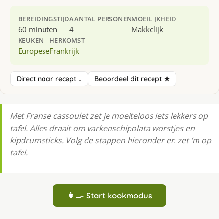
BEREIDINGSTIJD
AANTAL PERSONEN
MOEILIJKHEID
60 minuten
4
Makkelijk
KEUKEN
HERKOMST
Europese
Frankrijk
Direct naar recept ↓
Beoordeel dit recept ★
Met Franse cassoulet zet je moeiteloos iets lekkers op
tafel. Alles draait om varkenschipolata worstjes en
kipdrumsticks. Volg de stappen hieronder en zet ‘m op
tafel.
👩‍🍳 Start kookmodus