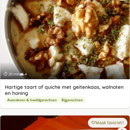
⏱ 20 min
👥 4
Hartige taart of quiche met geitenkaas, walnoten
en honing
Avondeten & hoofdgerechten
Bijgerechten
Maak favoriet
1