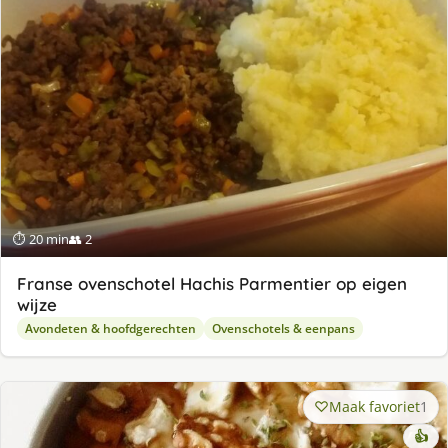
⏱ 20 min
👥 2
Franse ovenschotel Hachis Parmentier op eigen
wijze
Avondeten & hoofdgerechten
Ovenschotels & eenpans
Maak favoriet
1
👍