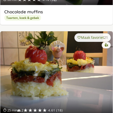
Chocolade muffins
Taarten, koek & gebak
Maak favoriet
21
👍
★★★★★
⏱ 25 min
👥 2
4.61 (18)