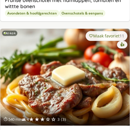
Franse ovenschotel met hamlappen, tomaten en
wittte bonen
Avondeten & hoofdgerechten
Ovenschotels & eenpans
AI-kok
Maak favoriet
11
👍
★★★☆☆
⏱ 540 min
👥 4
3 (3)