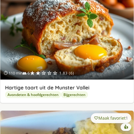
★★☆☆☆
⏱ 110 min
👥 6
1.83 (6)
Hartige taart uit de Munster Vallei
Avondeten & hoofdgerechten
Bijgerechten
Maak favoriet
1
👍