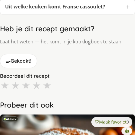
Uit welke keuken komt Franse cassoulet?
Heb je dit recept gemaakt?
Laat het weten — het komt in je kooklogboek te staan.
🍳
Gekookt!
Beoordeel dit recept
★
★
★
★
★
Probeer dit ook
AI-kok
Maak favoriet
9
👍