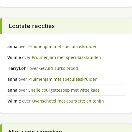
Laatste reacties
anna
over
Pruimenjam met speculaaskruiden
Wilmie
over
Pruimenjam met speculaaskruiden
HarryLohr
over
Gevuld Turks brood
anna
over
Pruimenjam met speculaaskruiden
anna
over
Snelle courgettesoep met witte kaas
Wilmie
over
Ovenschotel met courgette en tonijn
Nieuwste recepten