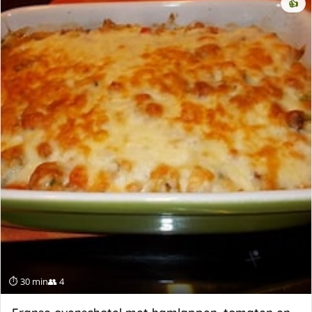
👍
⏱ 30 min
👥 4