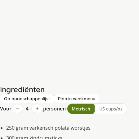
Ingrediënten
Op boodschappenlijst
Plan in weekmenu
−
+
Voor
4
personen
Metrisch
US cups/oz
250 gram varkenschipolata worstjes
300 gram kipdrumsticks