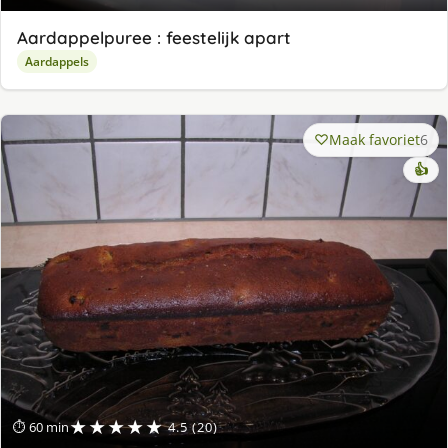
Aardappelpuree : feestelijk apart
Aardappels
Maak favoriet
6
👍
★★★★★
⏱ 60 min
4.5 (20)