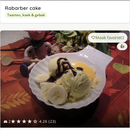
Rabarber cake
Taarten, koek & gebak
Maak favoriet
3
👍
★★★★☆
👥 2
4.26 (23)