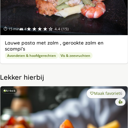
★★★★☆
⏱ 15 min
👥 4
4.4 (15)
Lauwe pasta met zalm , gerookte zalm en
scampi’s
Avondeten & hoofdgerechten
Vis & zeevruchten
Lekker hierbij
AI-kok
Maak favoriet
6
👍