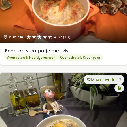
★★★★☆
⏱ 15 min
👥 2
4.37 (19)
Februari stoofpotje met vis
Avondeten & hoofdgerechten
Ovenschotels & eenpans
Maak favoriet
13
👍