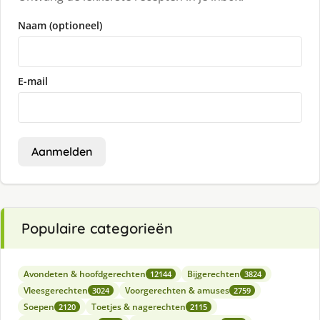
Naam (optioneel)
E-mail
Aanmelden
Populaire categorieën
Avondeten & hoofdgerechten
Bijgerechten
12144
3824
Vleesgerechten
Voorgerechten & amuses
3024
2759
Soepen
Toetjes & nagerechten
2120
2115