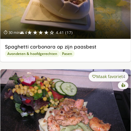
★★★★☆
⏱ 30 min
👥 4
4.41 (17)
Spaghetti carbonara op zijn paasbest
Avondeten & hoofdgerechten
Pasen
Maak favoriet
4
👍