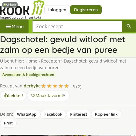
AI-kok
Inloggen
Registreren
Zoek een recept
Menu
Dagschotel: gevuld witloof met
zalm op een bedje van puree
U bent hier:
Home
›
Recepten
›
Dagschotel: gevuld witloof met
zalm op een bedje van puree
Avondeten & hoofdgerechten
★★★★★
Recept van
derbyke
5 (2)
Maak favoriet
5
👍
Lekker!
Delen:
WhatsApp
Facebook
Pinterest
Kopieer link
Print