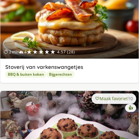
★★★★★
⏱ 2 min
👥 4
4.57 (28)
Stoverij van varkenswangetjes
BBQ & buiten koken
Bijgerechten
Maak favoriet
10
👍