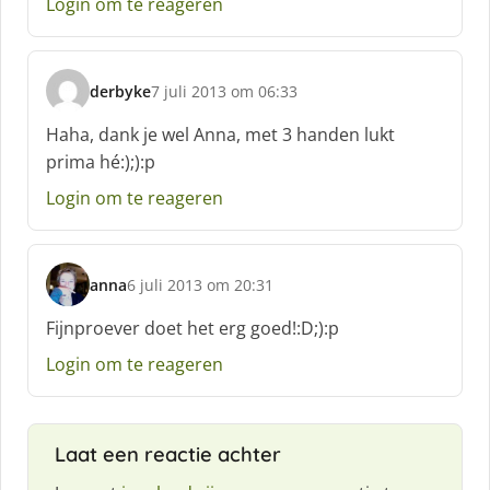
Login om te reageren
r
e
e
f
derbyke
7 juli 2013 om 06:33
:
s
c
Haha, dank je wel Anna, met 3 handen lukt
h
prima hé:);):p
r
e
Login om te reageren
e
f
:
anna
6 juli 2013 om 20:31
s
c
Fijnproever doet het erg goed!:D;):p
h
Login om te reageren
r
e
e
f
Laat een reactie achter
: