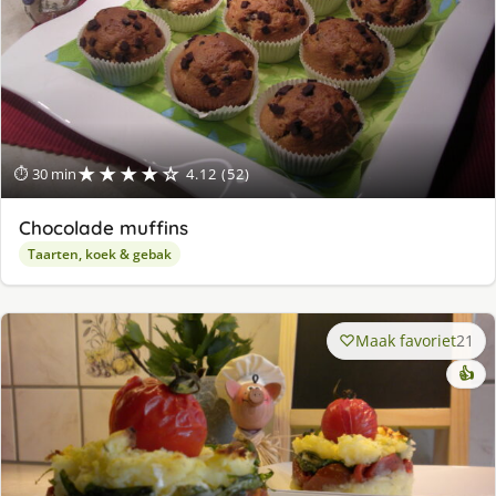
★★★★☆
⏱ 30 min
4.12 (52)
Chocolade muffins
Taarten, koek & gebak
Maak favoriet
21
👍