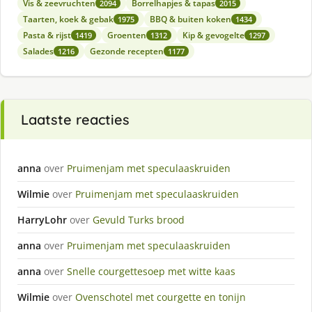
Vis & zeevruchten
Borrelhapjes & tapas
2094
2015
Taarten, koek & gebak
BBQ & buiten koken
1975
1434
Pasta & rijst
Groenten
Kip & gevogelte
1419
1312
1297
Salades
Gezonde recepten
1216
1177
Laatste reacties
anna
over
Pruimenjam met speculaaskruiden
Wilmie
over
Pruimenjam met speculaaskruiden
HarryLohr
over
Gevuld Turks brood
anna
over
Pruimenjam met speculaaskruiden
anna
over
Snelle courgettesoep met witte kaas
Wilmie
over
Ovenschotel met courgette en tonijn