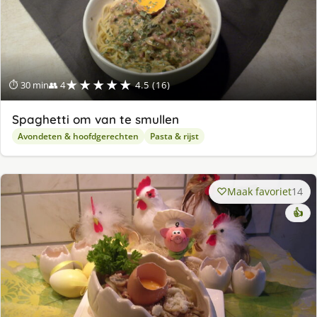
★★★★★
⏱ 30 min
👥 4
4.5 (16)
Spaghetti om van te smullen
Avondeten & hoofdgerechten
Pasta & rijst
Maak favoriet
14
👍