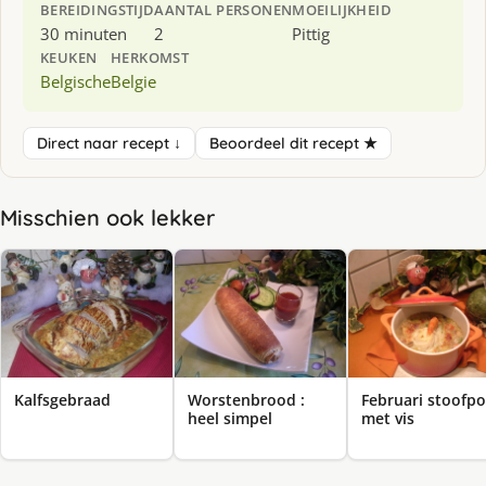
BEREIDINGSTIJD
AANTAL PERSONEN
MOEILIJKHEID
30 minuten
2
Pittig
KEUKEN
HERKOMST
Belgische
Belgie
Direct naar recept ↓
Beoordeel dit recept ★
Misschien ook lekker
Kalfsgebraad
Worstenbrood :
Februari stoofpo
heel simpel
met vis