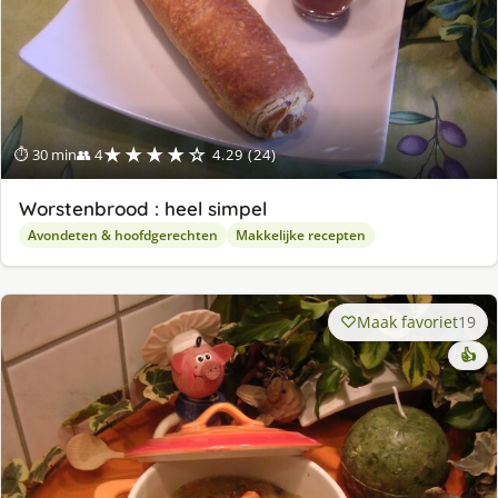
★★★★☆
⏱ 30 min
👥 4
4.29 (24)
Worstenbrood : heel simpel
Avondeten & hoofdgerechten
Makkelijke recepten
Maak favoriet
19
👍