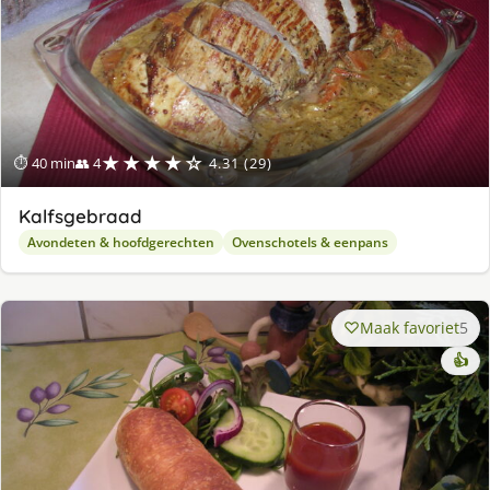
★★★★☆
⏱ 40 min
👥 4
4.31 (29)
Kalfsgebraad
Avondeten & hoofdgerechten
Ovenschotels & eenpans
Maak favoriet
5
👍