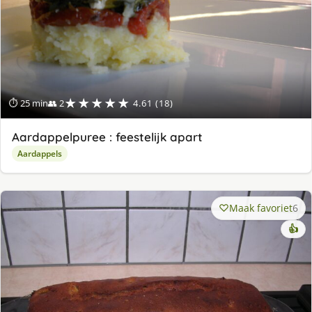
★★★★★
⏱ 25 min
👥 2
4.61 (18)
Aardappelpuree : feestelijk apart
Aardappels
Maak favoriet
6
👍