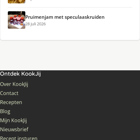
Pruimenjam met speculaaskruiden
28 juli 2026
Ontdek KookJij
Over KookJij
Contact
Recepten
Blog
Mijn KookJij
Nieuwsbrief
Recept insturen