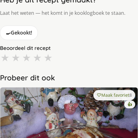
Laat het weten — het komt in je kooklogboek te staan.
🍳
Gekookt!
Beoordeel dit recept
★
★
★
★
★
Probeer dit ook
Maak favoriet
8
👍