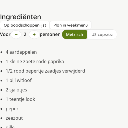
Ingrediënten
Op boodschappenlijst
Plan in weekmenu
−
+
Voor
2
personen
Metrisch
US cups/oz
4 aardappelen
1 kleine zoete rode paprika
1/2 rood pepertje zaadjes verwijderd
1 pijl witloof
2 sjalotjes
1 teentje look
peper
zeezout
dille