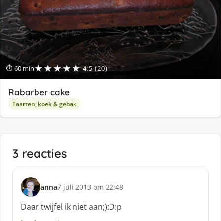
★★★★★
⏱ 60 min
4.5 (20)
Rabarber cake
Taarten, koek & gebak
3 reacties
anna
7 juli 2013 om 22:48
s
c
Daar twijfel ik niet aan;):D:p
h