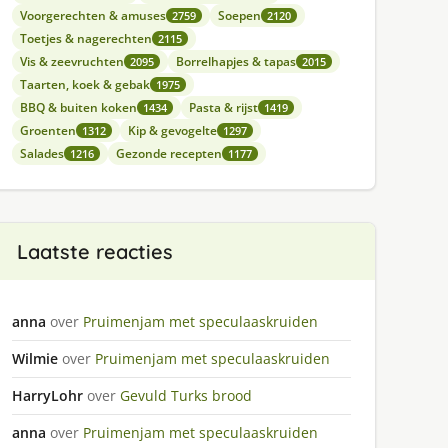
Voorgerechten & amuses
Soepen
2759
2120
Toetjes & nagerechten
2115
Vis & zeevruchten
Borrelhapjes & tapas
2095
2015
Taarten, koek & gebak
1975
BBQ & buiten koken
Pasta & rijst
1434
1419
Groenten
Kip & gevogelte
1312
1297
Salades
Gezonde recepten
1216
1177
Laatste reacties
anna
over
Pruimenjam met speculaaskruiden
Wilmie
over
Pruimenjam met speculaaskruiden
HarryLohr
over
Gevuld Turks brood
anna
over
Pruimenjam met speculaaskruiden