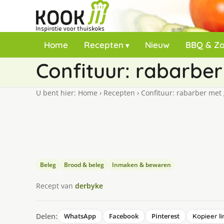
Home
Recepten
Nieuw
BBQ & Z
Confituur: rabarbe
U bent hier:
Home
›
Recepten
›
Confituur: rabarber met 
Beleg
Brood & beleg
Inmaken & bewaren
Recept van
derbyke
Delen:
WhatsApp
Facebook
Pinterest
Kopieer li