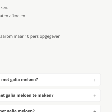
oken.
laten afkoelen.
 daarom maar 10 pers opgegeven.
r met galia meloen?
met galia meloen te maken?
met galia meloen?