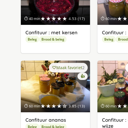
★★★★★
★★
⏱ 40 min
4.53 (17)
⏱ 60 min
Confituur : met kersen
Confituur 
Beleg
Brood & beleg
Beleg
Brood
Maak favoriet
2
👍
★★★★☆
★★
⏱ 60 min
3.85 (13)
⏱ 60 min
Confituur ananas
Confituur :
wijze
Beleg
Brood & beleg