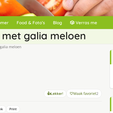
omer
Food & Foto’s
Blog
🎲 Verras me
r met galia meloen
galia meloen
Maak favoriet
2
👍
Lekker!
nk
Print