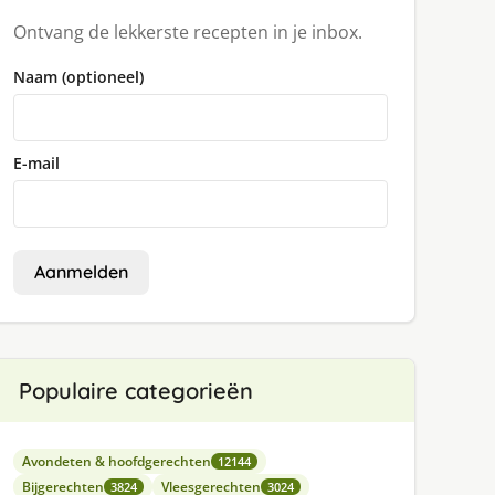
Ontvang de lekkerste recepten in je inbox.
Naam (optioneel)
E-mail
Aanmelden
Populaire categorieën
Avondeten & hoofdgerechten
12144
Bijgerechten
Vleesgerechten
3824
3024