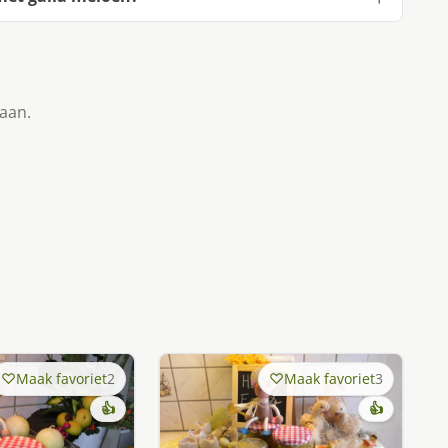
taan.
Maak favoriet
2
Maak favoriet
3
👍
👍