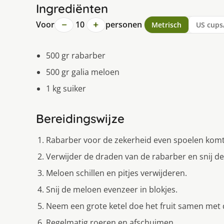
Ingrediënten
−
+
Voor
10
personen
Metrisch
US cups
500 gr rabarber
500 gr galia meloen
1 kg suiker
Bereidingswijze
Rabarber voor de zekerheid even spoelen komt 
Verwijder de draden van de rabarber en snij dez
Meloen schillen en pitjes verwijderen.
Snij de meloen evenzeer in blokjes.
Neem een grote ketel doe het fruit samen met 
Regelmatig roeren en afschuimen.