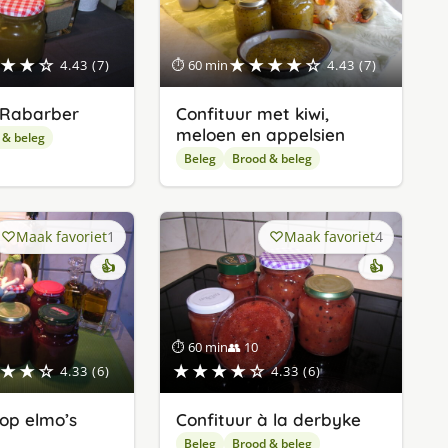
★★☆
★★★★☆
4.43 (7)
⏱ 60 min
4.43 (7)
: Rabarber
Confituur met kiwi,
meloen en appelsien
 & beleg
Beleg
Brood & beleg
Maak favoriet
1
Maak favoriet
4
👍
👍
⏱ 60 min
👥 10
★★☆
★★★★☆
4.33 (6)
4.33 (6)
 op elmo’s
Confituur à la derbyke
Beleg
Brood & beleg