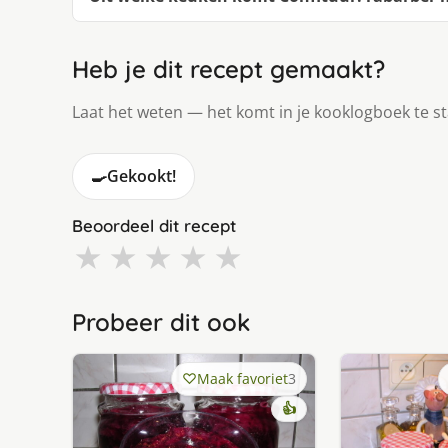
Heb je dit recept gemaakt?
Laat het weten — het komt in je kooklogboek te s
🍳
Gekookt!
Beoordeel dit recept
★
★
★
★
★
Probeer dit ook
Maak favoriet
3
👍