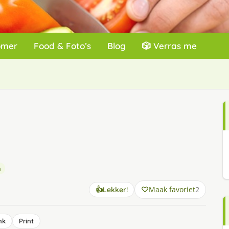
omer
Food & Foto’s
Blog
🎲 Verras me
h
Maak favoriet
2
👍
Lekker!
nk
Print