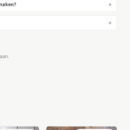
 maken?
taan.