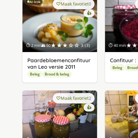
AI-kok
Maak favoriet
0
👍
★★★☆☆
★★
⏱ 2 min
👥 50
3 (3)
⏱ 40 min
Paardebloemenconfituur
Confituur :
van Leo versie 2011
Beleg
Brood
Beleg
Brood & beleg
Maak favoriet
2
👍