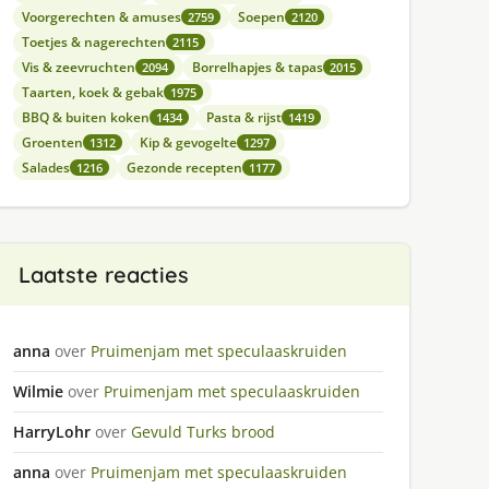
Voorgerechten & amuses
Soepen
2759
2120
Toetjes & nagerechten
2115
Vis & zeevruchten
Borrelhapjes & tapas
2094
2015
Taarten, koek & gebak
1975
BBQ & buiten koken
Pasta & rijst
1434
1419
Groenten
Kip & gevogelte
1312
1297
Salades
Gezonde recepten
1216
1177
Laatste reacties
anna
over
Pruimenjam met speculaaskruiden
Wilmie
over
Pruimenjam met speculaaskruiden
HarryLohr
over
Gevuld Turks brood
anna
over
Pruimenjam met speculaaskruiden