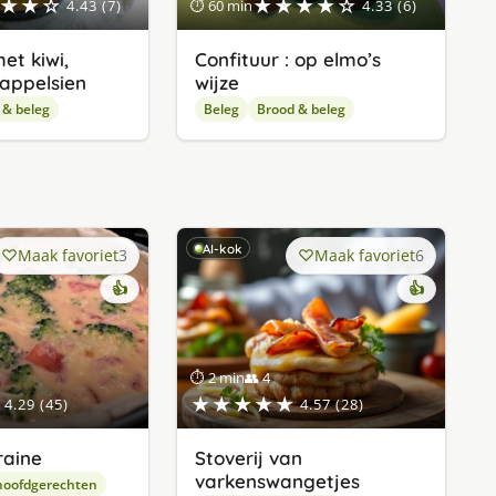
★★☆
★★★★☆
4.43 (7)
⏱ 60 min
4.33 (6)
et kiwi,
Confituur : op elmo’s
appelsien
wijze
 & beleg
Beleg
Brood & beleg
AI-kok
Maak favoriet
3
Maak favoriet
6
👍
👍
⏱ 2 min
👥 4
★★★★★
4.29 (45)
4.57 (28)
raine
Stoverij van
varkenswangetjes
hoofdgerechten