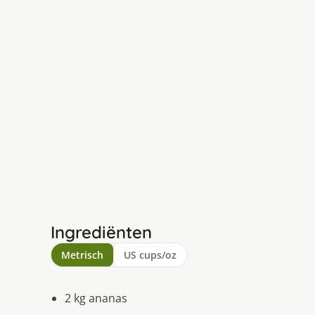
Ingrediënten
Metrisch
US cups/oz
2 kg ananas