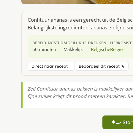
Confituur ananas is een gerecht uit de Belgi
Belangrijkste ingrediënten: ananas en fijne su
BEREIDINGSTIJD
MOEILIJKHEID
KEUKEN
HERKOMST
60 minuten
Makkelijk
Belgische
Belgie
Direct naar recept ↓
Beoordeel dit recept ★
Zelf Confituur ananas bakken is makkelijker da
fijne suiker krijgt dit brood meteen karakter. 
👩‍🍳 St