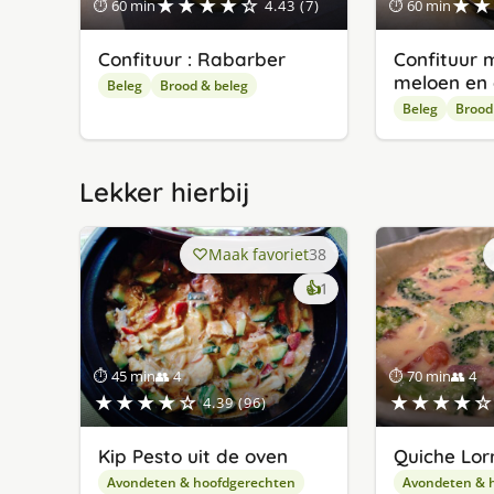
★★★★☆
★★
⏱ 60 min
4.43 (7)
⏱ 60 min
Confituur : Rabarber
Confituur m
meloen en 
Beleg
Brood & beleg
Beleg
Brood
Lekker hierbij
Maak favoriet
38
keer
👍
1
lekker
gevonden
⏱ 45 min
👥 4
⏱ 70 min
👥 4
★★★★☆
★★★★☆
4.39 (96)
Kip Pesto uit de oven
Quiche Lor
Avondeten & hoofdgerechten
Avondeten & 