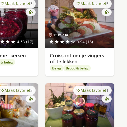
Maak favoriet
3
Maak favoriet
5
👍
👍
⏱ 15 min
👥 2
★★★
★★★★☆
4.53 (17)
3.94 (18)
 met kersen
Croissant om je vingers
af te lekken
 & beleg
Beleg
Brood & beleg
Maak favoriet
3
Maak favoriet
1
👍
👍