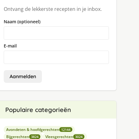
Ontvang de lekkerste recepten in je inbox.
Naam (optioneel)
E-mail
Aanmelden
Populaire categorieën
Avondeten & hoofdgerechten
12144
Bijgerechten
Vleesgerechten
3824
3024