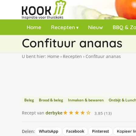
Home
Recepten
Nieuw
BBQ & Z
Confituur ananas
U bent hier:
Home
›
Recepten
›
Confituur ananas
Beleg
Brood & beleg
Inmaken & bewaren
Ontbijt & Lunc
★★★★☆
Recept van
derbyke
3.85 (13)
Delen:
WhatsApp
Facebook
Pinterest
Kopieer li