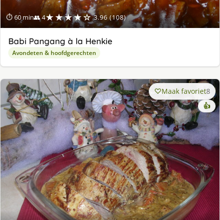
★★★★☆
⏱ 60 min
👥 4
3.96 (108)
Babi Pangang à la Henkie
Avondeten & hoofdgerechten
Maak favoriet
8
👍