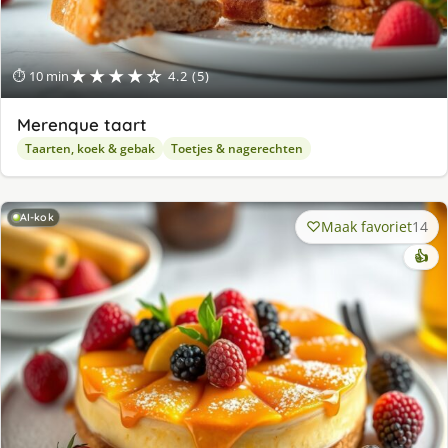
★★★★☆
⏱ 10 min
4.2 (5)
Merenque taart
Taarten, koek & gebak
Toetjes & nagerechten
AI-kok
Maak favoriet
14
👍