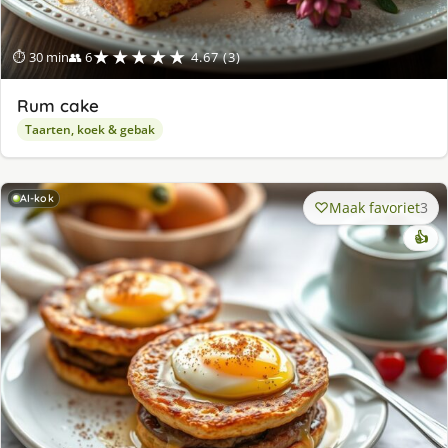
★★★★★
⏱ 30 min
👥 6
4.67 (3)
Rum cake
Taarten, koek & gebak
AI-kok
Maak favoriet
3
👍