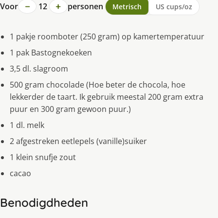
−
+
Voor
12
personen
Metrisch
US cups/oz
1 pakje roomboter (250 gram) op kamertemperatuur
1 pak Bastognekoeken
3,5 dl. slagroom
500 gram chocolade (Hoe beter de chocola, hoe
lekkerder de taart. Ik gebruik meestal 200 gram extra
puur en 300 gram gewoon puur.)
1 dl. melk
2 afgestreken eetlepels (vanille)suiker
1 klein snufje zout
cacao
Benodigdheden