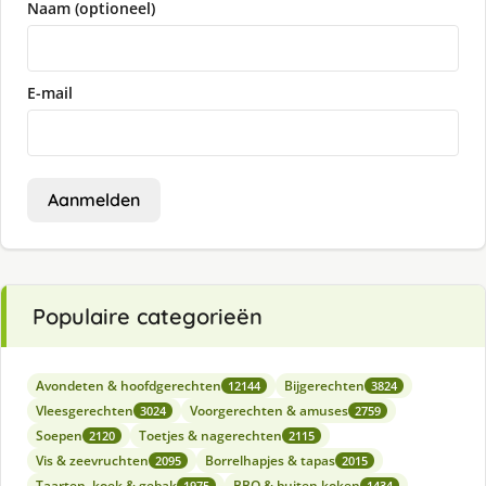
Naam (optioneel)
E-mail
Aanmelden
Populaire categorieën
Avondeten & hoofdgerechten
Bijgerechten
12144
3824
Vleesgerechten
Voorgerechten & amuses
3024
2759
Soepen
Toetjes & nagerechten
2120
2115
Vis & zeevruchten
Borrelhapjes & tapas
2095
2015
Taarten, koek & gebak
BBQ & buiten koken
1975
1434