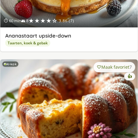
★★★★☆
⏱ 60 min
👥 8
3.86 (7)
Ananastaart upside-down
Taarten, koek & gebak
AI-kok
Maak favoriet
7
👍