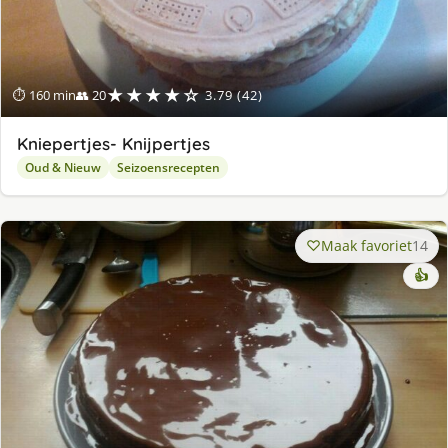
★★★★☆
⏱ 160 min
👥 20
3.79 (42)
Kniepertjes- Knijpertjes
Oud & Nieuw
Seizoensrecepten
Maak favoriet
14
👍