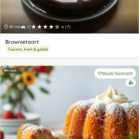
★★★★☆
⏱ 90 min
👥 12
4 (7)
Brownietaart
Taarten, koek & gebak
AI-kok
Maak favoriet
9
👍