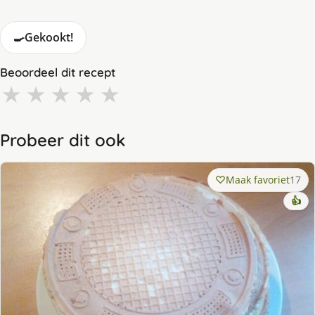
🍳
Gekookt!
Beoordeel dit recept
★
★
★
★
★
Probeer dit ook
Maak favoriet
17
👍