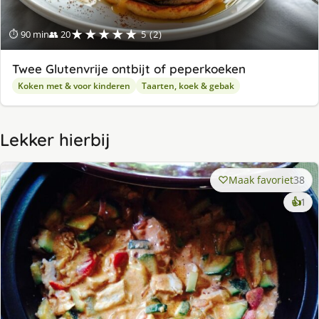
★★★★★
⏱ 90 min
👥 20
5 (2)
Twee Glutenvrije ontbijt of peperkoeken
Koken met & voor kinderen
Taarten, koek & gebak
Lekker hierbij
Maak favoriet
38
ke
👍
1
lek
ge