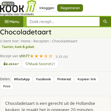
AI-kok
Inloggen
Registreren
Zoek een recept
Menu
Chocoladetaart
U bent hier:
Home
›
Recepten
›
Chocoladetaart
Taarten, koek & gebak
★★★☆☆
Recept van
shh77
3.33 (6)
Maak favoriet
21
👍
Lekker!
Delen:
WhatsApp
Facebook
Pinterest
Kopieer link
Print
Chocoladetaart is een gerecht uit de Hollandse
keuken. Je maakt het in ongeveer 20 minuten,