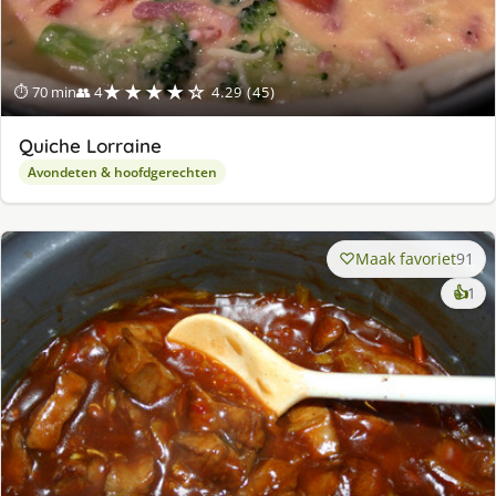
★★★★☆
⏱ 70 min
👥 4
4.29 (45)
Quiche Lorraine
Avondeten & hoofdgerechten
Maak favoriet
91
ke
👍
1
lek
ge