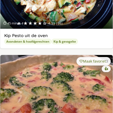
★★★★☆
⏱ 45 min
👥 4
4.39 (96)
Kip Pesto uit de oven
Avondeten & hoofdgerechten
Kip & gevogelte
Maak favoriet
3
👍