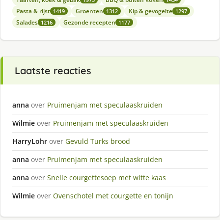
Pasta & rijst
Groenten
Kip & gevogelte
1419
1312
1297
Salades
Gezonde recepten
1216
1177
Laatste reacties
anna
over
Pruimenjam met speculaaskruiden
Wilmie
over
Pruimenjam met speculaaskruiden
HarryLohr
over
Gevuld Turks brood
anna
over
Pruimenjam met speculaaskruiden
anna
over
Snelle courgettesoep met witte kaas
Wilmie
over
Ovenschotel met courgette en tonijn