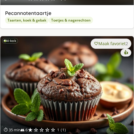
Pecannotentaartje
Taarten, koek & gebak
Toetjes & nagerechten
AI-kok
Maak favoriet
2
👍
★☆☆☆☆
⏱ 35 min
👥 6
1 (1)