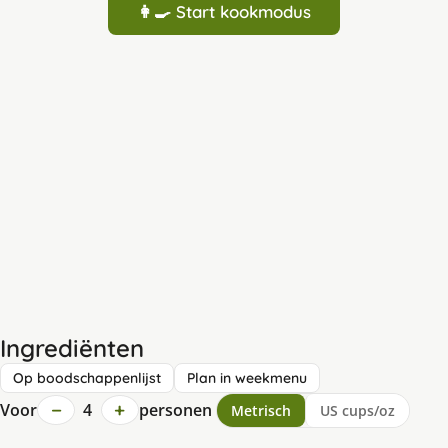
👩‍🍳 Start kookmodus
Ingrediënten
Op boodschappenlijst
Plan in weekmenu
−
+
Voor
4
personen
Metrisch
US cups/oz