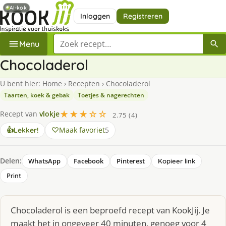
AI-kok
Inloggen
Registreren
Zoek een recept
Menu
Chocoladerol
U bent hier:
Home
›
Recepten
›
Chocoladerol
Taarten, koek & gebak
Toetjes & nagerechten
★★★☆☆
Recept van
vlokje
2.75 (4)
Maak favoriet
5
👍
Lekker!
Delen:
WhatsApp
Facebook
Pinterest
Kopieer link
Print
Chocoladerol is een beproefd recept van KookJij. Je
maakt het in ongeveer 40 minuten, genoeg voor 4