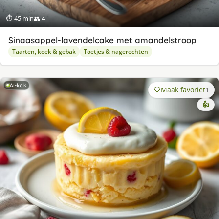
⏱ 45 min
👥 4
Sinaasappel-lavendelcake met amandelstroop
Taarten, koek & gebak
Toetjes & nagerechten
AI-kok
Maak favoriet
1
👍