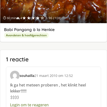
★★★★☆
⏱ 60 min
👥 4
3.96 (108)
Babi Pangang à la Henkie
Avondeten & hoofdgerechten
1 reactie
souhailla
21 maart 2010 om 12:52
s
c
Ik ga het meteen proberen , het klinkt heel
h
lekker!!!!!!
r
:):):):)
e
e
Login om te reageren