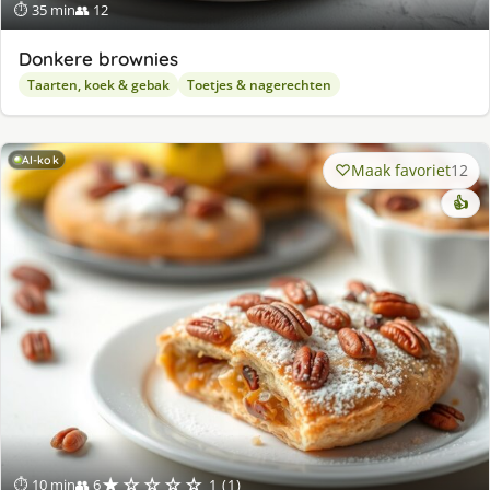
⏱ 35 min
👥 12
Donkere brownies
Taarten, koek & gebak
Toetjes & nagerechten
AI-kok
Maak favoriet
12
👍
★☆☆☆☆
⏱ 10 min
👥 6
1 (1)