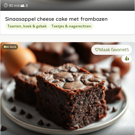
⏱ 90 min
👥 8
Sinaasappel cheese cake met frambozen
Taarten, koek & gebak
Toetjes & nagerechten
AI-kok
Maak favoriet
5
👍