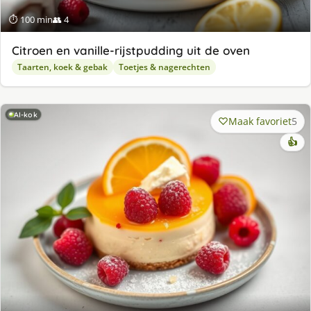
⏱ 100 min
👥 4
Citroen en vanille-rijstpudding uit de oven
Taarten, koek & gebak
Toetjes & nagerechten
AI-kok
Maak favoriet
5
👍