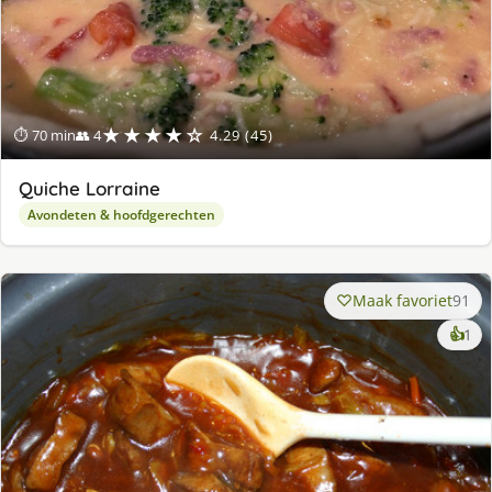
★★★★☆
⏱ 70 min
👥 4
4.29 (45)
Quiche Lorraine
Avondeten & hoofdgerechten
Maak favoriet
91
ke
👍
1
lek
ge