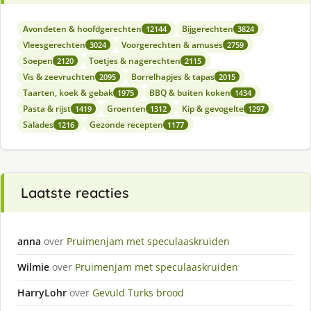
Avondeten & hoofdgerechten
Bijgerechten
12144
3824
Vleesgerechten
Voorgerechten & amuses
3024
2759
Soepen
Toetjes & nagerechten
2120
2115
Vis & zeevruchten
Borrelhapjes & tapas
2095
2015
Taarten, koek & gebak
BBQ & buiten koken
1975
1434
Pasta & rijst
Groenten
Kip & gevogelte
1419
1312
1297
Salades
Gezonde recepten
1216
1177
Laatste reacties
anna
over
Pruimenjam met speculaaskruiden
Wilmie
over
Pruimenjam met speculaaskruiden
HarryLohr
over
Gevuld Turks brood