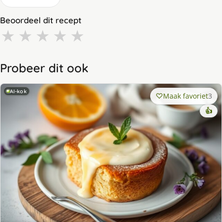
Beoordeel dit recept
★
★
★
★
★
Probeer dit ook
AI-kok
Maak favoriet
3
👍