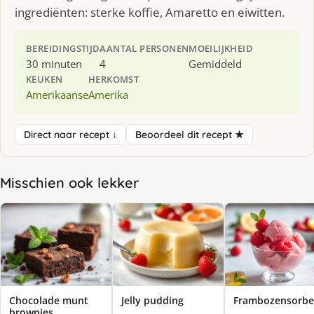
ingrediënten: sterke koffie, Amaretto en eiwitten.
BEREIDINGSTIJD
AANTAL PERSONEN
MOEILIJKHEID
30 minuten
4
Gemiddeld
KEUKEN
HERKOMST
Amerikaanse
Amerika
Direct naar recept ↓
Beoordeel dit recept ★
Misschien ook lekker
Chocolade munt
Jelly pudding
Frambozensorbe
brownies