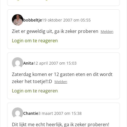
e
e
f
bobbeltje
19 oktober 2007 om 05:55
:
s
c
Ziet er geweldig uit, ga ik zeker proberen
Melden
h
Login om te reageren
r
e
e
f
Anita
12 april 2007 om 15:03
:
s
c
Zaterdag komen er 12 gasten eten en dit wordt
h
zeker het toetje!!:D
Melden
r
e
Login om te reageren
e
f
:
Chantie
3 maart 2007 om 15:38
s
c
Dit lijkt me echt heerlijk, ga ik zeker proberen!