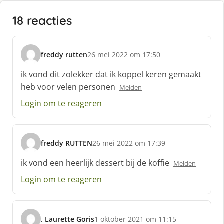
18 reacties
freddy rutten
26 mei 2022 om 17:50
s
c
ik vond dit zolekker dat ik koppel keren gemaakt
h
heb voor velen personen
Melden
r
e
Login om te reageren
e
f
:
freddy RUTTEN
26 mei 2022 om 17:39
s
c
ik vond een heerlijk dessert bij de koffie
Melden
h
Login om te reageren
r
e
e
f
. Laurette Goris
1 oktober 2021 om 11:15
: