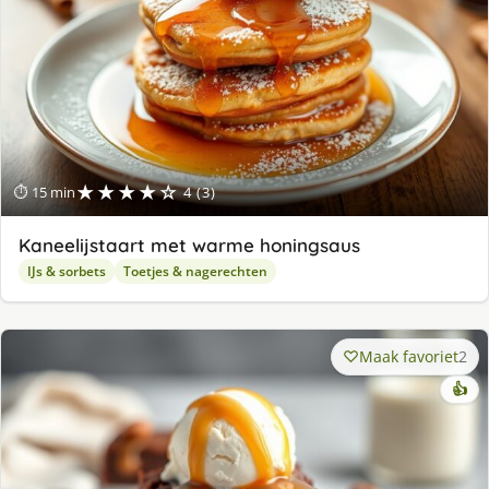
★★★★☆
⏱ 15 min
4 (3)
Kaneelijstaart met warme honingsaus
IJs & sorbets
Toetjes & nagerechten
Maak favoriet
2
👍