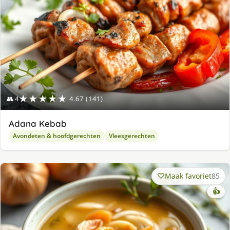
★★★★★
👥 4
4.67 (141)
Adana Kebab
Avondeten & hoofdgerechten
Vleesgerechten
Maak favoriet
85
👍