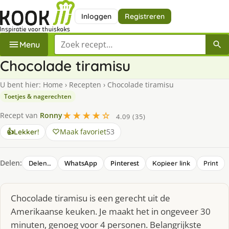
Inloggen
Registreren
Zoek een recept
Menu
Chocolade tiramisu
U bent hier:
Home
›
Recepten
›
Chocolade tiramisu
Toetjes & nagerechten
★★★★☆
Recept van
Ronny
4.09 (35)
Maak favoriet
53
👍
Lekker!
Delen:
WhatsApp
Pinterest
Delen…
Kopieer link
Print
Chocolade tiramisu is een gerecht uit de
Amerikaanse keuken. Je maakt het in ongeveer 30
minuten, genoeg voor 4 personen. Belangrijkste