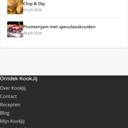
Chip & Dip
31 juli 2026
Pruimenjam met speculaaskruiden
28 juli 2026
Ontdek KookJij
Over KookJij
Contact
Recepten
Blog
Mijn KookJij