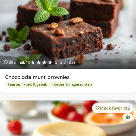
★★★★☆
⏱ 30 min
👥 10
3.7 (23)
Chocolade munt brownies
Taarten, koek & gebak
Toetjes & nagerechten
Maak favoriet
2
👍