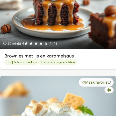
★★★★☆
⏱ 35 min
👥 4
4 (1)
Brownies met ijs en karamelsaus
BBQ & buiten koken
Toetjes & nagerechten
Maak favoriet
3
👍