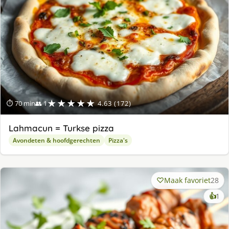
★★★★★
⏱ 70 min
👥 1
4.63 (172)
Lahmacun = Turkse pizza
Avondeten & hoofdgerechten
Pizza's
Maak favoriet
28
ke
👍
1
lek
ge