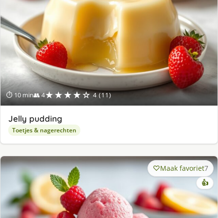
★★★★☆
⏱ 10 min
👥 4
4 (11)
Jelly pudding
Toetjes & nagerechten
Maak favoriet
7
👍