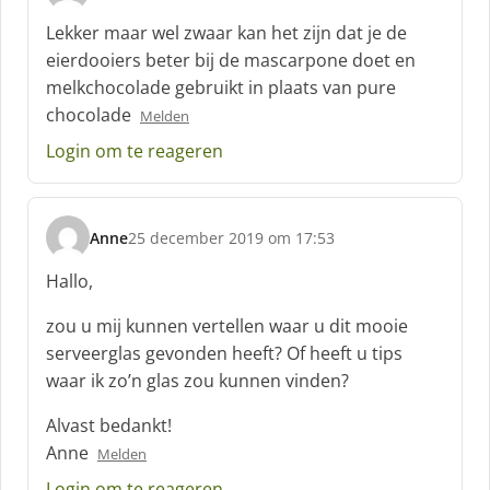
s
c
Lekker maar wel zwaar kan het zijn dat je de
h
eierdooiers beter bij de mascarpone doet en
r
melkchocolade gebruikt in plaats van pure
e
chocolade
e
Melden
f
Login om te reageren
:
Anne
25 december 2019 om 17:53
s
c
Hallo,
h
r
zou u mij kunnen vertellen waar u dit mooie
e
serveerglas gevonden heeft? Of heeft u tips
e
waar ik zo’n glas zou kunnen vinden?
f
:
Alvast bedankt!
Anne
Melden
Login om te reageren