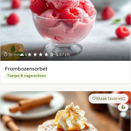
★★★★☆
⏱ 50 min
👥 6
3.67 (9)
Frambozensorbet
Toetjes & nagerechten
Maak favoriet
2
👍