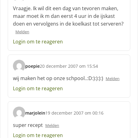
c
Vraagje. Ik wil dit een dag van tevoren maken,
h
maar moet ik m dan eerst 4 uur in de ijskast
r
doen en vervolgens in de koelkast tot serveren?
e
e
Melden
f
Login om te reageren
:
poepie
20 december 2007 om 15:54
s
c
wij maken het op onze schpool..:D:):):):)
Melden
h
Login om te reageren
r
e
e
f
marjolein
19 december 2007 om 00:16
:
s
c
super recept
Melden
h
Login om te reageren
r