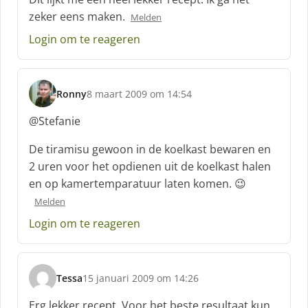
h
zeker eens maken.
Melden
r
e
Login om te reageren
e
f
:
Ronny
8 maart 2009 om 14:54
s
c
@Stefanie
h
r
De tiramisu gewoon in de koelkast bewaren en
e
2 uren voor het opdienen uit de koelkast halen
e
en op kamertemparatuur laten komen. 😉
f
:
Melden
Login om te reageren
Tessa
15 januari 2009 om 14:26
s
c
Erg lekker recept. Voor het beste resultaat kun