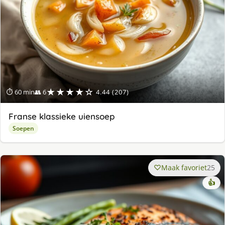
★★★★☆
⏱ 60 min
👥 6
4.44 (207)
Franse klassieke uiensoep
Soepen
Maak favoriet
25
👍