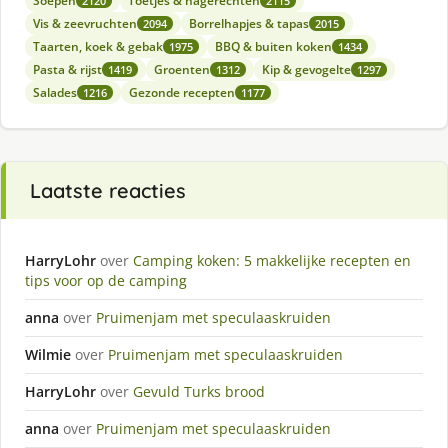
Soepen
Toetjes & nagerechten
2120
2115
Vis & zeevruchten
Borrelhapjes & tapas
2094
2015
Taarten, koek & gebak
BBQ & buiten koken
1975
1434
Pasta & rijst
Groenten
Kip & gevogelte
1419
1312
1297
Salades
Gezonde recepten
1216
1177
Laatste reacties
HarryLohr
over
Camping koken: 5 makkelijke recepten en
tips voor op de camping
anna
over
Pruimenjam met speculaaskruiden
Wilmie
over
Pruimenjam met speculaaskruiden
HarryLohr
over
Gevuld Turks brood
anna
over
Pruimenjam met speculaaskruiden