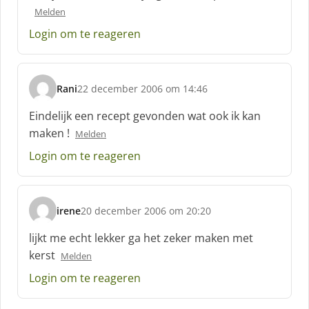
h
Melden
r
e
Login om te reageren
e
f
:
Rani
22 december 2006 om 14:46
s
c
Eindelijk een recept gevonden wat ook ik kan
h
maken !
Melden
r
e
Login om te reageren
e
f
:
irene
20 december 2006 om 20:20
s
c
lijkt me echt lekker ga het zeker maken met
h
kerst
Melden
r
e
Login om te reageren
e
f