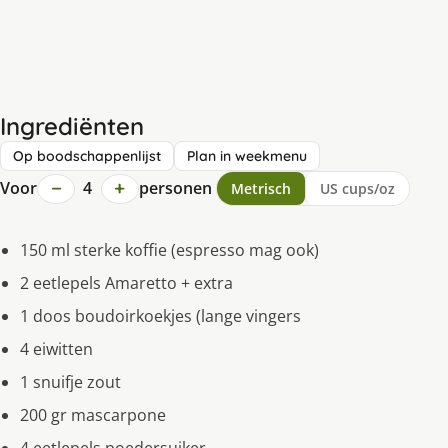
Ingrediënten
Op boodschappenlijst
Plan in weekmenu
−
+
Voor
4
personen
Metrisch
US cups/oz
150 ml sterke koffie (espresso mag ook)
2 eetlepels Amaretto + extra
1 doos boudoirkoekjes (lange vingers
4 eiwitten
1 snuifje zout
200 gr mascarpone