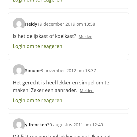
Heidy
19 december 2019 om 13:58
s
c
Is het de ijskast of koelkast?
Melden
h
Login om te reageren
r
e
e
f
Simone
3 november 2012 om 13:37
:
s
c
Het gerecht is heel lekker en simpel om te
h
maken! Zeker een aanrader.
Melden
r
e
Login om te reageren
e
f
:
y.frencken
30 augustus 2011 om 12:40
s
c
Dit lijkt me een heel lekker recept. Ik ga het