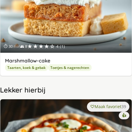
★★★★☆
⏱ 30 min
👥 8
4 (1)
Marshmallow-cake
Taarten, koek & gebak
Toetjes & nagerechten
Lekker hierbij
Maak favoriet
39
👍