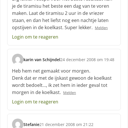
h
je de tiramisu het beste een dag van te voren
r
maken. Laat de tiramisu 2 uur in de vriezer
e
staan, en dan het liefst nog een nachtje laten
e
f
opstijven in de koelkast. Super lekker.
Melden
:
Login om te reageren
karin van Schijndel
24 december 2008 om 19:48
s
c
Heb hem net gemaakt voor morgen.
h
Denk dat er met de ijskast gewoon de koelkast
r
wordt bedoelt…, ik zet hem in ieder geval tot
e
morgen in de koelkast.
e
Melden
f
Login om te reageren
:
Stefanie
21 december 2008 om 21:22
s