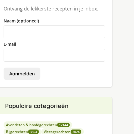
Ontvang de lekkerste recepten in je inbox.
Naam (optioneel)
E-mail
Aanmelden
Populaire categorieën
Avondeten & hoofdgerechten
12144
Bijgerechten
Vleesgerechten
3824
3024