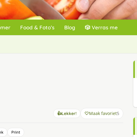
omer
Food & Foto’s
Blog
🎲 Verras me
Maak favoriet
5
👍
Lekker!
nk
Print