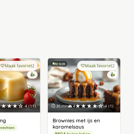
AI-kok
Maak favoriet
2
Maak favoriet
2
👍
👍
★★★★☆
★★★★☆
4 (11)
⏱ 35 min
👥 4
4 (1)
ing
Brownies met ijs en
karamelsaus
erechten
BBQ & buiten koken