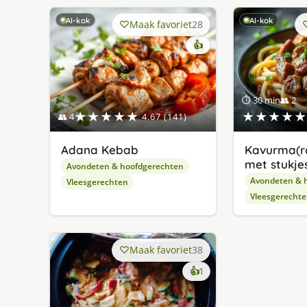
AI-kok
AI-kok
Maak favoriet
28
👍
⏱ 30 min
👥 2
★★★★★
★★★★★
👥 4
4.67 (141)
Adana Kebab
Kavurma(r
met stukjes
Avondeten & hoofdgerechten
Avondeten & 
Vleesgerechten
Vleesgerecht
Maak favoriet
38
keer
👍
1
lekker
gevonden