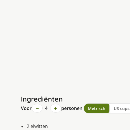
Ingrediënten
−
+
Voor
4
personen
Metrisch
US cups
2 eiwitten