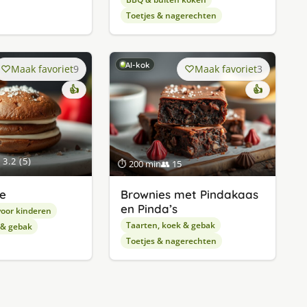
Toetjes & nagerechten
AI-kok
Maak favoriet
9
Maak favoriet
3
👍
👍
3.2 (5)
⏱ 200 min
👥 15
e
Brownies met Pindakaas
en Pinda’s
oor kinderen
Taarten, koek & gebak
 & gebak
Toetjes & nagerechten