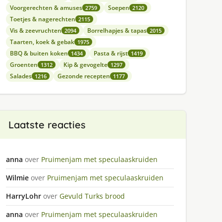
Voorgerechten & amuses
Soepen
2759
2120
Toetjes & nagerechten
2115
Vis & zeevruchten
Borrelhapjes & tapas
2094
2015
Taarten, koek & gebak
1975
BBQ & buiten koken
Pasta & rijst
1434
1419
Groenten
Kip & gevogelte
1312
1297
Salades
Gezonde recepten
1216
1177
Laatste reacties
anna
over
Pruimenjam met speculaaskruiden
Wilmie
over
Pruimenjam met speculaaskruiden
HarryLohr
over
Gevuld Turks brood
anna
over
Pruimenjam met speculaaskruiden