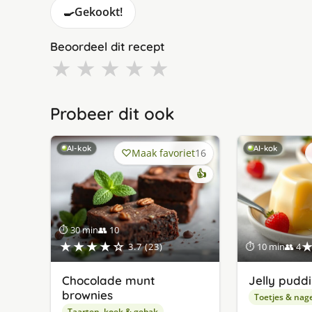
🍳
Gekookt!
Beoordeel dit recept
★
★
★
★
★
Probeer dit ook
AI-kok
AI-kok
Maak favoriet
16
👍
⏱ 30 min
👥 10
★★★★☆
3.7 (23)
⏱ 10 min
👥 4
Chocolade munt
Jelly pudd
brownies
Toetjes & nag
Taarten, koek & gebak