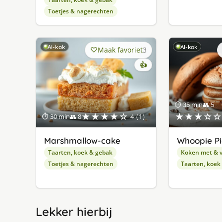
Toetjes & nagerechten
AI-kok
AI-kok
Maak favoriet
3
👍
⏱ 35 min
👥 5
★★★★☆
★★★☆☆
⏱ 30 min
👥 8
4 (1)
Marshmallow-cake
Whoopie Pi
Taarten, koek & gebak
Koken met & v
Toetjes & nagerechten
Taarten, koek
Lekker hierbij