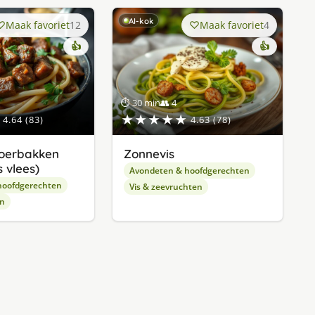
AI-kok
Maak favoriet
12
Maak favoriet
4
👍
👍
⏱ 30 min
👥 4
★★★★★
4.64 (83)
4.63 (78)
oerbakken
Zonnevis
 vlees)
Avondeten & hoofdgerechten
hoofdgerechten
Vis & zeevruchten
en