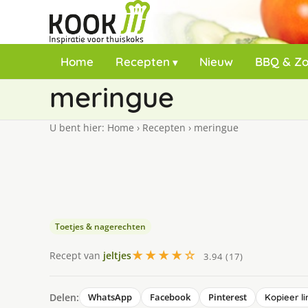
Home
Recepten
Nieuw
BBQ & Z
meringue
U bent hier:
Home
›
Recepten
›
meringue
Toetjes & nagerechten
★★★★☆
Recept van
jeltjes
3.94 (17)
Delen:
WhatsApp
Facebook
Pinterest
Kopieer li