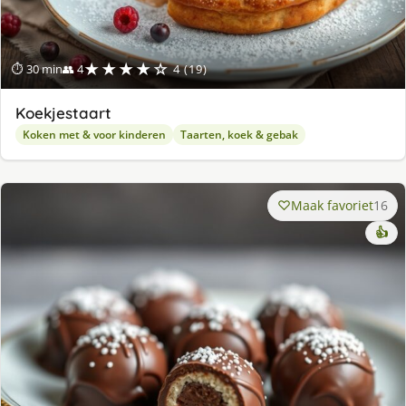
★★★★☆
⏱ 30 min
👥 4
4 (19)
Koekjestaart
Koken met & voor kinderen
Taarten, koek & gebak
Maak favoriet
16
👍