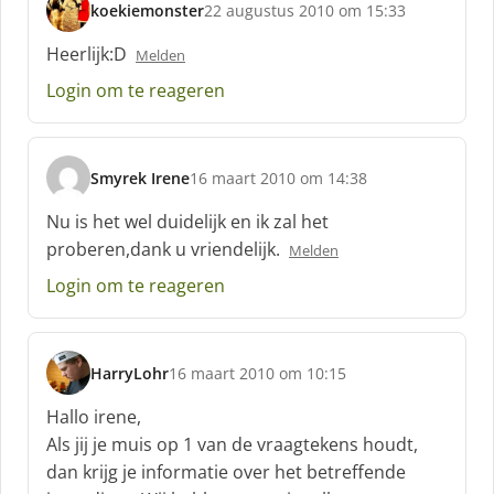
koekiemonster
22 augustus 2010 om 15:33
s
c
Heerlijk:D
Melden
h
Login om te reageren
r
e
e
f
Smyrek Irene
16 maart 2010 om 14:38
:
s
c
Nu is het wel duidelijk en ik zal het
h
proberen,dank u vriendelijk.
Melden
r
e
Login om te reageren
e
f
:
HarryLohr
16 maart 2010 om 10:15
s
c
Hallo irene,
h
Als jij je muis op 1 van de vraagtekens houdt,
r
dan krijg je informatie over het betreffende
e