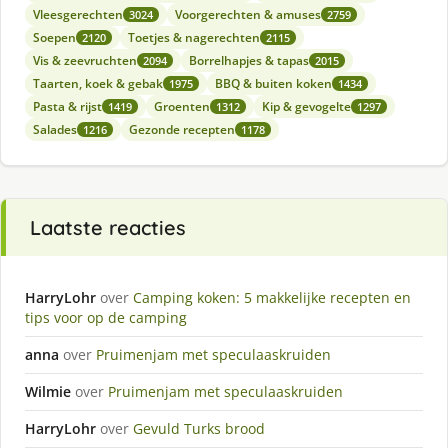
Vleesgerechten
Voorgerechten & amuses
3024
2759
Soepen
Toetjes & nagerechten
2120
2115
Vis & zeevruchten
Borrelhapjes & tapas
2094
2015
Taarten, koek & gebak
BBQ & buiten koken
1975
1434
Pasta & rijst
Groenten
Kip & gevogelte
1419
1312
1297
Salades
Gezonde recepten
1216
1178
Laatste reacties
HarryLohr
over
Camping koken: 5 makkelijke recepten en
tips voor op de camping
anna
over
Pruimenjam met speculaaskruiden
Wilmie
over
Pruimenjam met speculaaskruiden
HarryLohr
over
Gevuld Turks brood