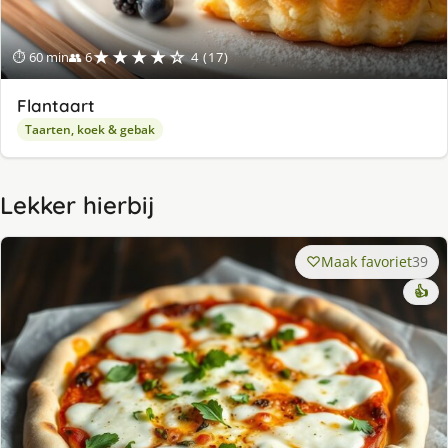
★★★★☆
⏱ 60 min
👥 6
4 (17)
Flantaart
Taarten, koek & gebak
Lekker hierbij
Maak favoriet
39
👍