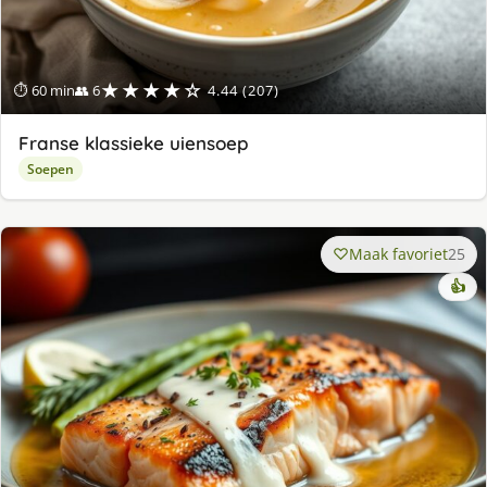
★★★★☆
⏱ 60 min
👥 6
4.44 (207)
Franse klassieke uiensoep
Soepen
Maak favoriet
25
👍