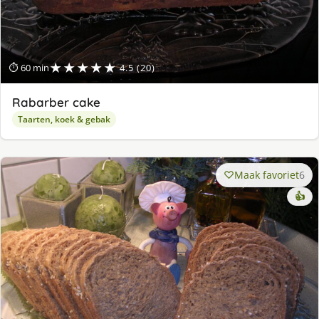
★★★★★
⏱ 60 min
4.5 (20)
Rabarber cake
Taarten, koek & gebak
Maak favoriet
6
👍