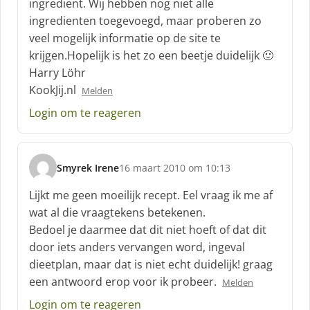
ingredient. Wij hebben nog niet alle
e
f
ingredienten toegevoegd, maar proberen zo
:
veel mogelijk informatie op de site te
krijgen.Hopelijk is het zo een beetje duidelijk 🙂
Harry Löhr
KookJij.nl
Melden
Login om te reageren
Smyrek Irene
16 maart 2010 om 10:13
s
c
Lijkt me geen moeilijk recept. Eel vraag ik me af
h
wat al die vraagtekens betekenen.
r
Bedoel je daarmee dat dit niet hoeft of dat dit
e
door iets anders vervangen word, ingeval
e
f
dieetplan, maar dat is niet echt duidelijk! graag
:
een antwoord erop voor ik probeer.
Melden
Login om te reageren