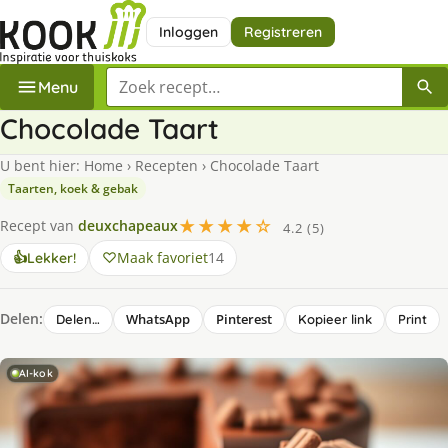
Inloggen
Registreren
Zoek een recept
Menu
Chocolade Taart
U bent hier:
Home
›
Recepten
›
Chocolade Taart
Taarten, koek & gebak
★★★★☆
Recept van
deuxchapeaux
4.2 (5)
Maak favoriet
14
👍
Lekker!
Delen:
WhatsApp
Pinterest
Delen…
Kopieer link
Print
AI-kok