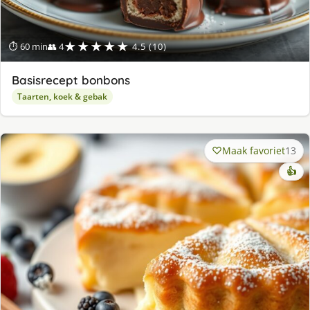
★★★★★
⏱ 60 min
👥 4
4.5 (10)
Basisrecept bonbons
Taarten, koek & gebak
Maak favoriet
13
👍