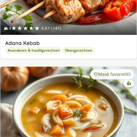
★★★★★
👥 4
4.67 (141)
Adana Kebab
Avondeten & hoofdgerechten
Vleesgerechten
Maak favoriet
85
👍