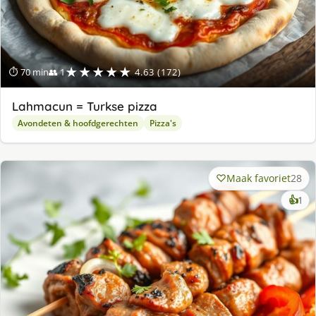
★★★★★
⏱ 70 min
👥 1
4.63 (172)
Lahmacun = Turkse pizza
Avondeten & hoofdgerechten
Pizza's
Maak favoriet
28
ke
👍
1
lek
ge