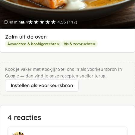
★★★★★
⏱ 40 min
👥 4
4.56 (117)
Zalm uit de oven
Avondeten & hoofdgerechten
Vis & zeevruchten
Kook je vaker met KookJij? Stel ons in als voorkeursbron in
Google — dan vind je onze recepten sneller terug.
Instellen als voorkeursbron
4 reacties