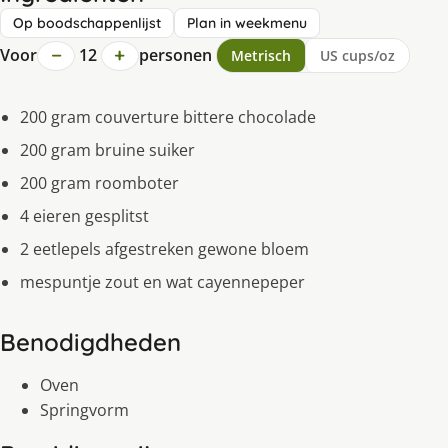
Op boodschappenlijst
Plan in weekmenu
−
+
Voor
12
personen
Metrisch
US cups/oz
200 gram couverture bittere chocolade
200 gram bruine suiker
200 gram roomboter
4 eieren gesplitst
2 eetlepels afgestreken gewone bloem
mespuntje zout en wat cayennepeper
Benodigdheden
Oven
Springvorm