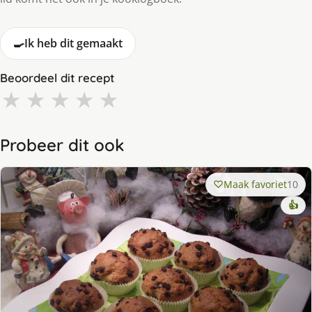
🍳
Ik heb dit gemaakt
Beoordeel dit recept
★
★
★
★
★
Probeer dit ook
Maak favoriet
10
👍