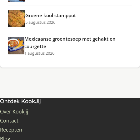
Groene kool stamppot
5 augustus 2026
Mexicaanse groentesoep met gehakt en
courgette
1 augustus 2026
Ontdek KookJij
Over KookJij
Contact
Recepten
Blog