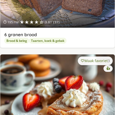
★★★★☆
⏱ 195 min
3.81 (37)
6 granen brood
Brood & beleg
Taarten, koek & gebak
Maak favoriet
3
👍