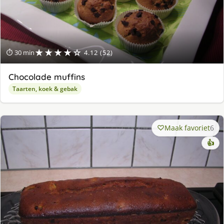
★★★★☆
⏱ 30 min
4.12 (52)
Chocolade muffins
Taarten, koek & gebak
Maak favoriet
6
👍