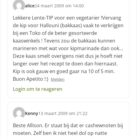
f
alice
24 maart 2009 om 14:00
:
s
c
Lekkere Lente-TIP voor een vegetarier !Vervang
h
de kip voor Hallouni (bakkaas) vaak te verkrijgen
r
bij een Toko of de beter gesorteerde
e
kaaswinkels ! Tevens zou de bakkaas kunnen
e
f
marineren met wat voor kipmarinade dan ook…
:
Deze kaas smelt overigens niet dus je hoeft niet
langer over het recept te doen dan hiernaast.
Kip is ook gauw en goed gaar na 10 of 5 min.
Buon Apetito !:)
Melden
Login om te reageren
Kenny
13 maart 2009 om 21:22
s
c
Beste Allison. Er staat bij dat er cashewnoten bij
h
moeten. Zelf ben ik niet heel dol op natte
r