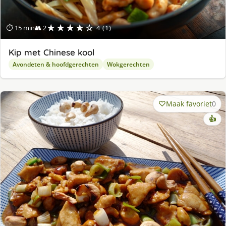
★★★★☆
⏱ 15 min
👥 2
4 (1)
Kip met Chinese kool
Avondeten & hoofdgerechten
Wokgerechten
Maak favoriet
0
👍