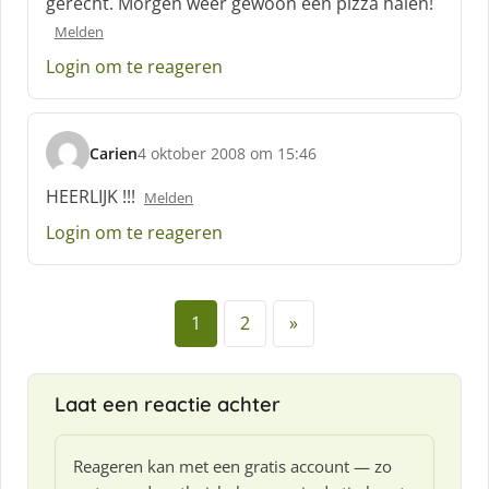
gerecht. Morgen weer gewoon een pizza halen!
Melden
Login om te reageren
Carien
4 oktober 2008 om 15:46
s
c
HEERLIJK !!!
Melden
h
Login om te reageren
r
e
e
f
1
2
»
:
Laat een reactie achter
Reageren kan met een gratis account — zo