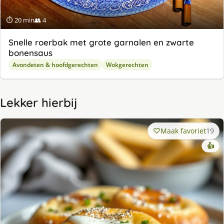
⏱ 20 min
👥 4
Snelle roerbak met grote garnalen en zwarte
bonensaus
Avondeten & hoofdgerechten
Wokgerechten
Lekker hierbij
Maak favoriet
19
👍