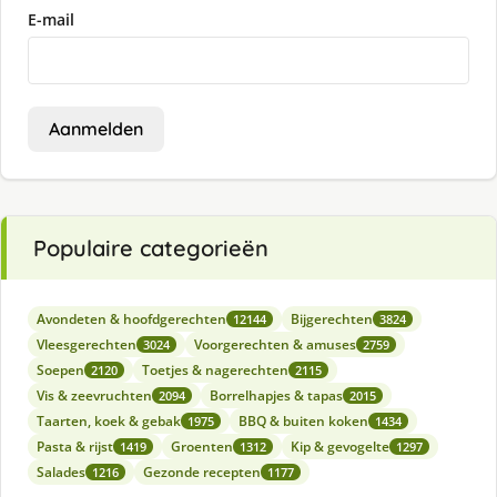
E-mail
Aanmelden
Populaire categorieën
Avondeten & hoofdgerechten
Bijgerechten
12144
3824
Vleesgerechten
Voorgerechten & amuses
3024
2759
Soepen
Toetjes & nagerechten
2120
2115
Vis & zeevruchten
Borrelhapjes & tapas
2094
2015
Taarten, koek & gebak
BBQ & buiten koken
1975
1434
Pasta & rijst
Groenten
Kip & gevogelte
1419
1312
1297
Salades
Gezonde recepten
1216
1177