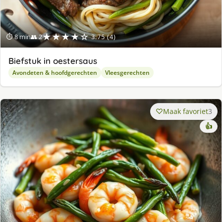
★★★★☆
⏱ 8 min
👥 2
3.75 (4)
Biefstuk in oestersaus
Avondeten & hoofdgerechten
Vleesgerechten
Maak favoriet
3
👍