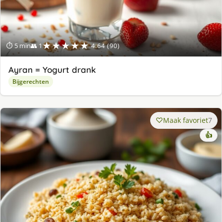
★★★★★
⏱ 5 min
👥 1
4.64 (90)
Ayran = Yogurt drank
Bijgerechten
Maak favoriet
7
👍