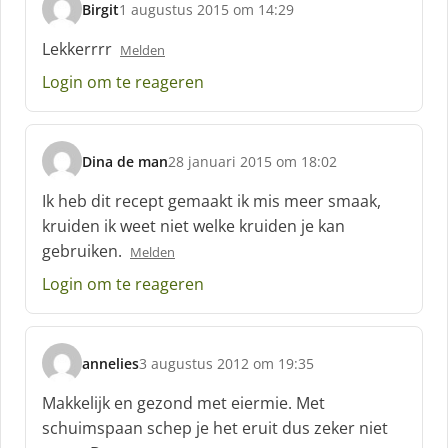
Birgit
1 augustus 2015 om 14:29
s
c
Lekkerrrr
Melden
h
Login om te reageren
r
e
e
f
Dina de man
28 januari 2015 om 18:02
:
s
c
Ik heb dit recept gemaakt ik mis meer smaak,
h
kruiden ik weet niet welke kruiden je kan
r
gebruiken.
Melden
e
e
Login om te reageren
f
:
annelies
3 augustus 2012 om 19:35
s
c
Makkelijk en gezond met eiermie. Met
h
schuimspaan schep je het eruit dus zeker niet
r