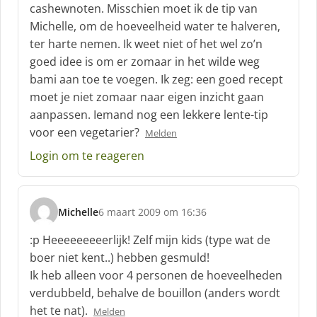
cashewnoten. Misschien moet ik de tip van
e
Michelle, om de hoeveelheid water te halveren,
e
f
ter harte nemen. Ik weet niet of het wel zo’n
:
goed idee is om er zomaar in het wilde weg
bami aan toe te voegen. Ik zeg: een goed recept
moet je niet zomaar naar eigen inzicht gaan
aanpassen. Iemand nog een lekkere lente-tip
voor een vegetarier?
Melden
Login om te reageren
Michelle
6 maart 2009 om 16:36
s
c
:p Heeeeeeeeerlijk! Zelf mijn kids (type wat de
h
boer niet kent..) hebben gesmuld!
r
Ik heb alleen voor 4 personen de hoeveelheden
e
verdubbeld, behalve de bouillon (anders wordt
e
f
het te nat).
Melden