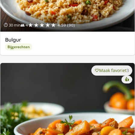
★★★★★
⏱ 30 min
👥 4
4.59 (90)
Bulgur
Bijgerechten
Maak favoriet
3
👍