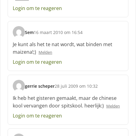
f
Login om te reageren
:
Sem
16 maart 2010 om 16:54
s
c
Je kunt als het te nat wordt, wat binden met
h
maizena!;)
Melden
r
e
Login om te reageren
e
f
:
gerrie scheper
28 juli 2009 om 10:32
s
c
Ik heb het gisteren gemaakt, maar de chinese
h
kool vervangen door spitskool. heerlijk:)
Melden
r
e
Login om te reageren
e
f
: