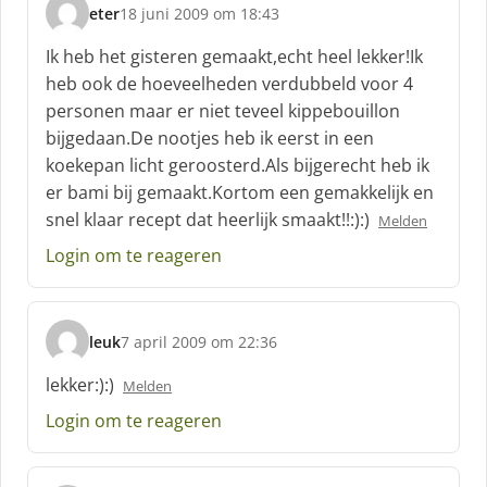
eter
18 juni 2009 om 18:43
s
c
Ik heb het gisteren gemaakt,echt heel lekker!Ik
h
heb ook de hoeveelheden verdubbeld voor 4
r
personen maar er niet teveel kippebouillon
e
bijgedaan.De nootjes heb ik eerst in een
e
f
koekepan licht geroosterd.Als bijgerecht heb ik
:
er bami bij gemaakt.Kortom een gemakkelijk en
snel klaar recept dat heerlijk smaakt!!:):)
Melden
Login om te reageren
leuk
7 april 2009 om 22:36
s
c
lekker:):)
Melden
h
Login om te reageren
r
e
e