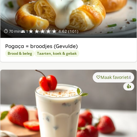
★★★★★
⏱ 70 min
👥 1
4.62 (101)
Pogaça = broodjes (Gevulde)
Brood & beleg
Taarten, koek & gebak
Maak favoriet
4
👍