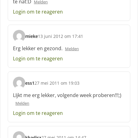
te nat:D
Melden
e
e
Login om te reageren
f
:
mieke
13 juni 2012 om 17:41
s
c
Erg lekker en gezond.
Melden
h
Login om te reageren
r
e
e
f
ess1
27 mei 2011 om 19:03
:
s
c
LIjkt me erg lekker, volgende week proberen!!!;)
h
Melden
r
e
Login om te reageren
e
f
:
khadira
27 mei 2011 om 14:47