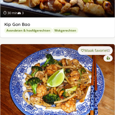
⏱ 30 min
👥 3
Kip Gon Bao
Avondeten & hoofdgerechten
Wokgerechten
Maak favoriet
0
👍