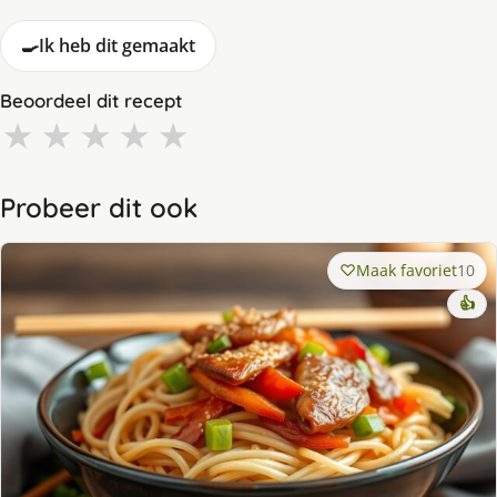
🍳
Ik heb dit gemaakt
Beoordeel dit recept
★
★
★
★
★
Probeer dit ook
Maak favoriet
10
👍