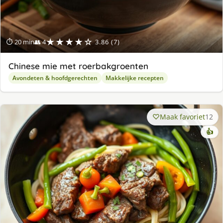
★★★★☆
⏱ 20 min
👥 4
3.86 (7)
Chinese mie met roerbakgroenten
Avondeten & hoofdgerechten
Makkelijke recepten
Maak favoriet
12
👍