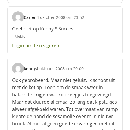
e
e
f
Carien
4 oktober 2008 om 23:52
:
s
c
Geef niet op Kenny !! Succes.
h
Melden
r
e
Login om te reageren
e
f
:
kenny
4 oktober 2008 om 20:00
s
c
Ook geprobeerd. Maar niet gelukt. Ik schoot uit
h
met de ketjap. Toen om de smaak weer in
r
balans te krijgen wat koolreepjes toegevoegd.
e
Maar dat duurde allemaal zo lang dat kipstukjes
e
f
alweer afgekoeld waren. Tot overmaat van ramp
:
kiepte de hond de sesamolie over mijn nieuwe
broek. Al met al geen goede ervaringen met dit