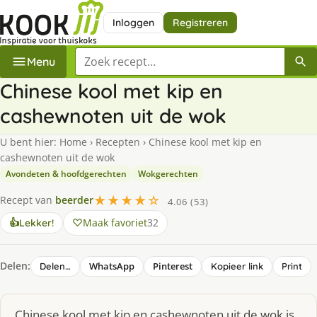
Inloggen
Registreren
Zoek een recept
Menu
Chinese kool met kip en
cashewnoten uit de wok
U bent hier:
Home
›
Recepten
›
Chinese kool met kip en
cashewnoten uit de wok
Avondeten & hoofdgerechten
Wokgerechten
★★★★☆
Recept van
beerder
4.06 (53)
Maak favoriet
32
👍
Lekker!
Delen:
WhatsApp
Pinterest
Delen…
Kopieer link
Print
Chinese kool met kip en cashewnoten uit de wok is