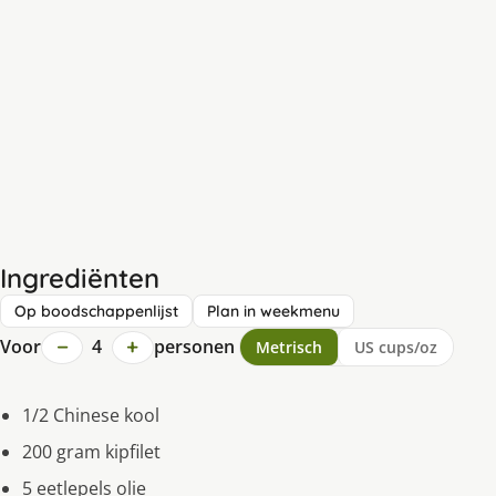
Ingrediënten
Op boodschappenlijst
Plan in weekmenu
−
+
Voor
4
personen
Metrisch
US cups/oz
1/2 Chinese kool
200 gram kipfilet
5 eetlepels olie