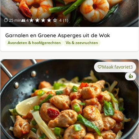
★★★★☆
⏱ 25 min
👥 4
4 (1)
Garnalen en Groene Asperges uit de Wok
Avondeten & hoofdgerechten
Vis & zeevruchten
Maak favoriet
3
👍