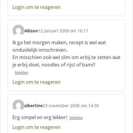
:
Login om te reageren
Allison
12 januari 2009 om 16:17
s
c
Ik ga het morgen maken, recept is wel wat
h
onduidelijk omschreven.
r
En misschien ook wel slim om erbij te zetten wat
e
je erbij doet, noodles of rijst of bami?
e
f
Melden
:
Login om te reageren
albertine
23 november 2008 om 14:30
s
c
Erg simpel en erg lekker!
Melden
h
Login om te reageren
r